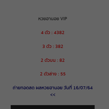
หวยหุ้นรัสเซีย
หวยฮานอย VIP
หวยหุ้นอินเดีย
4
ตัว
: 4382
หวยหุ้นดาวโจนส์
3
ตัว
: 382
2
ตัวบน
: 82
2
ตัวล่าง
: 55
ถ่ายทอดสด
ผลหวยฮานอย วันที่ 16/07/64
<<