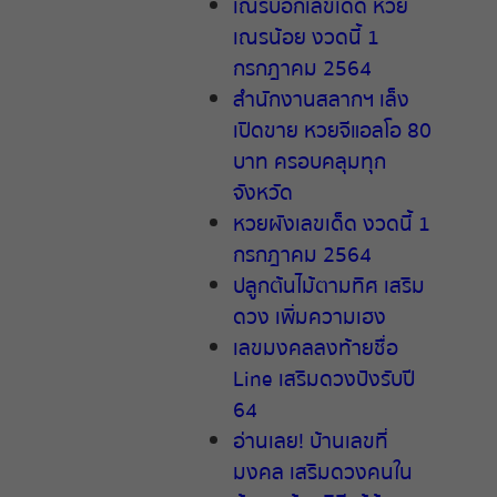
เณรบอกเลขเด็ด หวย
เณรน้อย งวดนี้ 1
กรกฎาคม 2564
สำนักงานสลากฯ เล็ง
เปิดขาย หวยจีแอลโอ 80
บาท ครอบคลุมทุก
จังหวัด
หวยผังเลขเด็ด งวดนี้ 1
กรกฎาคม 2564
ปลูกต้นไม้ตามทิศ
เสริม
ดวง
เพิ่มความเฮง
เลขมงคลลงท้ายชื่อ
Line เสริมดวงปังรับปี
64
อ่านเลย! บ้านเลขที่
มงคล เสริมดวงคนใน