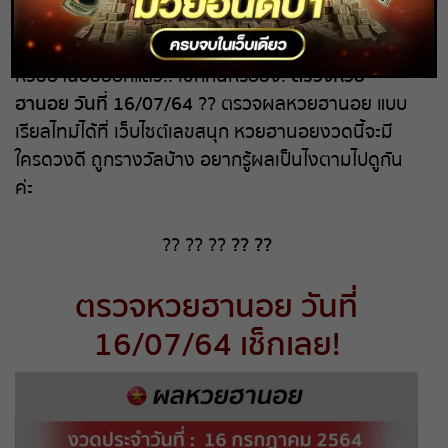
16 ก.ค. 2564
ถ่ายทอดสดหวยรัฐบาล
หวยฮานอยออกแล้ว
!! เ
ช็กกันหรือยัง
!
ตรวจหวย
ถ่ายทอดสดหวยออมสิน
ฮานอย วันที่ 16/07/
64
??
ตรวจผลหวยฮานอย แบบ
เรียลไทม์ได้ที่
เว็บไซต์เลขสนุก
หวยฮานอยงวดนี้
จะมี
ถ่ายทอดสดหวย ธกส.
ใครดวงดี ถูกรางวัลบ้าง อยากรู้ผลเป็นไงตามไปดูกัน
ค่ะ
ถ่ายทอดสดหวยลาว
??
??
??
?? ??
ถ่ายทอดสดหวยลาว ซุปเปอร์
ตรวจหวยฮานอย วันที่
ถ่ายทอดสดหวยฮานอย
16/07/
64
เช็กเลย
!
ถ่ายทอดสดหวยฮานอยพิเศษ
ถ่ายทอดสดหวยมาเลย์