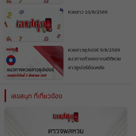
หวยลาว 10/8/2569
หวยลาวซุปเปอร์ 9/8/2569
แนวทางตัวเลขจากสถิติหวย
ลาวซูเปอร์ย้อนหลัง
เลขสนุก ที่เกี่ยวข้อง