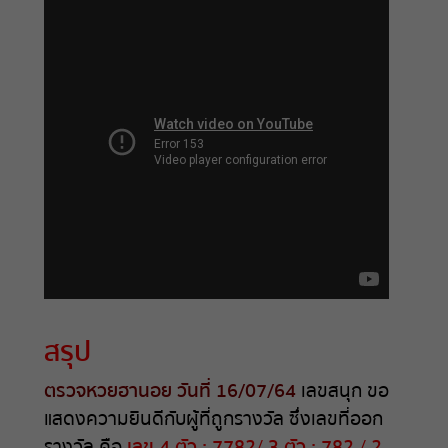
สรุป
ตรวจหวยฮานอย วันที่ 16/07/
64
เลขสนุก
ขอ
แสดงความยินดีกับผู้ที่ถูกรางวัล
ซึ่งเลขที่ออก
รางวัล คือ
เลข
4
ตัว
:
7782
/
3
ตัว
: 782
/
2