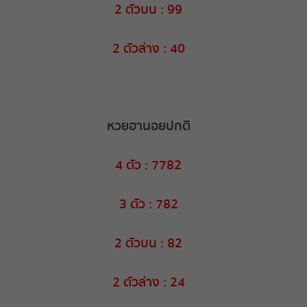
หวยหุ้นฮั่งเส็ง เช้า
2
ตัวบน
: 99
หวยหุ้นฮั่งเส็ง บ่าย
2
ตัวล่าง
: 40
หวยหุ้นจีน เช้า
หวยหุ้นจีน บ่าย
หวยฮานอยปกติ
หวยหุ้นไต้หวัน
4
ตัว
: 7782
หวยหุ้นสิงคโปร์
3
ตัว
: 782
หวยหุ้นอิยิป
2
ตัวบน
: 82
หวยหุ้นเยอรมัน
2
ตัวล่าง
: 24
หวยหุ้นอังกฤษ