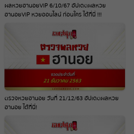
ผลหวยฮานอยVIP 6/10/67 อัปเดตผลหวย
ฮานอยVIP หวยออนไลน์ ก่อนใคร ได้ที่นี่ !!!
ตรวจหวยฮานอย วันที่ 21/12/63 อัปเดตผลหวย
ฮานอย ได้ที่นี่!