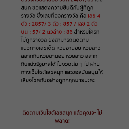
สนุก
ขอแสดงความยินดีกับผู้ที่ถูก
รางวัล
ซึ่งเลขที่ออกรางวัล คือ
เลข
4
ตัว
:
2857
/ 3
ตัว
: 857 / เลข 2
ตัว
บน : 57
/
2 ตัวล่าง : 86
สำหรับใครที่
ไม่ถูกรางวัล ยังสามารถติดตาม
แนวทางเลขเด็ด
หวยฮานอย หวยลาว
สลากกินหวยฮานอย หวยลาว
สลาก
กินแบ่งรัฐบาล
ได้ ในงวดต่อ ๆ ไป ผ่าน
ทางเว็บไซต์เลขสนุก และขอสนับสนุนให้
เสี่ยงโชคกันอย่างถูกกฎหมายนะคะ
ติดตามเว็บไซต์เลขสนุก แล้วคุณจะ ไม่
พลาด
!