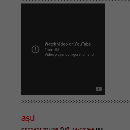
>>>>>>>>>>>>>>>>>>>>>>>>>>>>>>>>>>
สรุป
ตรวจหวยฮานอย วันที่ 24/07/
65
เลข