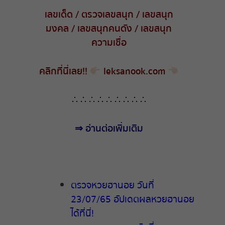
เลขเด็ด
/
ตรวจเลขสนุก
/
เลขสนุก
มงคล
/
เลขสนุกคนดัง
/
เลขสนุก
ความเชื่อ
คลิกที่นี่เลย
!!
leksanook.com
∴ ∴ ∴ ∴ ∴ ∴ ∴ ∴ ∴
⇒
อ่านต่อเพิ่มเติม
ตรวจหวยฮานอย วันที่
23/07/65 อัปเดตผลหวยฮานอย
ได้ที่นี่!