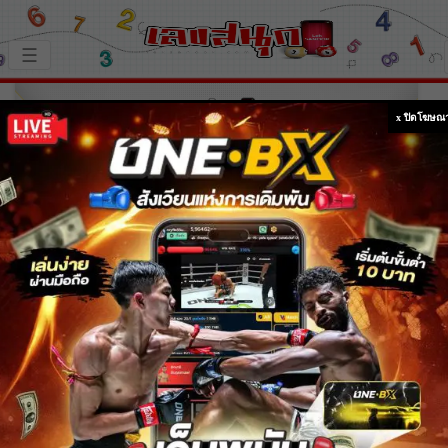
☰
หน้าหลัก
x ปิดโฆษณ
เลขเด็ด
ตรวจเลขสนุก
เลขสนุกมงคล
เลขสนุกคนดัง
ตรวจหวยฮานอย วันที่ 14/07/65 อัปเดตผล
หวยฮานอย ได้ที่นี่!
เลขสนุกความเชื่อ
Home
ตรวจเลขสนุก
ตรวจหวยฮานอย วันที่ 14/07/65 อัปเดตผลหวย
หวยสด
ฮานอย ได้ที่นี่!
Content Writer