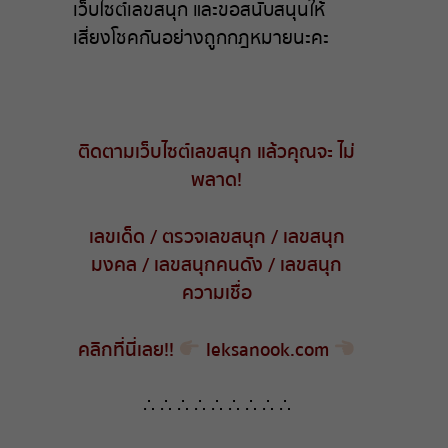
เว็บไซต์เลขสนุก และขอสนับสนุนให้
เสี่ยงโชคกันอย่างถูกกฎหมายนะคะ
ติดตามเว็บไซต์เลขสนุก แล้วคุณจะ ไม่
พลาด
!
เลขเด็ด
/
ตรวจเลขสนุก
/
เลขสนุก
มงคล
/
เลขสนุกคนดัง
/
เลขสนุก
ความเชื่อ
คลิกที่นี่เลย
!!
leksanook.com
∴ ∴ ∴ ∴ ∴ ∴ ∴ ∴ ∴