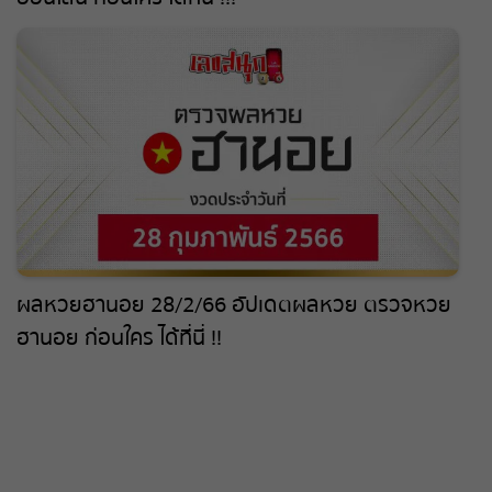
ผลหวยฮานอย 28/2/66 อัปเดตผลหวย ตรวจหวย
ฮานอย ก่อนใคร ได้ที่นี่ !!