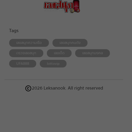
Tags
เลขสนุกความเชื่อ
เลขสนุกคนดัง
ตรวจเลขสนุก
เลขเด็ด
เลขสนุกมงคล
UFA888
lottovip
2026 Leksanook. All right reserved