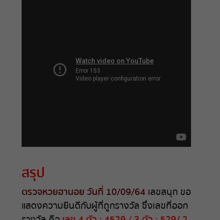
สรุป
ตรวจหวยฮานอย วันที่ 10/09/
64
เลขสนุก
ขอ
แสดงความยินดีกับผู้ที่ถูกรางวัล
ซึ่งเลขที่ออก
รางวัล คือ
เลข
4
ตัว
: 4529
/
3
ตัว
: 529
/
2