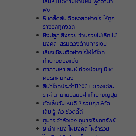
เสน่ห์ เมตตามหานิยม พูดจาน่า
ฟัง
5 เคล็ดลับ ซื้อหวยอย่างไร ให้ถูก
รางวัลทุกงวด
ยิ่งปลูก ยิ่งรวย ว่านรวยไม่เลิก ไม้
มงคล เสริมดวงด้านการเงิน
เสี่ยงเซียมซีอย่างไรให้ได้โชค
ทำนายดวงแม่น
คาถามหาเสน่ห์ ท่องบ่อยๆ มีแต่
คนรักคนหลง
สีนําโชคประจําปี2021 ของแต่ละ
ราศี ตามแบบฉบับคำทำนายญี่ปุ่น
ตัดเล็บวันไหนดี ? รวมฤกษ์ตัด
เล็บ รู้แล้ว ชีวิตดี๊ดี
กุมารเจ้าสัวเฮง กุมารเรียกทรัพย์
9 ตำแหน่ง ไฝมงคล ไฝร่ำรวย