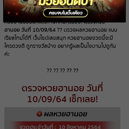
10 ก.ย. 2564
ถ่ายทอดสดหวยรัฐบาล
หวยฮานอยออกแล้ว
!! เ
ช็กกันหรือยัง
!
ตรวจหวย
ถ่ายทอดสดหวยออมสิน
ฮานอย วันที่ 10/09/
64
??
ตรวจผลหวยฮานอย แบบ
เรียลไทม์ได้ที่
เว็บไซต์เลขสนุก
หวยฮานอยงวดนี้
จะมี
ถ่ายทอดสดหวย ธกส.
ใครดวงดี ถูกรางวัลบ้าง อยากรู้ผลเป็นไงตามไปดูกัน
ค่ะ
ถ่ายทอดสดหวยลาว
??
??
??
?? ??
ถ่ายทอดสดหวยลาว ซุปเปอร์
ตรวจหวยฮานอย วันที่
ถ่ายทอดสดหวยฮานอย
10/09/
64
เช็กเลย
!
ถ่ายทอดสดหวยฮานอยพิเศษ
ถ่ายทอดสดหวยมาเลย์