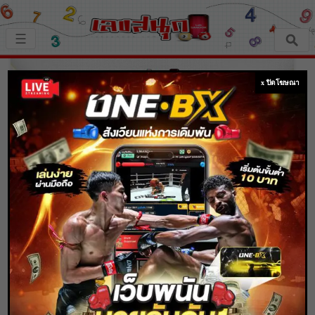
×
☰
หน้าหลัก
x ปิดโฆษณา
เลขเด็ด
ตรวจเลขสนุก
เลขสนุกมงคล
เลขสนุกคนดัง
ตรวจหวยฮานอย วันที่ 10/09/64 อัปเดตผล
หวยฮานอย ได้ที่นี่!
เลขสนุกความเชื่อ
Home
ตรวจเลขสนุก
ตรวจหวยฮานอย วันที่ 10/09/64 อัปเดตผลหวย
หวยสด
ฮานอย ได้ที่นี่!
Content Writer