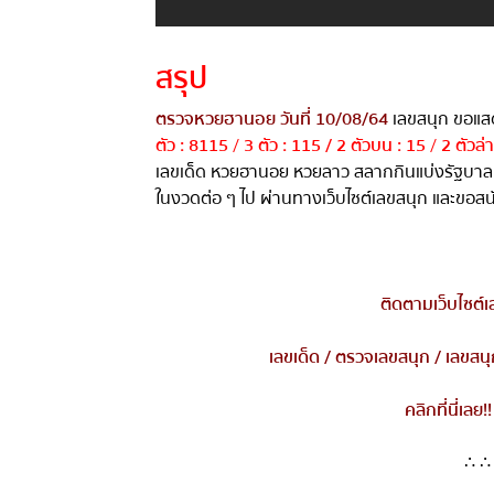
สรุป
ตรวจหวยฮานอย วันที่ 10/08/
64
เลขสนุก
ขอแสดง
ตัว
: 8115
/
3
ตัว
: 115
/
2 ตัวบน : 15
/
2 ตัวล่า
เลขเด็ด
หวยฮานอย หวยลาว สลากกินแบ่งรัฐบาล
ในงวดต่อ ๆ ไป ผ่านทางเว็บไซต์เลขสนุก และขอสนั
ติดตามเว็บไซต์เ
เลขเด็ด
/
ตรวจเลขสนุก
/
เลขสนุ
คลิกที่นี่เลย
!!
∴ ∴ 