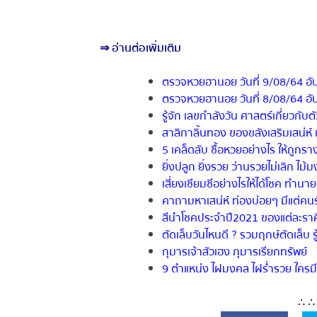
⇒
อ่านต่อเพิ่มเติม
ตรวจหวยฮานอย วันที่ 9/08/64 อัปเ
ตรวจหวยฮานอย วันที่ 8/08/64 อัปเ
รู้จัก เลขกำลังวัน ศาสตร์เกี่ยวกับ
สาลิกาลิ้นทอง ของขลังเสริมเสน่ห์
5 เคล็ดลับ ซื้อหวยอย่างไร ให้ถูกรา
ยิ่งปลูก ยิ่งรวย ว่านรวยไม่เลิก ไม้
เสี่ยงเซียมซีอย่างไรให้ได้โชค ทำนา
คาถามหาเสน่ห์ ท่องบ่อยๆ มีแต่คน
สีนําโชคประจําปี2021 ของแต่ละราศ
ตัดเล็บวันไหนดี ? รวมฤกษ์ตัดเล็บ รู้แล้
กุมารเจ้าสัวเฮง กุมารเรียกทรัพย์
9 ตำแหน่ง ไฝมงคล ไฝร่ำรวย ใครมีอยู
∴ ∴ 