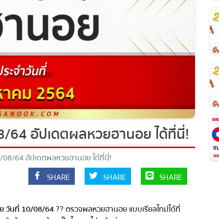
64 อัปเดตผลหวยฮานอย ได้ที่นี่!
8/64 อัปเดตผลหวยฮานอย ได้ที่นี่!
SHARE
SHARE
SHARE
ันที่ 10/08/
64
??
ตรวจผลหวยฮานอย แบบเรียลไทม์ได้ที่