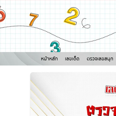
หน้าหลัก
เลขเด็ด
ตรวจเลขสนุก