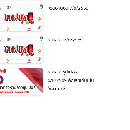
หวยฮานอย 7/8/2569
หวยลาว 7/8/2569
หวยลาวซุปเปอร์
6/8/2569 คัดเลขเด่นเน้น
ใช้งานจริง