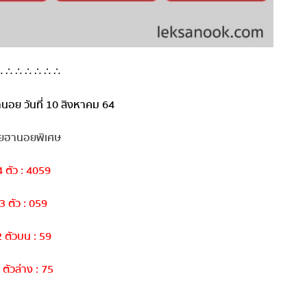
 ∴ ∴ ∴ ∴ ∴ ∴
ย วันที่ 10 สิงหาคม
64
ฮานอยพิเศษ
ตัว
: 4059
3
ตัว
: 059
ตัวบน
: 59
ตัวล่าง
: 75