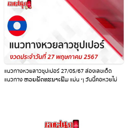
แนวทางหวยลาวซุปเปอร์ 27/05/67 ส่องเลขเด็ด
แนวทาง ຫວຍພັດທະນາເພີ່ມ แม่น ๆ วันนี้คอหวยไม่
ควรพลาด !!!