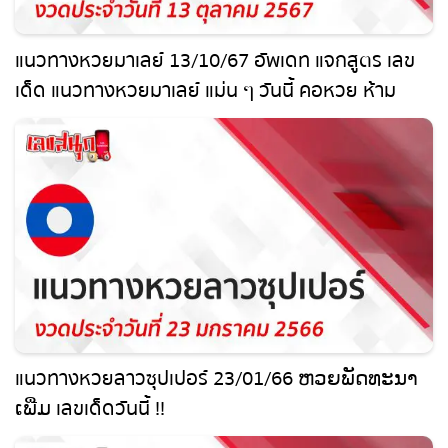
แนวทางหวยมาเลย์ 13/10/67 อัพเดท แจกสูตร เลข
เด็ด แนวทางหวยมาเลย์ แม่น ๆ วันนี้ คอหวย ห้าม
พลาด !!!
แนวทางหวยลาวซุปเปอร์ 23/01/66 ຫວຍພັດທະນາ
ເພີ່ມ เลขเด็ดวันนี้ !!