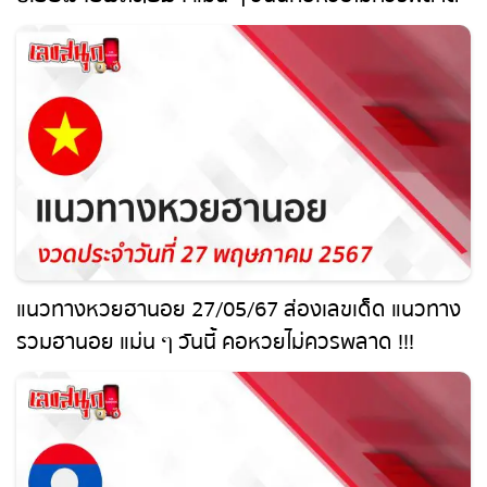
ຫວຍລາວພັດທະນາ แม่น ๆ วันนี้คอหวยไม่ควร
พลาด !!!
แนวทางหวยฮานอย 27/05/67 ส่องเลขเด็ด
แนวทางรวมฮานอย แม่น ๆ วันนี้ คอหวยไม่ควร
พลาด !!!