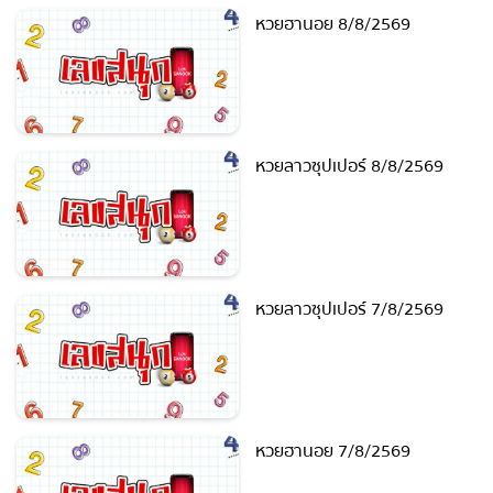
เลขสนุก ที่น่าสนใจ
หวยฮานอย 8/8/2569
หวยลาวซุปเปอร์ 8/8/2569
หวยลาวซุปเปอร์ 7/8/2569
หวยฮานอย 7/8/2569