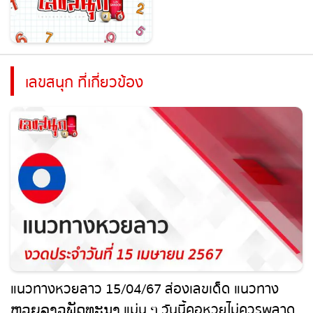
เลขสนุก ที่เกี่ยวข้อง
แนวทางหวยลาว 15/04/67 ส่องเลขเด็ด แนวทาง