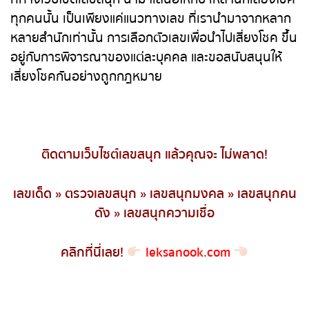
หวยหุ้นฮั่งเส็ง เช้า
โชคทุกคนนั้น เป็นเพียงแค่แนวทางเลข ที่เรานำมาจาก
หลากหลายสำนักเท่านั้น การเลือกตัวเลขเพื่อนำไปเสี่ยง
หวยหุ้นฮั่งเส็ง บ่าย
โชค ขึ้นอยู่กับการพิจารณาของแต่ละบุคคล และขอ
สนับสนุนให้เสี่ยงโชคกันอย่างถูกกฎหมาย
หวยหุ้นจีน เช้า
หวยหุ้นจีน บ่าย
ติดตามเว็บไซต์เลขสนุก แล้วคุณจะ ไม่พลาด
!
หวยหุ้นไต้หวัน
เลขเด็ด
»
ตรวจเลขสนุก
»
เลขสนุกมงคล
»
เลขสนุก
หวยหุ้นสิงคโปร์
คนดัง
»
เลขสนุกความเชื่อ
หวยหุ้นอิยิป
คลิกที่นี่เลย
!
leksanook.com
หวยหุ้นเยอรมัน
หวยหุ้นอังกฤษ