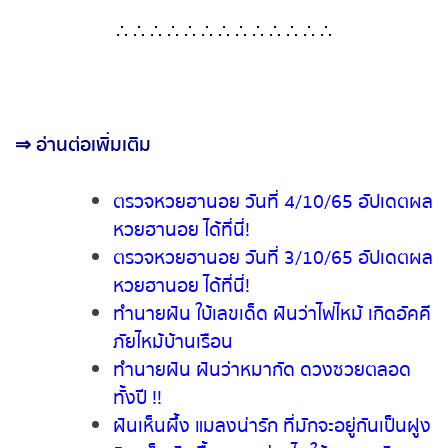
∴ ∴ ∴ ∴ ∴ ∴ ∴ ∴ ∴ ∴ ∴ ∴ ∴
หวยหุ้นรัสเซีย
หวยหุ้นอินเดีย
⇒
อ่านต่อเพิ่มเติม
หวยหุ้นดาวโจนส์
ตรวจหวยฮานอย วันที่ 4/10/65 อัปเดต
ผลหวยฮานอย ได้ที่นี่!
ตรวจหวยฮานอย วันที่ 3/10/65 อัปเดต
ผลหวยฮานอย ได้ที่นี่!
ทำนายฝัน ใบ้เลขเด็ด ฝันว่าไฟไหม้ เกิด
อัคคีภัยไหม้บ้านเรือน
ทำนายฝัน ฝันว่าหมากัด ดวงซวยตลอด
ทั้งปี !!
ฝันเห็นผึ้ง แมลงน่ารัก ที่มักจะอยู่กันเป็น
ฝูง