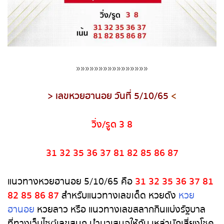
ถ่ายทอดสดหวยญีปุ่น
ถ่ายทอดสดหวยไต้หวัน
»»»»»»»»»»»»»»»»
ถ่ายทอดสดหวยกัมพูชา
> เลขหวยฮานอย วันที่ 5/10/65
<
หวยหุ้นสด
วิ่ง/รูด 3 8
หวยหุ้นไทย เย็น
หวยหุ้นเกาหลี
31 32 35 36 37 81 82 85 86 87
หวยหุ้นนิเคอิ เช้า
แนวทางหวยฮานอย 5/10/65 คือ
31 32 35 36 37
81 82 85 86 87
สำหรับแนวทางเลขเด็ด หวยดัง
หวย
หวยหุ้นนิเคอิ บ่าย
ฮานอย
หวยลาว หรือ แนวทางเลขสลากกินแบ่งรัฐบาล
ที่ทาง
เว็บไซต์เลขสนุก
นำมาเสนอให้กับ เหล่านักเสี่ยง