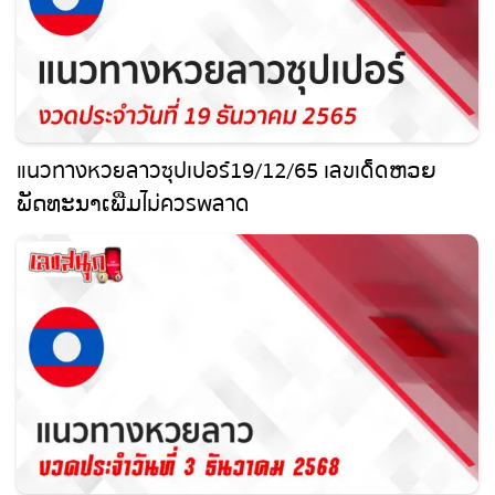
แนวทางหวยลาวซุปเปอร์19/12/65 เลขเด็ดຫວຍ
ພັດທະນາເພີ່ມไม่ควรพลาด