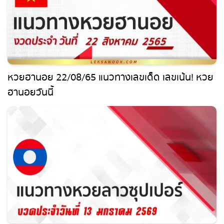
หวยฮานอย 22/08/65 แนวทางเลขเด็ด เลขเน้น!
หวยฮานอยวันนี้