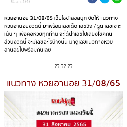
ถ่ายทอดสดหวยรัฐบาล
หวยฮานอย 31/08/65
เว็บไซต์เลขสนุก
จัดให้ แนวทาง
หวยฮานอยงวดนี้ มาพร้อมเลขเด็ด เลขวิ่ง
/
รูด เลข
ถ่ายทอดสดหวยออมสิน
เจาะเน้น ๆ เพื่อคอหวยทุกท่าน จะได้นำเลขไปเสี่ยงโชค
กัน ส่วนงวดนี้ จะมีเลขอะไรบ้างนั้น มาดูเลขแนวทาง
ถ่ายทอดสดหวย ธกส.
หวยฮานอยไปพร้อมกันเลย
ถ่ายทอดสดหวยลาว
??
?? ??
ถ่ายทอดสดหวยลาว ซุปเปอร์
แนวทาง หวยฮานอย 31/
08/65
ถ่ายทอดสดหวยฮานอย
ถ่ายทอดสดหวยฮานอยพิเศษ
ถ่ายทอดสดหวยมาเลย์