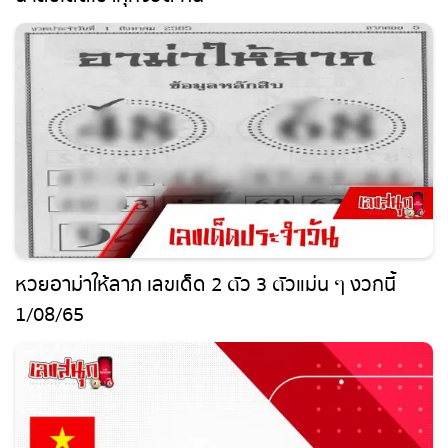
วันนี้ เลขเด็ดเข้าทุกงวด ที่นี่
หวยอาม่าให้ลาภ เลขเด็ด 2 ตัว 3 ตัวแม่น ๆ งวกนี้
1/08/65