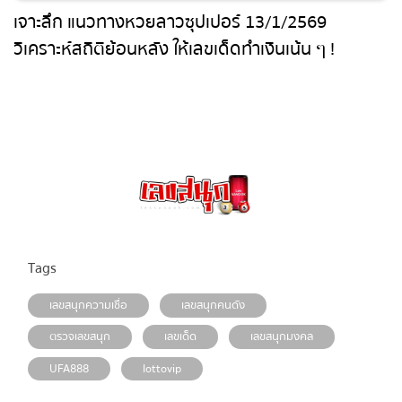
เจาะลึก แนวทางหวยลาวซุปเปอร์ 13/1/2569
วิเคราะห์สถิติย้อนหลัง ให้เลขเด็ดทำเงินเน้น ๆ !
Tags
เลขสนุกความเชื่อ
เลขสนุกคนดัง
ตรวจเลขสนุก
เลขเด็ด
เลขสนุกมงคล
UFA888
lottovip