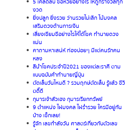
5 เคล็ดลับ ซื้อหวยอย่างไร ให้ถูกรางวัล
ทุกงวด
ยิ่งปลูก ยิ่งรวย ว่านรวยไม่เลิก ไม้มงคล
เสริมดวงด้านการเงิน
เสี่ยงเซียมซีอย่างไรให้ได้โชค ทำนายดวง
แม่น
คาถามหาเสน่ห์ ท่องบ่อยๆ มีแต่คนรักคน
หลง
สีนําโชคประจําปี2021 ของแต่ละราศี ตาม
แบบฉบับคำทำนายญี่ปุ่น
ตัดเล็บวันไหนดี ? รวมฤกษ์ตัดเล็บ รู้แล้ว
ชีวิตดี๊ดี
กุมารเจ้าสัวเฮง กุมารเรียกทรัพย์
9 ตำแหน่ง ไฝมงคล ไฝร่ำรวย ใครมีอยู่
กันบ้าง เช็กเลย!
รู้จัก เลขกำลังวัน ศาสตร์เกี่ยวกับตัวเลข