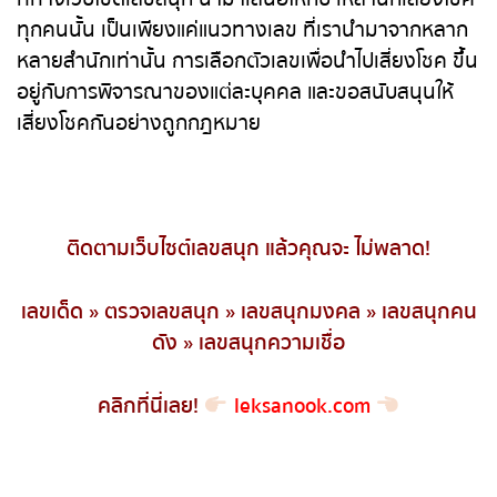
หวยหุ้นฮั่งเส็ง เช้า
เสี่ยงโชคทุกคนนั้น เป็นเพียงแค่แนวทางเลข ที่เรานำมา
จากหลากหลายสำนักเท่านั้น การเลือกตัวเลขเพื่อนำไป
หวยหุ้นฮั่งเส็ง บ่าย
เสี่ยงโชค ขึ้นอยู่กับการพิจารณาของแต่ละบุคคล และขอ
สนับสนุนให้เสี่ยงโชคกันอย่างถูกกฎหมาย
หวยหุ้นจีน เช้า
หวยหุ้นจีน บ่าย
ติดตามเว็บไซต์เลขสนุก แล้วคุณจะ ไม่พลาด
!
หวยหุ้นไต้หวัน
เลขเด็ด
»
ตรวจเลขสนุก
»
เลขสนุกมงคล
»
เลขสนุก
หวยหุ้นสิงคโปร์
คนดัง
»
เลขสนุกความเชื่อ
หวยหุ้นอิยิป
คลิกที่นี่เลย
!
leksanook.com
หวยหุ้นเยอรมัน
หวยหุ้นอังกฤษ