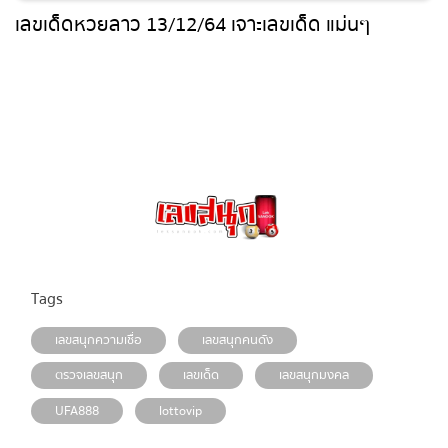
เลขเด็ดหวยลาว 13/12/64 เจาะเลขเด็ด แม่นๆ
Tags
เลขสนุกความเชื่อ
เลขสนุกคนดัง
ตรวจเลขสนุก
เลขเด็ด
เลขสนุกมงคล
UFA888
lottovip