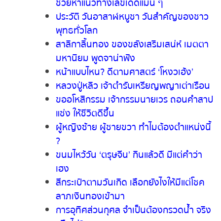
ช่วยหาแนวทางเลขเด็ดแม่น ๆ
ประวัติ วันอาสาฬหบูชา วันสำคัญของ
ชาวพุทธทั่วโลก
สาลิกาลิ้นทอง ของขลังเสริมเสน่ห์
เมตตามหานิยม พูดจาน่าฟัง
หน้าแบบไหน? ดีตามศาสตร์ ‘โหงวเฮ้ง’
หลวงปู่หลิว เจ้าตำรับเหรียญพญาเต่า
เรือน
ขออโหสิกรรม เจ้ากรรมนายเวร ถอนคํา
สาปแช่ง ให้ชีวิตดีขึ้น
ผู้หญิงซ้าย ผู้ชายขวา ทำไมต้องตำแหน่ง
นี้ ?
ขนมไหว้วัน ‘ตรุษจีน’ กินแล้วดี มีแต่คำว่า
เฮง
สีกระเป๋าตามวันเกิด เลือกยังไงให้มีแต่โชค
ลาภเงินทองเข้ามา