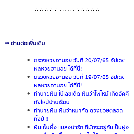
∴ ∴ ∴ ∴ ∴ ∴ ∴ ∴ ∴ ∴ ∴ ∴ ∴
หวยหุ้นรัสเซีย
หวยหุ้นอินเดีย
⇒
อ่านต่อเพิ่มเติม
หวยหุ้นดาวโจนส์
ตรวจหวยฮานอย วันที่ 20/07/65
อัปเดตผลหวยฮานอย ได้ที่นี่!
ตรวจหวยฮานอย วันที่ 19/07/65
อัปเดตผลหวยฮานอย ได้ที่นี่!
ทำนายฝัน ใบ้เลขเด็ด ฝันว่าไฟไหม้ เกิด
อัคคีภัยไหม้บ้านเรือน
ทำนายฝัน ฝันว่าหมากัด ดวงซวยตลอด
ทั้งปี !!
ฝันเห็นผึ้ง แมลงน่ารัก ที่มักจะอยู่กันเป็น
ฝูง