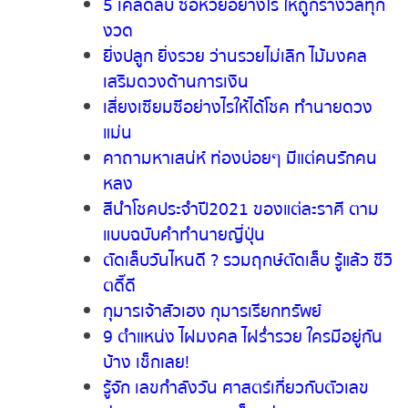
5 เคล็ดลับ ซื้อหวยอย่างไร ให้ถูกรางวัล
ทุกงวด
ยิ่งปลูก ยิ่งรวย ว่านรวยไม่เลิก ไม้มงคล
เสริมดวงด้านการเงิน
เสี่ยงเซียมซีอย่างไรให้ได้โชค ทำนายดวง
แม่น
คาถามหาเสน่ห์ ท่องบ่อยๆ มีแต่คนรักคน
หลง
สีนําโชคประจําปี2021 ของแต่ละราศี ตาม
แบบฉบับคำทำนายญี่ปุ่น
ตัดเล็บวันไหนดี ? รวมฤกษ์ตัดเล็บ รู้แล้ว
ชีวิตดี๊ดี
กุมารเจ้าสัวเฮง กุมารเรียกทรัพย์
9 ตำแหน่ง ไฝมงคล ไฝร่ำรวย ใครมีอยู่
กันบ้าง เช็กเลย!
รู้จัก เลขกำลังวัน ศาสตร์เกี่ยวกับตัวเลข