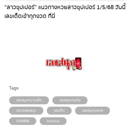
“ลาวซุปเปอร์” แนวทางหวยลาวซุปเปอร์ 1/5/68 วัน
นี้ เลขเด็ดเข้าทุกงวด ที่นี่
Tags
เลขสนุกความเชื่อ
เลขสนุกคนดัง
ตรวจเลขสนุก
เลขเด็ด
เลขสนุกมงคล
UFA888
lottovip