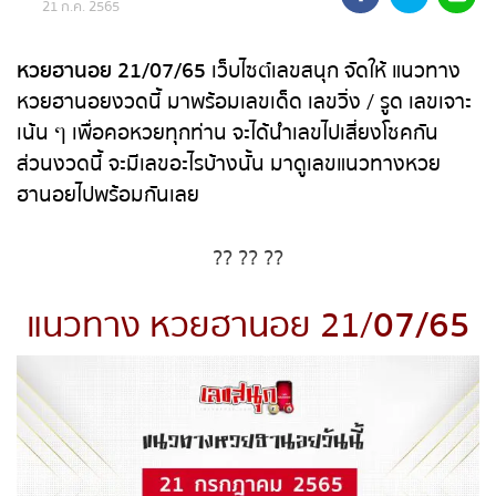
ถ่ายทอดสดหวยรัฐบาล
หวยฮานอย 21/07/65
เว็บไซต์เลขสนุก
จัดให้ แนวทาง
หวยฮานอยงวดนี้ มาพร้อมเลขเด็ด เลขวิ่ง
/
รูด เลข
ถ่ายทอดสดหวยออมสิน
เจาะเน้น ๆ เพื่อคอหวยทุกท่าน จะได้นำเลขไปเสี่ยงโชค
กัน ส่วนงวดนี้ จะมีเลขอะไรบ้างนั้น มาดูเลขแนวทาง
ถ่ายทอดสดหวย ธกส.
หวยฮานอยไปพร้อมกันเลย
ถ่ายทอดสดหวยลาว
??
?? ??
ถ่ายทอดสดหวยลาว ซุปเปอร์
แนวทาง หวยฮานอย 21/
07/65
ถ่ายทอดสดหวยฮานอย
ถ่ายทอดสดหวยฮานอยพิเศษ
ถ่ายทอดสดหวยมาเลย์