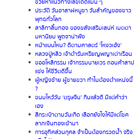
ช่วยหาแนวทางเลขเด็ดแม่น ๆ
ประวัติ วันอาสาฬหบูชา วันสำคัญของ
ชาวพุทธทั่วโลก
สาลิกาลิ้นทอง ของขลังเสริมเสน่ห์
เมตตามหานิยม พูดจาน่าฟัง
หน้าแบบไหน? ดีตามศาสตร์ ‘โหงวเฮ้ง’
หลวงปู่หลิว เจ้าตำรับเหรียญพญาเต่า
เรือน
ขออโหสิกรรม เจ้ากรรมนายเวร ถอนคํา
สาปแช่ง ให้ชีวิตดีขึ้น
ผู้หญิงซ้าย ผู้ชายขวา ทำไมต้องตำแหน่ง
นี้ ?
ขนมไหว้วัน ‘ตรุษจีน’ กินแล้วดี มีแต่คำว่า
เฮง
สีกระเป๋าตามวันเกิด เลือกยังไงให้มีแต่โชค
ลาภเงินทองเข้ามา