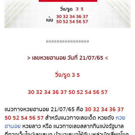
ถ่ายทอดสดหวยญีปุ่น
ถ่ายทอดสดหวยไต้หวัน
»»»»»»»»»»»»»»»»
ถ่ายทอดสดหวยกัมพูชา
> เลขหวยฮานอย วันที่ 21/07/65
<
หวยหุ้นสด
วิ่ง/รูด 3 5
หวยหุ้นไทย เย็น
หวยหุ้นเกาหลี
30 32 34 36 37 50 52 54 56 57
หวยหุ้นนิเคอิ เช้า
แนวทางหวยฮานอย 21/07/65 คือ
30 32 34 36 37
50 52 54 56 57
สำหรับแนวทางเลขเด็ด หวยดัง
หวย
หวยหุ้นนิเคอิ บ่าย
ฮานอย
หวยลาว หรือ แนวทางเลขสลากกินแบ่งรัฐบาล
ที่ทาง
เว็บไซต์เลขสนุก
นำมาเสนอให้กับ เหล่านักเสี่ยง