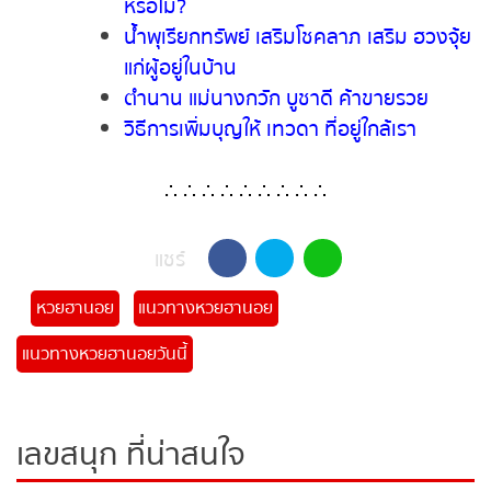
การอุทิศส่วนกุศล จำเป็นต้องกรวดน้ำ
จริงหรือไม่?
น้ำพุเรียกทรัพย์ เสริมโชคลาภ เสริม ฮวง
จุ้ย แก่ผู้อยู่ในบ้าน
ตำนาน แม่นางกวัก บูชาดี ค้าขายรวย
วิธีการเพิ่มบุญให้ เทวดา ที่อยู่ใกล้เรา
∴ ∴ ∴ ∴ ∴ ∴ ∴ ∴ ∴
แชร์
หวยฮานอย
แนวทางหวยฮานอย
แนวทางหวยฮานอยวันนี้