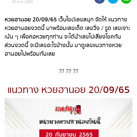
ถ่ายทอดสดหวยรัฐบาล
หวยฮานอย 20/09/65
เว็บไซต์เลขสนุก
จัดให้ แนวทาง
หวยฮานอยงวดนี้ มาพร้อมเลขเด็ด เลขวิ่ง
/
รูด เลข
ถ่ายทอดสดหวยออมสิน
เจาะเน้น ๆ เพื่อคอหวยทุกท่าน จะได้นำเลขไปเสี่ยงโชค
กัน ส่วนงวดนี้ จะมีเลขอะไรบ้างนั้น มาดูเลขแนวทาง
ถ่ายทอดสดหวย ธกส.
หวยฮานอยไปพร้อมกันเลย
ถ่ายทอดสดหวยลาว
??
?? ??
ถ่ายทอดสดหวยลาว ซุปเปอร์
แนวทาง หวยฮานอย 20/
09/65
ถ่ายทอดสดหวยฮานอย
ถ่ายทอดสดหวยฮานอยพิเศษ
ถ่ายทอดสดหวยมาเลย์