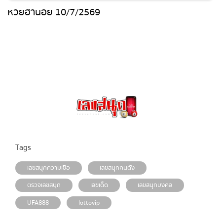
หวยฮานอย 10/7/2569
Tags
เลขสนุกความเชื่อ
เลขสนุกคนดัง
ตรวจเลขสนุก
เลขเด็ด
เลขสนุกมงคล
UFA888
lottovip