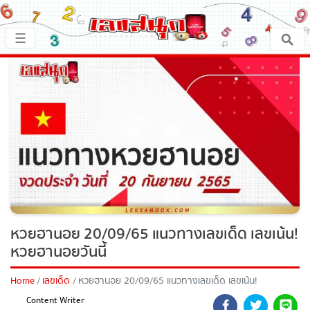
×
☰
หน้าหลัก
x ปิดโฆษณา
เลขเด็ด
ตรวจเลขสนุก
เลขสนุกมงคล
เลขสนุกคนดัง
หวยฮานอย 20/09/65 แนวทางเลขเด็ด เลข
เน้น! หวยฮานอยวันนี้
เลขสนุกความเชื่อ
Home
เลขเด็ด
หวยฮานอย 20/09/65 แนวทางเลขเด็ด เลขเน้น!
หวยฮานอยวันนี้
หวยสด
Content Writer
20 ก.ย. 2565