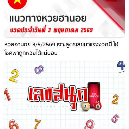
หวยฮานอย 3/5/2569 เจาะสูตรเลขมาแรงงวดนี้ ให้
โชคพาถูกหวยได้แน่นอน