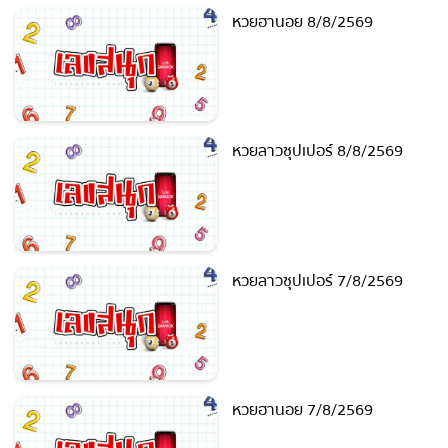
เลขสนุก ที่น่าสนใจ
หวยฮานอย 8/8/2569
หวยลาวซุปเปอร์ 8/8/2569
หวยลาวซุปเปอร์ 7/8/2569
หวยฮานอย 7/8/2569