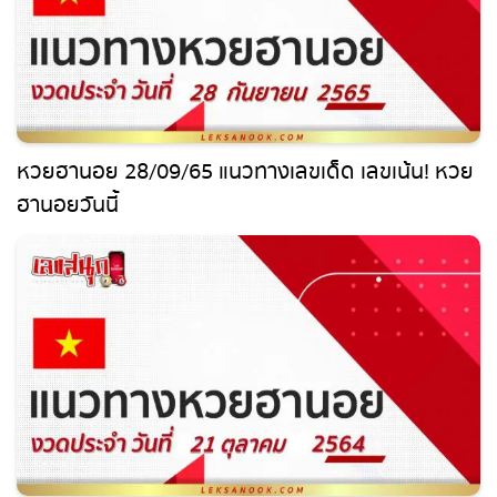
หวยฮานอย 28/09/65 แนวทางเลขเด็ด เลขเน้น!
หวยฮานอยวันนี้