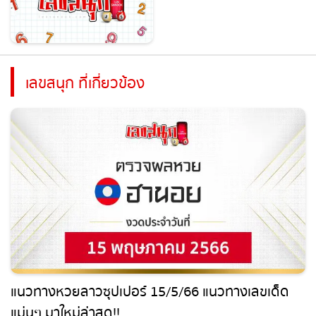
เลขสนุก ที่เกี่ยวข้อง
แนวทางหวยลาวซุปเปอร์ 15/5/66 แนวทางเลขเด็ด