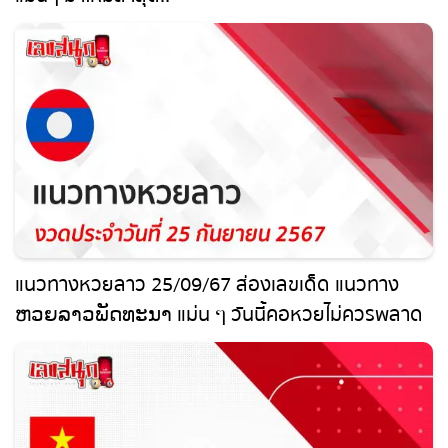
แม่นๆ มาใหม่ล่าสุด!!
แนวทางหวยลาว 25/09/67 ส่องเลขเด็ด แนวทาง
ຫວຍລາວພັດທະນາ แม่น ๆ วันนี้คอหวยไม่ควร
พลาด !!!