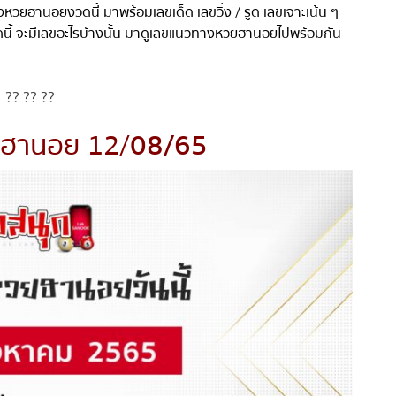
งหวยฮานอยงวดนี้ มาพร้อมเลขเด็ด เลขวิ่ง
/
รูด เลขเจาะเน้น ๆ
ดนี้ จะมีเลขอะไรบ้างนั้น มาดูเลขแนวทางหวยฮานอยไปพร้อมกัน
??
?? ??
ฮานอย 12/
08/65