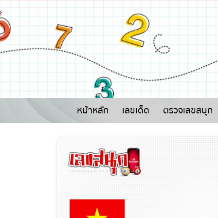
หน้าหลัก
เลขเด็ด
ตรวจเลขสนุก