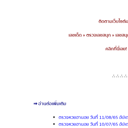
ติดตามเว็บไซต์เ
เลขเด็ด
»
ตรวจเลขสนุก
»
เลขสนุ
คลิกที่นี่เลย
!
∴ ∴ ∴ ∴ 
⇒
อ่านต่อเพิ่มเติม
ตรวจหวยฮานอย วันที่ 11/08/65 อัปเดตผ
ตรวจหวยฮานอย วันที่ 10/07/65 อัปเดตผ