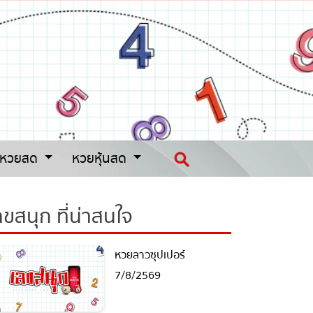
หวยสด
หวยหุ้นสด
ขสนุก ที่น่าสนใจ
หวยลาวซุปเปอร์
7/8/2569