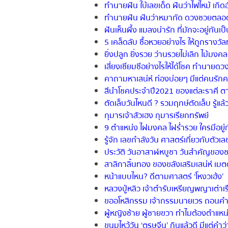
ทำนายฝัน ใบ้เลขเด็ด ฝันว่าไฟไหม้ เกิดอั
ทำนายฝัน ฝันว่าหมากัด ดวงซวยตลอดทั้
ฝันเห็นผึ้ง แมลงน่ารัก ที่มักจะอยู่กันเป็
5 เคล็ดลับ ซื้อหวยอย่างไร ให้ถูกรางวัล
ยิ่งปลูก ยิ่งรวย ว่านรวยไม่เลิก ไม้มงค
เสี่ยงเซียมซีอย่างไรให้ได้โชค ทำนายดวง
คาถามหาเสน่ห์ ท่องบ่อยๆ มีแต่คนรัก
สีนําโชคประจําปี2021 ของแต่ละราศี ต
ตัดเล็บวันไหนดี ? รวมฤกษ์ตัดเล็บ รู้แล้ว ชี
กุมารเจ้าสัวเฮง กุมารเรียกทรัพย์
9 ตำแหน่ง ไฝมงคล ไฝร่ำรวย ใครมีอยู่กั
รู้จัก เลขกำลังวัน ศาสตร์เกี่ยวกับตัวเ
ประวัติ วันอาสาฬหบูชา วันสำคัญของชา
สาลิกาลิ้นทอง ของขลังเสริมเสน่ห์ เมต
หน้าแบบไหน? ดีตามศาสตร์ ‘โหงวเฮ้ง’
หลวงปู่หลิว เจ้าตำรับเหรียญพญาเต่าเรื
ขออโหสิกรรม เจ้ากรรมนายเวร ถอนคําสาปแ
ผู้หญิงซ้าย ผู้ชายขวา ทำไมต้องตำแหน่งน
ขนมไหว้วัน ‘ตรุษจีน’ กินแล้วดี มีแต่คำว่