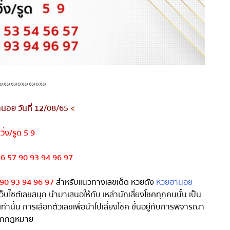
»»»»»»»»»»»»
อย วันที่ 12/08/65
<
ิ่ง/รูด 5 9
6 57 90 93 94 96 97
90 93 94 96 97
สำหรับแนวทางเลขเด็ด หวยดัง
หวยฮานอย
ว็บไซต์เลขสนุก
นำมาเสนอให้กับ เหล่านักเสี่ยงโชคทุกคนนั้น เป็น
ั้น การเลือกตัวเลขเพื่อนำไปเสี่ยงโชค ขึ้นอยู่กับการพิจารณา
ถูกกฎหมาย