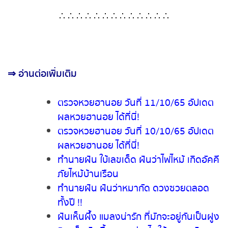
∴ ∴ ∴ ∴ ∴ ∴ ∴ ∴ ∴ ∴ ∴ ∴ ∴
หวยหุ้นรัสเซีย
หวยหุ้นอินเดีย
⇒
อ่านต่อเพิ่มเติม
หวยหุ้นดาวโจนส์
ตรวจหวยฮานอย วันที่ 11/10/65
อัปเดตผลหวยฮานอย ได้ที่นี่!
ตรวจหวยฮานอย วันที่ 10/10/65
อัปเดตผลหวยฮานอย ได้ที่นี่!
ทำนายฝัน ใบ้เลขเด็ด ฝันว่าไฟไหม้ เกิด
อัคคีภัยไหม้บ้านเรือน
ทำนายฝัน ฝันว่าหมากัด ดวงซวยตลอด
ทั้งปี !!
ฝันเห็นผึ้ง แมลงน่ารัก ที่มักจะอยู่กันเป็น
ฝูง