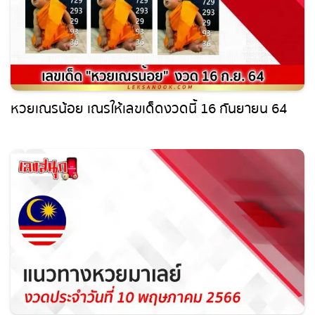
หวยเณรน้อย เณรให้เลขเด็ดงวดนี้ 16 กันยายน 64