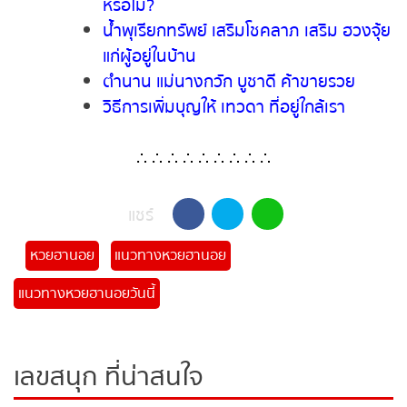
การอุทิศส่วนกุศล จำเป็นต้องกรวดน้ำ
จริงหรือไม่?
น้ำพุเรียกทรัพย์ เสริมโชคลาภ เสริม ฮวง
จุ้ย แก่ผู้อยู่ในบ้าน
ตำนาน แม่นางกวัก บูชาดี ค้าขายรวย
วิธีการเพิ่มบุญให้ เทวดา ที่อยู่ใกล้เรา
∴ ∴ ∴ ∴ ∴ ∴ ∴ ∴ ∴
แชร์
หวยฮานอย
แนวทางหวยฮานอย
แนวทางหวยฮานอยวันนี้