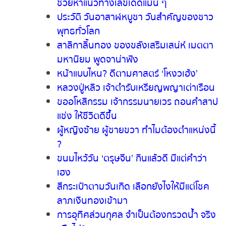
ช่วยหาแนวทางเลขเด็ดแม่น ๆ
ประวัติ วันอาสาฬหบูชา วันสำคัญของ
ชาวพุทธทั่วโลก
สาลิกาลิ้นทอง ของขลังเสริมเสน่ห์
เมตตามหานิยม พูดจาน่าฟัง
หน้าแบบไหน? ดีตามศาสตร์ ‘โหงวเฮ้ง’
หลวงปู่หลิว เจ้าตำรับเหรียญพญาเต่า
เรือน
ขออโหสิกรรม เจ้ากรรมนายเวร ถอนคํา
สาปแช่ง ให้ชีวิตดีขึ้น
ผู้หญิงซ้าย ผู้ชายขวา ทำไมต้องตำแหน่ง
นี้ ?
ขนมไหว้วัน ‘ตรุษจีน’ กินแล้วดี มีแต่คำว่า
เฮง
สีกระเป๋าตามวันเกิด เลือกยังไงให้มีแต่โชค
ลาภเงินทองเข้ามา