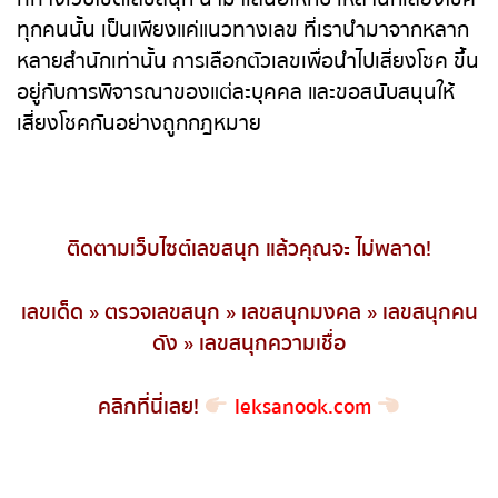
หวยหุ้นฮั่งเส็ง เช้า
โชคทุกคนนั้น เป็นเพียงแค่แนวทางเลข ที่เรานำมาจาก
หลากหลายสำนักเท่านั้น การเลือกตัวเลขเพื่อนำไปเสี่ยง
หวยหุ้นฮั่งเส็ง บ่าย
โชค ขึ้นอยู่กับการพิจารณาของแต่ละบุคคล และขอ
สนับสนุนให้เสี่ยงโชคกันอย่างถูกกฎหมาย
หวยหุ้นจีน เช้า
หวยหุ้นจีน บ่าย
ติดตามเว็บไซต์เลขสนุก แล้วคุณจะ ไม่พลาด
!
หวยหุ้นไต้หวัน
เลขเด็ด
»
ตรวจเลขสนุก
»
เลขสนุกมงคล
»
เลขสนุก
หวยหุ้นสิงคโปร์
คนดัง
»
เลขสนุกความเชื่อ
หวยหุ้นอิยิป
คลิกที่นี่เลย
!
leksanook.com
หวยหุ้นเยอรมัน
หวยหุ้นอังกฤษ