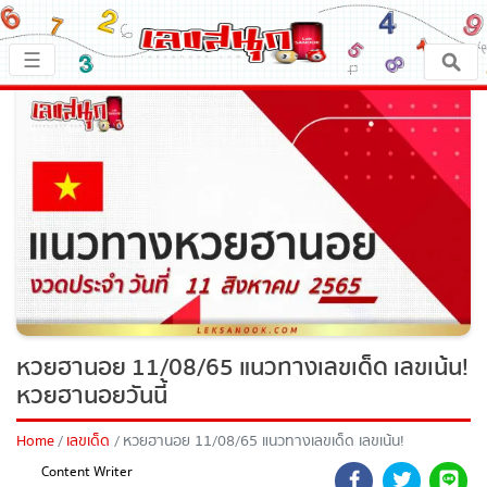
×
☰
หน้าหลัก
x ปิดโฆษณา
เลขเด็ด
ตรวจเลขสนุก
เลขสนุกมงคล
เลขสนุกคนดัง
หวยฮานอย 11/08/65 แนวทางเลขเด็ด เลข
เน้น! หวยฮานอยวันนี้
เลขสนุกความเชื่อ
Home
เลขเด็ด
หวยฮานอย 11/08/65 แนวทางเลขเด็ด เลขเน้น!
หวยฮานอยวันนี้
หวยสด
Content Writer
11 ส.ค. 2565