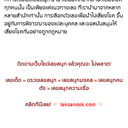
หวยหุ้นฮั่งเส็ง เช้า
โชคทุกคนนั้น เป็นเพียงแค่แนวทางเลข ที่เรานำมาจาก
หลากหลายสำนักเท่านั้น การเลือกตัวเลขเพื่อนำไปเสี่ยง
หวยหุ้นฮั่งเส็ง บ่าย
โชค ขึ้นอยู่กับการพิจารณาของแต่ละบุคคล และขอ
สนับสนุนให้เสี่ยงโชคกันอย่างถูกกฎหมาย
หวยหุ้นจีน เช้า
หวยหุ้นจีน บ่าย
ติดตามเว็บไซต์เลขสนุก แล้วคุณจะ ไม่พลาด
!
หวยหุ้นไต้หวัน
เลขเด็ด
»
ตรวจเลขสนุก
»
เลขสนุกมงคล
»
เลขสนุก
หวยหุ้นสิงคโปร์
คนดัง
»
เลขสนุกความเชื่อ
หวยหุ้นอิยิป
คลิกที่นี่เลย
!
leksanook.com
หวยหุ้นเยอรมัน
หวยหุ้นอังกฤษ