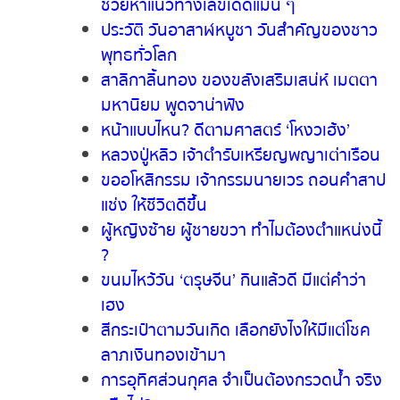
ช่วยหาแนวทางเลขเด็ดแม่น ๆ
ประวัติ วันอาสาฬหบูชา วันสำคัญของ
ชาวพุทธทั่วโลก
สาลิกาลิ้นทอง ของขลังเสริมเสน่ห์
เมตตามหานิยม พูดจาน่าฟัง
หน้าแบบไหน? ดีตามศาสตร์ ‘โหงวเฮ้ง’
หลวงปู่หลิว เจ้าตำรับเหรียญพญาเต่า
เรือน
ขออโหสิกรรม เจ้ากรรมนายเวร ถอนคํา
สาปแช่ง ให้ชีวิตดีขึ้น
ผู้หญิงซ้าย ผู้ชายขวา ทำไมต้องตำแหน่ง
นี้ ?
ขนมไหว้วัน ‘ตรุษจีน’ กินแล้วดี มีแต่คำว่า
เฮง
สีกระเป๋าตามวันเกิด เลือกยังไงให้มีแต่โชค
ลาภเงินทองเข้ามา