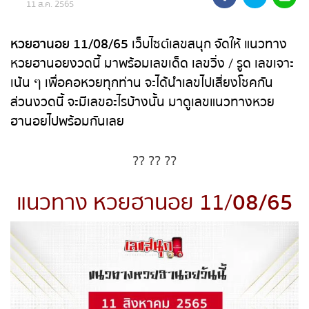
ถ่ายทอดสดหวยรัฐบาล
หวยฮานอย 11/08/65
เว็บไซต์เลขสนุก
จัดให้ แนวทาง
หวยฮานอยงวดนี้ มาพร้อมเลขเด็ด เลขวิ่ง
/
รูด เลข
ถ่ายทอดสดหวยออมสิน
เจาะเน้น ๆ เพื่อคอหวยทุกท่าน จะได้นำเลขไปเสี่ยงโชค
กัน ส่วนงวดนี้ จะมีเลขอะไรบ้างนั้น มาดูเลขแนวทาง
ถ่ายทอดสดหวย ธกส.
หวยฮานอยไปพร้อมกันเลย
ถ่ายทอดสดหวยลาว
??
?? ??
ถ่ายทอดสดหวยลาว ซุปเปอร์
แนวทาง หวยฮานอย 11/
08/65
ถ่ายทอดสดหวยฮานอย
ถ่ายทอดสดหวยฮานอยพิเศษ
ถ่ายทอดสดหวยมาเลย์