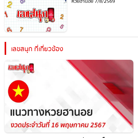
หวยฮานอย 7/8/2569
เลขสนุก ที่เกี่ยวข้อง