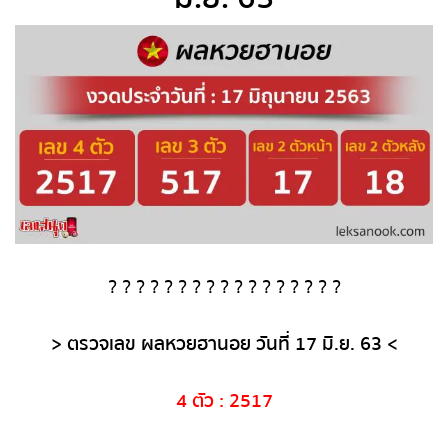
17 มิ.ย.
63
ถ่ายทอดสดหวยญีปุ่น
ถ่ายทอดสดหวยไต้หวัน
ถ่ายทอดสดหวยกัมพูชา
หวยหุ้นสด
หวยหุ้นไทย เย็น
หวยหุ้นเกาหลี
? ? ? ? ? ? ? ? ? ? ? ? ? ? ? ? ?
หวยหุ้นนิเคอิ เช้า
>
ตรวจเลข ผลหวยฮานอย วันที่ 17 มิ.ย.
63 <
หวยหุ้นนิเคอิ บ่าย
4
ตัว
: 2517