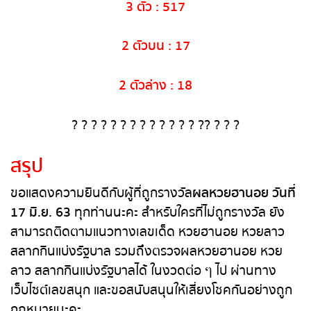
หวยหุ้นฮั่งเส็ง เช้า
3
ตัว
: 517
หวยหุ้นฮั่งเส็ง บ่าย
2
ตัวบน
: 17
หวยหุ้นจีน เช้า
2
ตัวล่าง
: 18
หวยหุ้นจีน บ่าย
?
?
?
?
?
?
?
?
?
?
?
?
?
??
?
?
?
หวยหุ้นไต้หวัน
สรุป
หวยหุ้นสิงคโปร์
ขอแสดงความยินดีกับผู้ที่ถูกรางวัล
ผลหวยฮานอย วัน
ที่ 17 มิ.ย.
63
ทุกท่านนะคะ สำหรับใครที่ไม่ถูกรางวัล
หวยหุ้นอิยิป
ยังสามารถติดตามแนวทางเลขเด็ด หวยฮานอย หวย
ลาว สลากกินแบ่งรัฐบาล รวมถึงตรวจผลหวยฮานอย
หวยหุ้นเยอรมัน
หวยลาว สลากกินแบ่งรัฐบาลได้ ในงวดต่อ ๆ ไป ผ่าน
ทางเว็บไซต์เลขสนุก และขอสนับสนุนให้เสี่ยงโชคกัน
หวยหุ้นอังกฤษ