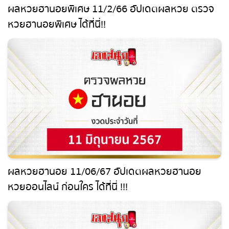
ตรวจหวยฮานอยพิเศษ ได้ที่นี่!!
ผลหวยฮานอย 11/06/67 อัปเดตผลหวยฮานอย
หวยออนไลน์ ก่อนใคร ได้ที่นี่ !!!