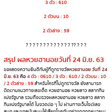
หวยหุ้นฮั่งเส็ง เช้า
3
ตัว
: 610
หวยหุ้นฮั่งเส็ง บ่าย
2
ตัวบน
: 10
หวยหุ้นจีน เช้า
2
ตัวล่าง
: 59
หวยหุ้นจีน บ่าย
?
?
?
?
?
?
?
?
?
?
?
?
?
??
?
?
?
หวยหุ้นไต้หวัน
สรุป ผลหวยฮานอยวันที่ 24 มิ.ย. 63
หวยหุ้นสิงคโปร์
ขอแสดงความยินดีกับผู้ที่ถูกรางวัล
หวยฮานอย วันที่
24 มิ.ย.
63
คือ
4
ตัว
: 0610 /
3
ตัว
: 610 /
2
ตัวบน
หวยหุ้นอิยิป
: 10 /
2
ตัวล่าง
: 59
สำหรับใครที่ไม่ถูกรางวัล ยัง
สามารถติดตามแนวทางเลขเด็ด หวยฮานอย หวยลาว
หวยหุ้นเยอรมัน
สลากกินแบ่งรัฐบาล รวมถึงตรวจผลหวยฮานอย หวย
ลาว สลากกินแบ่งรัฐบาลได้ ในงวดต่อ ๆ ไป ผ่านทาง
หวยหุ้นอังกฤษ