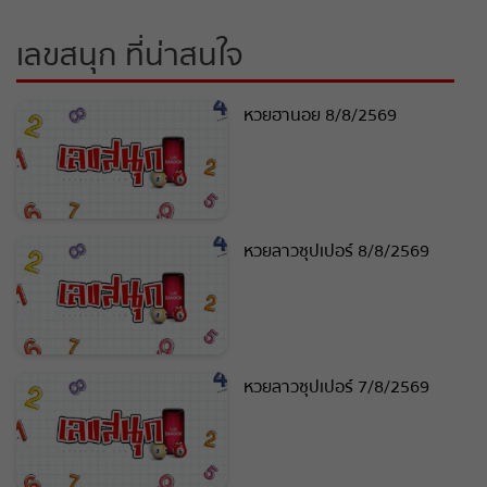
เลขสนุก ที่น่าสนใจ
หวยฮานอย 8/8/2569
หวยลาวซุปเปอร์ 8/8/2569
หวยลาวซุปเปอร์ 7/8/2569