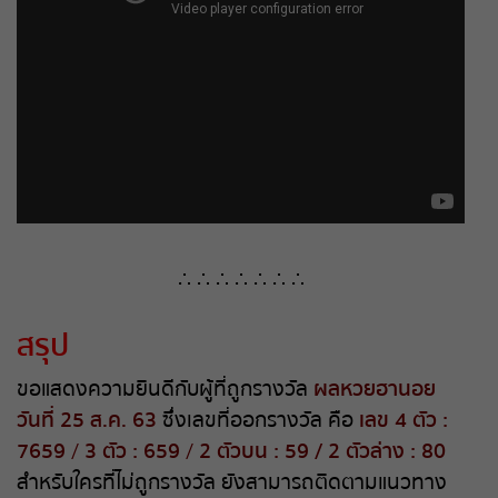
หวยหุ้นรัสเซีย
หวยหุ้นอินเดีย
หวยหุ้นดาวโจนส์
∴ ∴ ∴ ∴ ∴ ∴ ∴
สรุป
ขอแสดงความยินดีกับผู้ที่ถูกรางวัล
ผลหวยฮานอย
วันที่ 25 ส
.ค.
63
ซึ่งเลขที่ออกรางวัล คือ
เลข
4
ตัว
:
7659
/
3
ตัว
: 659
/
2 ตัวบน : 59 /
2 ตัวล่าง : 80
สำหรับใครที่ไม่ถูกรางวัล ยังสามารถติดตาม
แนวทาง