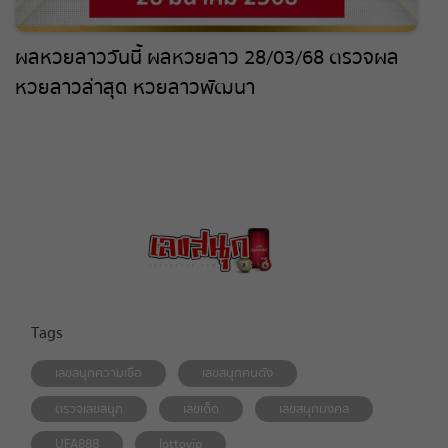
ผลหวยลาววันนี้ ผลหวยลาว 28/03/68 ตรวจผล
หวยลาวล่าสุด หวยลาวพัฒนา
Tags
เลขสนุกความเชื่อ
เลขสนุกคนดัง
ตรวจเลขสนุก
เลขเด็ด
เลขสนุกมงคล
UFA888
lottovip