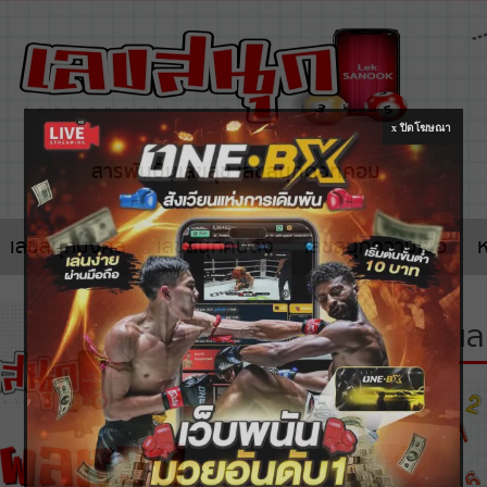
x ปิดโฆษณา
สารพันปันเลขสุข เลขสนุกดอทคอม
เลขสนุกมงคล
เลขสนุกคนดัง
เลขสนุกความเชื่อ
เล