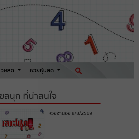
หวยสด
หวยหุ้นสด
ขสนุก ที่น่าสนใจ
หวยฮานอย 8/8/2569