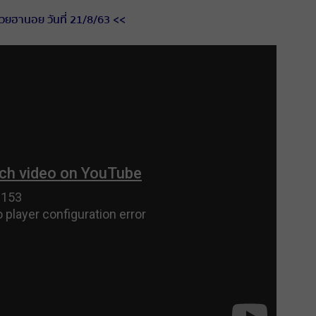
ยฮานอย วันที่ 21/8/63
<<