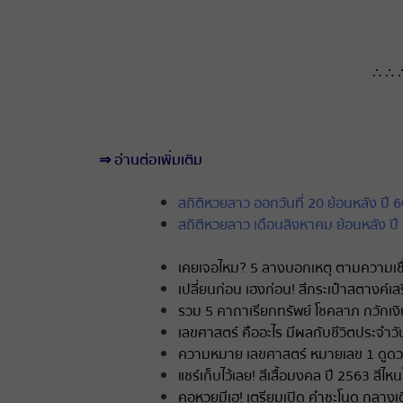
∴ ∴ 
⇒
อ่านต่อเพิ่มเติม
สถิติหวยลาว ออกวันที่ 20 ย้อนหลัง ปี 
สถิติหวยลาว เดือนสิงหาคม ย้อนหลัง ปี
เคยเจอไหม? 5 ลางบอกเหตุ ตามความเช
เปลี่ยนก่อน เฮงก่อน! สีกระเป๋าสตางค์เ
รวม
5
คาถาเรียกทรัพย์
โชคลาภ
กวักเงิ
เลขศาสตร์
คืออะไร
มีผลกับชีวิตประจำวั
ความหมาย
เลขศาสตร์
หมายเลข
1
ดูด
แชร์เก็บไว้เลย
!
สีเสื้อมงคล
ปี
2563
สีไหน
คอหวยมีเฮ
!
เตรียมเปิด
คำชะโนด
กลางเด