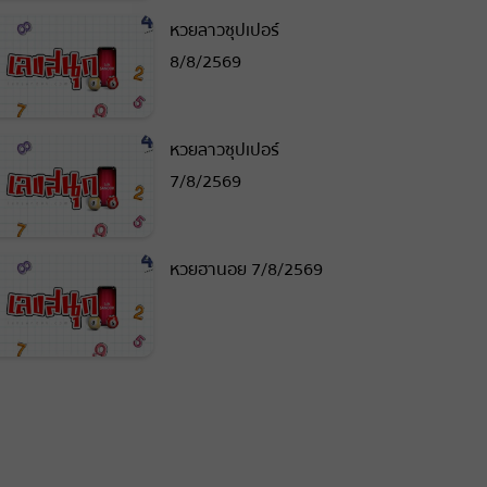
หวยลาวซุปเปอร์
8/8/2569
หวยลาวซุปเปอร์
7/8/2569
หวยฮานอย 7/8/2569