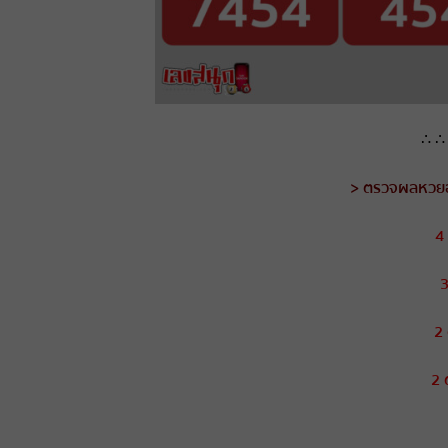
∴ ∴
>
ตรวจ
ผลหวยฮ
4
2
2