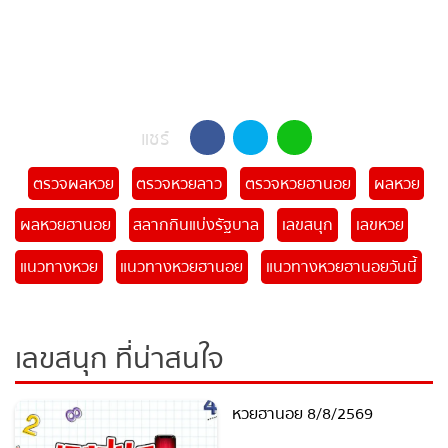
เว็บพนันออนไลน์อันดับ1
แชร์
ตรวจผลหวย
ตรวจหวยลาว
ตรวจหวยฮานอย
ผลหวย
ผลหวยฮานอย
สลากกินแบ่งรัฐบาล
เลขสนุก
เลขหวย
แนวทางหวย
แนวทางหวยฮานอย
แนวทางหวยฮานอยวันนี้