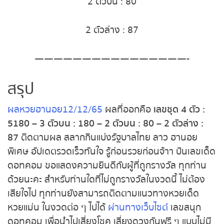
หวยหุ้นฮั่งเส็ง เช้า
2 ตัวบน : 80
หวยหุ้นฮั่งเส็ง บ่าย
2 ตัวล่าง : 87
หวยหุ้นจีน เช้า
————————————————-
หวยหุ้นจีน บ่าย
สรุป
หวยหุ้นไต้หวัน
ผลหวยฮานอย12/12/65
ผลที่ออกคือ
เลขชุด 4 ตัว :
5180 – 3 ตัวบน : 180 – 2 ตัวบน : 80 – 2 ตัวล่าง :
หวยหุ้นสิงคโปร์
87
ติดตามผล สลากกินแบ่งรัฐบาลไทย ลาว ฮานอย
พิเศษ อัปเดตรวดเร็วทันใจ รู้ก่อนรวยก่อนจ้าา ปันเลข
หวยหุ้นอิยิป
เด็ด ดอทคอม ขอแสดงความยินดีกับผู้ที่ถูกรางวัล ทุก
ท่านด้วยนะคะ สำหรับท่านใดที่ไม่ถูกรางวัลในงวดนี้ ไม่
หวยหุ้นเยอรมัน
ต้องเสียใจไป ทุกท่านยังสามารถติดตามแนวทางหวย
เด็ด หวยแม่น ในงวดต่อ ๆ ไปได้
ผ่านทางเว็บไซต์
เลข
หวยหุ้นอังกฤษ
สนุก ดอทคอม เพื่อนำไปเสี่ยงโชค เสี่ยงดวงกันฟรี ๆ