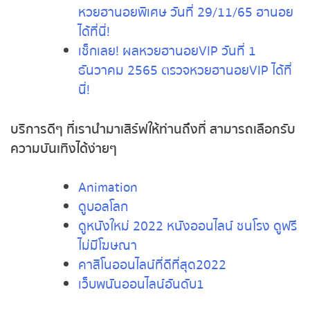
ได้ที่นี่!
ผลหวยฮานอยพิเศษ อัปเดตผลหวยตรวจ
หวยฮานอยพิเศษ วันที่ 29/11/65
ฮานอย ได้ที่นี่!
เช็กเลย! ผลหวยฮานอยVIP วันที่ 1
ธันวาคม 2565 ตรวจหวยฮานอยVIP
ได้ที่นี่!
บริการดีๆ ที่เรานำมาเสิร์ฟให้ท่านถึงที่ สามารถเลือก
รับความบันเทิงได้ง่ายๆ
Animation
ดูบอลโลก
ดูหนังใหม่ 2022 หนังออนไลน์ ชนโรง ดู
ฟรีไม่มีโฆษณา
คาสิโนออนไลน์ที่ดีที่สุด2022