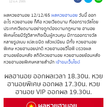
12 ธ.ค. 2565
ถ่ายทอดสดหวยรัฐบาล
ผลหวยฮานอย 12/12/65
ผลหวยฮานอย
วันนี้ ออก
ถ่ายทอดสดหวยออมสิน
อะไร หวยฮานอย ก็คือ หวยเวียดนาม ที่ออกรางวัลโดย
ประเทศเวียดนามอย่างถูกต้องตามกฎหมาย ฮานอย
ถ่ายทอดสดหวย ธกส.
พิเศษโดยมีรัฐวิสาหกิจเป็นผู้ควบคุม มีการออกรางวัล
หลายรูปแบบ แต่ละชนิด แล้วแต่นิยม มีทั้ง หวยฮานอย
ถ่ายทอดสดหวยลาว
พิเศษ หวยฮานอยปกติ หวยฮานอยวีไอพี ตรวจผล
ฮานอยย้อนหลัง สถิติหวยฮานอย หวยฮานอยย้อน
ถ่ายทอดสดหวยลาว ซุปเปอร์
หลัง หวยฮานอยพิเศษหลายสำนัก
เข้าชมเว็บไซต์
ถ่ายทอดสดหวยฮานอย
ผลฮานอย ออกผลเวลา 18.30น.
หวยฮานอยพิเศษ ออกผล 17.30น.
ถ่ายทอดสดหวยฮานอยพิเศษ
หวยฮานอย VIP ออกผล 19.30น.
ถ่ายทอดสดหวยมาเลย์