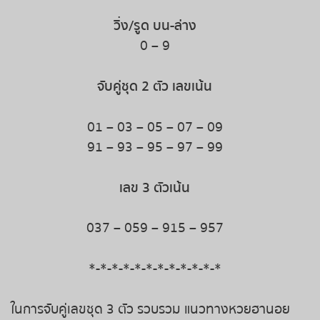
วิ่ง/รูด บน-ล่าง
0 – 9
จับคู่ชุด 2 ตัว เลขเน้น
01 – 03 – 05 – 07 – 09
91 – 93 – 95 – 97 – 99
เลข 3 ตัวเน้น
037 – 059 – 915 – 957
*-*-*-*-*-*-*-*-*-*-*-*
ในการจับคู่เลขชุด 3 ตัว รวบรวม แนวทางหวยฮานอย