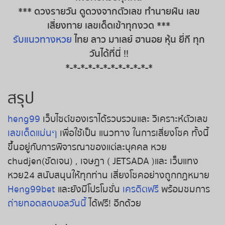
*** ดวงรายวัน ดูดวงจากตัวเลข ทำนายฝัน เลข
เสี่ยงทาย เลขเด็ดเข้าทุกงวด ***
รับแนวทางหวย
ไทย ลาว มาเลย์ ฮานอย หุ้น ยี่กี ทุก
วันได้ที่นี่ !!
*-*-*-*-*-*-*-*-*-*-*-*
สรุป
heng99
เว็บไซต์ของเราได้รวบรวมและ วิเคราะห์ตัวเลข
เลขเด็ดแม่นๆ
เพื่อใช้เป็น แนวทาง ในการเสี่ยงโชค ทั้งนี้
ขึ้นอยู่กับการพิจารณาของแต่ละบุคคล หวย
chudjen(ชัดเจน) , เจษฎา ( JETSADA )และ เว็บแทง
หวย24 สนับสนุนให้ทุกท่าน เสี่ยงโชคอย่างถูกกฎหมาย
Heng99bet
และยังมีโปรโมชั่น
เครดิตฟรี
พร้อมชมการ
ถ่ายทอดสดบอลวันนี้
ได้ฟรี! อีกด้วย