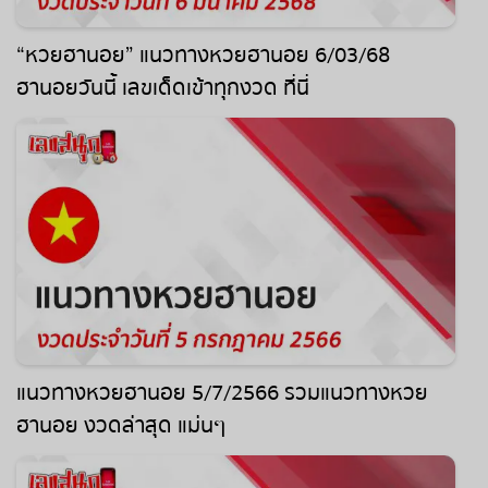
“หวยฮานอย” แนวทางหวยฮานอย 6/03/68
ฮานอยวันนี้ เลขเด็ดเข้าทุกงวด ที่นี่
แนวทางหวยฮานอย 5/7/2566 รวมแนวทางหวย
ฮานอย งวดล่าสุด แม่นๆ