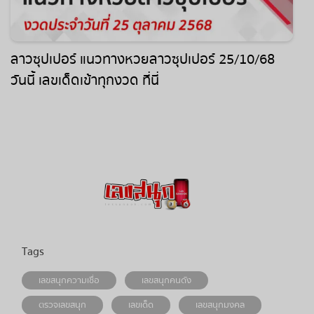
ลาวซุปเปอร์ แนวทางหวยลาวซุปเปอร์ 25/10/68
วันนี้ เลขเด็ดเข้าทุกงวด ที่นี่
Tags
เลขสนุกความเชื่อ
เลขสนุกคนดัง
ตรวจเลขสนุก
เลขเด็ด
เลขสนุกมงคล