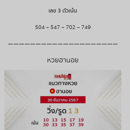
หวยหุ้นฮั่งเส็ง เช้า
เลข 3 ตัวเน้น
หวยหุ้นฮั่งเส็ง บ่าย
504 – 547 – 702 – 749
หวยหุ้นจีน เช้า
————————————————————
หวยหุ้นจีน บ่าย
หวยฮานอย
หวยหุ้นไต้หวัน
หวยหุ้นสิงคโปร์
หวยหุ้นอิยิป
หวยหุ้นเยอรมัน
หวยหุ้นอังกฤษ