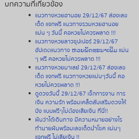
บทความที่เกี่ยวข้อง
แนวทางหวยฮานอย 29/12/67 ส่องเลข
เด็ด แจกฟรี แนวทางรวมหวยฮานอย
แม่น ๆ วันนี้ คอหวยไม่ควรพลาด !!!
แนวทางหวยลาวซุปเปอร์ 29/12/67
อัปเดตแนวทาง ຫວຍພັດທະນາເພີ່ມ แม่น
ๆ ฟรี คอหวยไม่ควรพลาด !!!
แนวทางหวยมาเลย์ 29/12/67 ส่องเลข
เด็ด แจกฟรี แนวทางหวยแม่นๆวันนี้ คอ
หวยไม่ควรพลาด !!!
ดูดวงวันนี้ 29/12/67 เช็กการงาน การ
เงิน ความรัก พร้อมเคล็ดลับเสริมดวงให้
ปัง แบบฟรีๆไม่ต้องเสียเงิน ที่นี่!!
ฝันว่าได้เดินทาง มีความหมายอย่างไร
ทำนายฝันพร้อมเลขเด็ดนำโชค แม่นๆ
แจกฟรี ไม่เสียเงิน !!