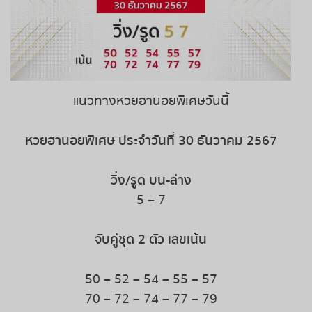
ถ่ายทอดสดหวยญีปุ่น
ถ่ายทอดสดหวยไต้หวัน
ถ่ายทอดสดหวยกัมพูชา
แนวทางหวยฮานอยพิเศษวันนี้
หวยหุ้นสด
หวยฮานอยพิเศษ ประจำวันที่ 30 ธันวาคม 2567
หวยหุ้นไทย เย็น
วิ่ง/รูด บน-ล่าง
5 – 7
หวยหุ้นเกาหลี
หวยหุ้นนิเคอิ เช้า
จับคู่ชุด 2 ตัว เลขเน้น
หวยหุ้นนิเคอิ บ่าย
50 – 52 – 54 – 55 – 57
70 – 72 – 74 – 77 – 79