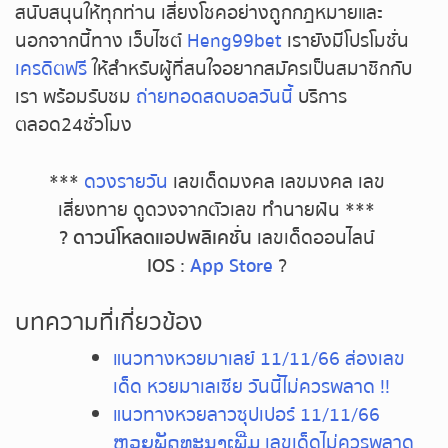
สนับสนุนให้ทุกท่าน เสี่ยงโชคอย่างถูกกฎหมายและ
นอกจากนี้ทาง เว็บไซต์
Heng99bet
เรายังมีโปรโมชั่น
เครดิตฟรี
ให้สำหรับผู้ที่สนใจอยากสมัครเป็นสมาชิกกับ
เรา พร้อมรับชม
ถ่ายทอดสดบอลวันนี้
บริการ
ตลอด24ชั่วโมง
***
ดวงรายวัน
เลขเด็ดมงคล เลขมงคล เลข
เสี่ยงทาย ดูดวงจากตัวเลข ทำนายฝัน ***
? ดาวน์โหลดแอปพลิเคชั่น
เลขเด็ดออนไลน์
IOS
:
App Store
?
บทความที่เกี่ยวข้อง
แนวทางหวยมาเลย์ 11/11/66 ส่องเลข
เด็ด หวยมาเลเซีย วันนี้ไม่ควรพลาด !!
แนวทางหวยลาวซุปเปอร์ 11/11/66
ຫວຍພັດທະນາເພີ່ມ เลขเด็ดไม่ควรพลาด