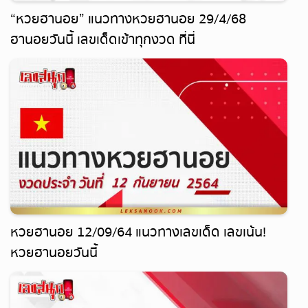
“หวยฮานอย” แนวทางหวยฮานอย 29/4/68
ฮานอยวันนี้ เลขเด็ดเข้าทุกงวด ที่นี่
หวยฮานอย 12/09/64 แนวทางเลขเด็ด เลขเน้น!
หวยฮานอยวันนี้