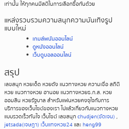
เท่านั้น ให้ทุกคนมีสติในการเลือกซื้อกันด้วย
แหล่งรวบรวมความสนุกความบันเทิงรูป
แบบใหม่
เกมส์พนันออนไลน์
ดูหนังออนไลน์
เว็บดูบอลออนไลน์
สรุป
เลขสนุก หวยเด็ด หวยดัง แนวทางหวย ความเชื่อ สถิติ
หวย แนวทางหวย ฮานอย แนวทางหวยธ.ก.ส. หวย
ออมสิน หวยรัฐบาล สำหรับแฟนหวยคงจุใจกับการ
บริการของเว็บไซต์ของเรา ไปแล้วเกี่ยวกับแนวทางหวย
แบบรวดเร็วทันใจ เว็บไซต์ เลขสนุก
chudjen(ชัดเจน)
,
jetsada(เจษฎา)
เว็บแทงหวย24
และ
heng99