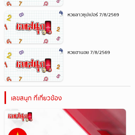
หวยลาวซุปเปอร์ 7/8/2569
หวยฮานอย 7/8/2569
เลขสนุก ที่เกี่ยวข้อง