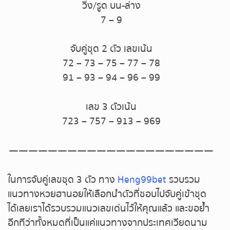
วิ่ง/รูด บน-ล่าง
7 – 9
จับคู่ชุด 2 ตัว เลขเน้น
72 – 73 – 75 – 77 – 78
91 – 93 – 94 – 96 – 99
เลข 3 ตัวเน้น
723 – 757 – 913 – 969
—————————————————————
ในการจับคู่เลขชุด 3 ตัว ทาง
Heng99bet
รวบรวม
แนวทางหวยฮานอยให้เลือกนำตัวที่ชอบไปจับคู่เข้าชุด
ได้เลยเราได้รวบรวมแนวเลขเด่นไว้ให้คุณแล้ว และขอย้ำ
อีกทีว่าทั้งหมดที่เป็นแค่แนวทางจากประเทศเวียดนาม