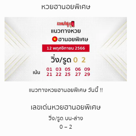
ถ่ายทอดสดหวยญีปุ่น
หวยฮานอยพิเศษ
ถ่ายทอดสดหวยไต้หวัน
ถ่ายทอดสดหวยกัมพูชา
หวยหุ้นสด
หวยหุ้นไทย เย็น
หวยหุ้นเกาหลี
แนวทางหวยฮานอยพิเศษ วันนี้ !!
หวยหุ้นนิเคอิ เช้า
เลขเด่นหวยฮานอยพิเศษ
วิ่ง/รูด บน-ล่าง
หวยหุ้นนิเคอิ บ่าย
0 – 2