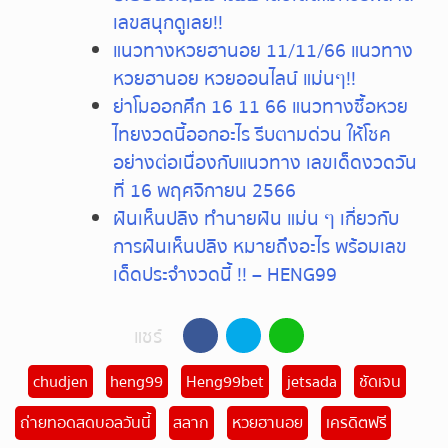
เลขสนุกดูเลย!!
แนวทางหวยฮานอย 11/11/66 แนวทาง
หวยฮานอย หวยออนไลน์ แม่นๆ!!
ย่าโมออกศึก 16 11 66 แนวทางซื้อหวย
ไทยงวดนี้ออกอะไร รีบตามด่วน ให้โชค
อย่างต่อเนื่องกับแนวทาง เลขเด็ดงวดวัน
ที่ 16 พฤศจิกายน 2566
ฝันเห็นปลิง ทำนายฝัน แม่น ๆ เกี่ยวกับ
การฝันเห็นปลิง หมายถึงอะไร พร้อมเลข
เด็ดประจำงวดนี้ !! – HENG99
แชร์
chudjen
heng99
Heng99bet
jetsada
ชัดเจน
ถ่ายทอดสดบอลวันนี้
สลาก
หวยฮานอย
เครดิตฟรี