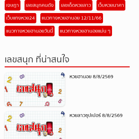
เจษฎา
เลขสนุกคนดัง
เลขเด็ดหวยลาว
เว็บหวยนาคา
เว็บแทงหวย24
แนวทางหวยฮานอย 12/11/66
แนวทางหวยฮานอยวันนี้
แนวทางหวยฮานอยแม่น ๆ
เลขสนุก ที่น่าสนใจ
หวยฮานอย 8/8/2569
หวยลาวซุปเปอร์ 8/8/2569