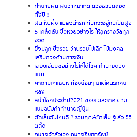
ทำนายฝัน ฝันว่าหมากัด ดวงซวยตลอด
ทั้งปี !!
ฝันเห็นผึ้ง แมลงน่ารัก ที่มักจะอยู่กันเป็น
ฝูง
5 เคล็ดลับ ซื้อหวยอย่างไร ให้ถูกรางวัล
ทุกงวด
ยิ่งปลูก ยิ่งรวย ว่านรวยไม่เลิก ไม้มงคล
เสริมดวงด้านการเงิน
เสี่ยงเซียมซีอย่างไรให้ได้โชค ทำนายดวง
แม่น
คาถามหาเสน่ห์ ท่องบ่อยๆ มีแต่คนรักคน
หลง
สีนําโชคประจําปี2021 ของแต่ละราศี ตาม
แบบฉบับคำทำนายญี่ปุ่น
ตัดเล็บวันไหนดี ? รวมฤกษ์ตัดเล็บ รู้แล้ว
ชีวิตดี๊ดี