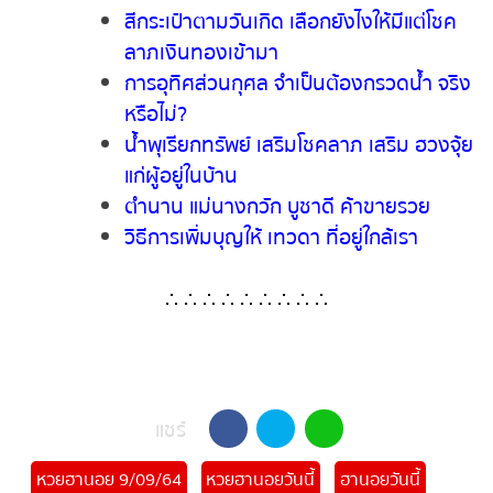
ขนมไหว้วัน ‘ตรุษจีน’ กินแล้วดี มีแต่คำว่า
เฮง
สีกระเป๋าตามวันเกิด เลือกยังไงให้มีแต่โชค
ลาภเงินทองเข้ามา
การอุทิศส่วนกุศล จำเป็นต้องกรวดน้ำ
จริงหรือไม่?
น้ำพุเรียกทรัพย์ เสริมโชคลาภ เสริม ฮวง
จุ้ย แก่ผู้อยู่ในบ้าน
ตำนาน แม่นางกวัก บูชาดี ค้าขายรวย
วิธีการเพิ่มบุญให้ เทวดา ที่อยู่ใกล้เรา
∴ ∴ ∴ ∴ ∴ ∴ ∴ ∴ ∴
แชร์