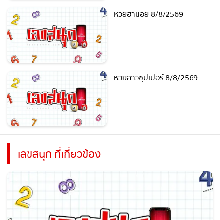
หวยฮานอย 8/8/2569
หวยลาวซุปเปอร์ 8/8/2569
เลขสนุก ที่เกี่ยวข้อง