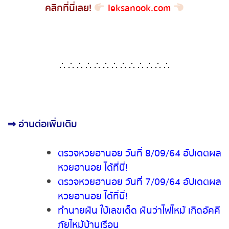
หวยหุ้นรัสเซีย
หวยหุ้นอินเดีย
∴ ∴ ∴ ∴ ∴ ∴ ∴ ∴ ∴ ∴ ∴ ∴ ∴
หวยหุ้นดาวโจนส์
⇒
อ่านต่อเพิ่มเติม
ตรวจหวยฮานอย วันที่ 8/09/64 อัปเดต
ผลหวยฮานอย ได้ที่นี่!
ตรวจหวยฮานอย วันที่ 7/09/64 อัปเดต
ผลหวยฮานอย ได้ที่นี่!
ทำนายฝัน ใบ้เลขเด็ด ฝันว่าไฟไหม้ เกิด
อัคคีภัยไหม้บ้านเรือน