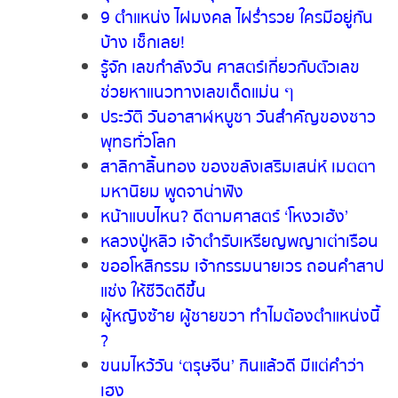
กุมารเจ้าสัวเฮง กุมารเรียกทรัพย์
9 ตำแหน่ง ไฝมงคล ไฝร่ำรวย ใครมีอยู่
กันบ้าง เช็กเลย!
รู้จัก เลขกำลังวัน ศาสตร์เกี่ยวกับตัวเลข
ช่วยหาแนวทางเลขเด็ดแม่น ๆ
ประวัติ วันอาสาฬหบูชา วันสำคัญของ
ชาวพุทธทั่วโลก
สาลิกาลิ้นทอง ของขลังเสริมเสน่ห์
เมตตามหานิยม พูดจาน่าฟัง
หน้าแบบไหน? ดีตามศาสตร์ ‘โหงวเฮ้ง’
หลวงปู่หลิว เจ้าตำรับเหรียญพญาเต่า
เรือน
ขออโหสิกรรม เจ้ากรรมนายเวร ถอนคํา
สาปแช่ง ให้ชีวิตดีขึ้น
ผู้หญิงซ้าย ผู้ชายขวา ทำไมต้องตำแหน่ง
นี้ ?