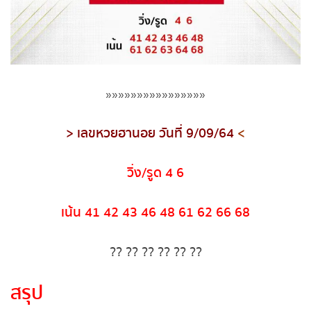
ถ่ายทอดสดหวยญีปุ่น
ถ่ายทอดสดหวยไต้หวัน
»»»»»»»»»»»»»»»»
ถ่ายทอดสดหวยกัมพูชา
> เลขหวยฮานอย วันที่ 9/09/64
<
หวยหุ้นสด
วิ่ง/รูด 4 6
หวยหุ้นไทย เย็น
หวยหุ้นเกาหลี
เน้น 41 42 43 46 48 61 62 66 68
หวยหุ้นนิเคอิ เช้า
??
?? ??
??
?? ??
หวยหุ้นนิเคอิ บ่าย
สรุป
แนวทาง หวยฮานอย 9/09/64 คือ
41 42 43 46 48