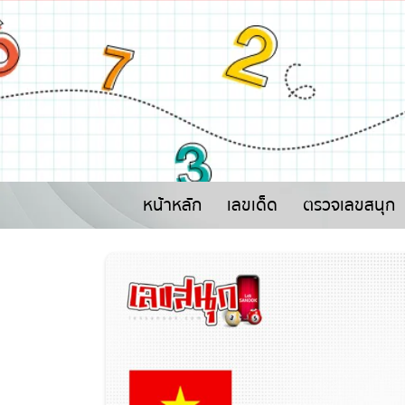
หน้าหลัก
เลขเด็ด
ตรวจเลขสนุก