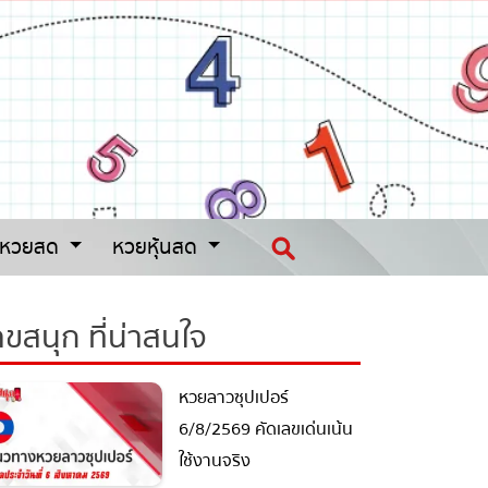
หวยสด
หวยหุ้นสด
ขสนุก ที่น่าสนใจ
หวยลาวซุปเปอร์
6/8/2569 คัดเลขเด่นเน้น
ใช้งานจริง