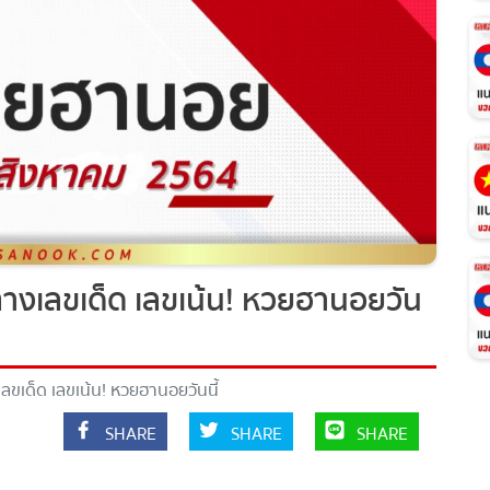
เลขเด็ด เลขเน้น! หวยฮานอยวัน
ด็ด เลขเน้น! หวยฮานอยวันนี้
SHARE
SHARE
SHARE