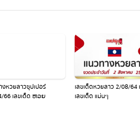
งหวยลาวซุปเปอร์
เลขเด็ดหวยลาว 2/08/64 เ
/66 เลขเด็ด ຫວຍ
เลขเด็ด แม่นๆ
າເພີ່ມ ดูได้เลย!!