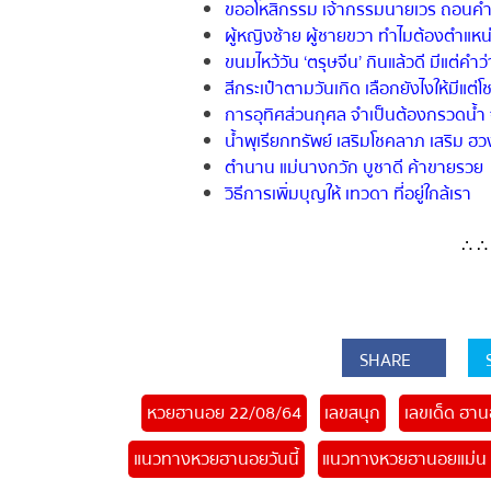
ขออโหสิกรรม เจ้ากรรมนายเวร ถอนคําสาปแ
ผู้หญิงซ้าย ผู้ชายขวา ทำไมต้องตำแหน่งน
ขนมไหว้วัน ‘ตรุษจีน’ กินแล้วดี มีแต่คำว่
สีกระเป๋าตามวันเกิด เลือกยังไงให้มีแต่
การอุทิศส่วนกุศล จำเป็นต้องกรวดน้ำ จร
น้ำพุเรียกทรัพย์ เสริมโชคลาภ เสริม ฮวงจุ้
ตำนาน แม่นางกวัก บูชาดี ค้าขายรวย
วิธีการเพิ่มบุญให้ เทวดา ที่อยู่ใกล้เรา
∴ ∴ 
SHARE
S
หวยฮานอย 22/08/64
เลขสนุก
เลขเด็ด ฮาน
แนวทางหวยฮานอยวันนี้
แนวทางหวยฮานอยแม่น ๆ ว