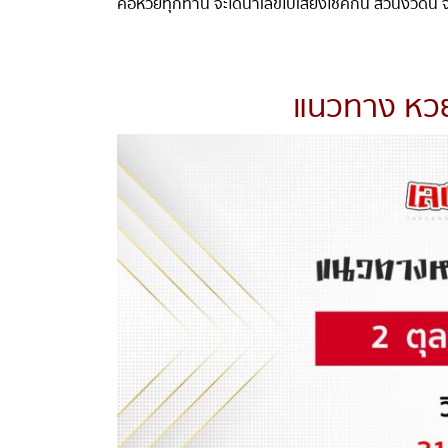
คอหวยทุกท่าน จะได้นำเลขไปเสี่ยงโชคกัน ส่วนงวดนี้
แนวทาง หว