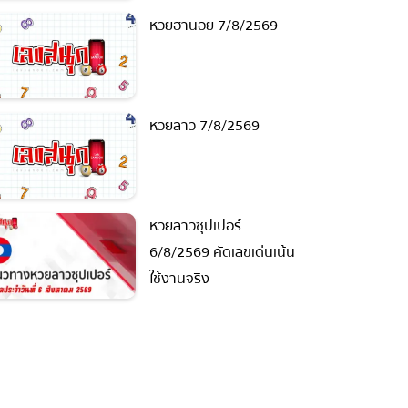
หวยฮานอย 7/8/2569
หวยลาว 7/8/2569
หวยลาวซุปเปอร์
6/8/2569 คัดเลขเด่นเน้น
ใช้งานจริง