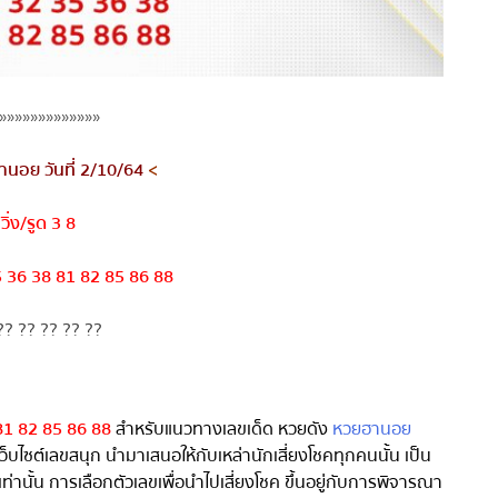
»»»»»»»»»»»»
อย วันที่ 2/10/64
<
ิ่ง/รูด 3 8
 36 38 81 82 85 86 88
? ??
??
?? ??
1 82 85 86 88
สำหรับแนวทางเลขเด็ด หวยดัง
หวยฮานอย
ว็บไซต์เลขสนุก
นำมาเสนอให้กับเหล่านักเสี่ยงโชคทุกคนนั้น เป็น
ั้น การเลือกตัวเลขเพื่อนำไปเสี่ยงโชค ขึ้นอยู่กับการพิจารณา