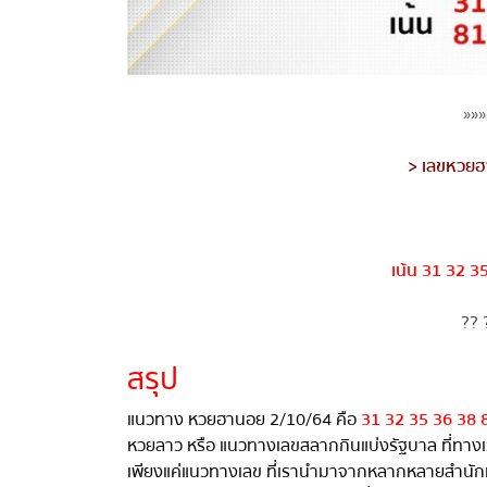
»»»»
> เลขหวยฮาน
ว
เน้น 31 32 35
??
?
สรุป
แนวทาง หวยฮานอย 2/10/64 คือ
31 32 35 36 38 8
หวยลาว หรือ แนวทางเลขสลากกินแบ่งรัฐบาล ที่ทาง
เ
เพียงแค่แนวทางเลข ที่เรานำมาจากหลากหลายสำนักเท่าน