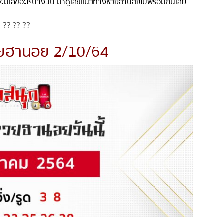
 จะมีเลขอะไรบ้างนั้น มาดูเลขแนวทางหวยฮานอยไปพร้อมกันเลย
??
?? ??
ยฮานอย 2/10/64