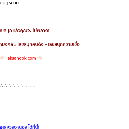
ถูกกฎหมาย
ลขสนุก แล้วคุณจะ ไม่พลาด
!
กมงคล
»
เลขสนุกคนดัง
»
เลขสนุกความเชื่อ
leksanook.com
∴ ∴ ∴ ∴ ∴ ∴ ∴ ∴ ∴
หวยฮานอย ได้ที่นี่!