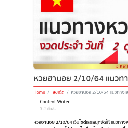
หวยฮานอย 2/10/64 แนวทางเล
Home
เลขเด็ด
หวยฮานอย 2/10/64 แนวทางเลขเด
Content Writer
3 วันที่แล้ว
หวยฮานอย 2/10/64
เว็บไซต์เลขสนุก
จัดให้ แนวทางห