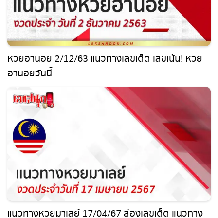
หวยฮานอย 2/12/63 แนวทางเลขเด็ด เลขเน้น! หวย
ฮานอยวันนี้
แนวทางหวยมาเลย์ 17/04/67 ส่องเลขเด็ด แนวทาง