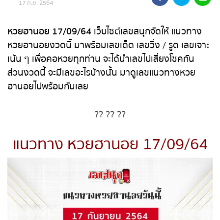
ถ่ายทอดสดหวยรัฐบาล
หวยฮานอย 17/09/64
เว็บไซต์เลขสนุก
จัดให้ แนวทาง
หวยฮานอยงวดนี้ มาพร้อมเลขเด็ด เลขวิ่ง
/
รูด เลข
ถ่ายทอดสดหวยออมสิน
เจาะเน้น ๆ เพื่อคอหวยทุกท่าน จะได้นำเลขไปเสี่ยงโชค
กัน ส่วนงวดนี้ จะมีเลขอะไรบ้างนั้น มาดูเลขแนวทาง
ถ่ายทอดสดหวย ธกส.
หวยฮานอยไปพร้อมกันเลย
ถ่ายทอดสดหวยลาว
??
?? ??
ถ่ายทอดสดหวยลาว ซุปเปอร์
แนวทาง หวยฮานอย 17/09/64
ถ่ายทอดสดหวยฮานอย
ถ่ายทอดสดหวยฮานอยพิเศษ
ถ่ายทอดสดหวยมาเลย์