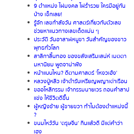
กุมารเจ้าสัวเฮง กุมารเรียกทรัพย์
9 ตำแหน่ง ไฝมงคล ไฝร่ำรวย ใครมีอยู่
กันบ้าง เช็กเลย!
รู้จัก เลขกำลังวัน ศาสตร์เกี่ยวกับตัวเลข
ช่วยหาแนวทางเลขเด็ดแม่น ๆ
ประวัติ วันอาสาฬหบูชา วันสำคัญของ
ชาวพุทธทั่วโลก
สาลิกาลิ้นทอง ของขลังเสริมเสน่ห์
เมตตามหานิยม พูดจาน่าฟัง
หน้าแบบไหน? ดีตามศาสตร์ ‘โหงวเฮ้ง’
หลวงปู่หลิว เจ้าตำรับเหรียญพญาเต่า
เรือน
ขออโหสิกรรม เจ้ากรรมนายเวร ถอนคํา
สาปแช่ง ให้ชีวิตดีขึ้น
ผู้หญิงซ้าย ผู้ชายขวา ทำไมต้องตำแหน่ง
นี้ ?