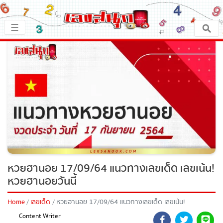
×
☰
หน้าหลัก
x ปิดโฆษณา
เลขเด็ด
ตรวจเลขสนุก
เลขสนุกมงคล
เลขสนุกคนดัง
หวยฮานอย 17/09/64 แนวทางเลขเด็ด เลข
เน้น! หวยฮานอยวันนี้
เลขสนุกความเชื่อ
Home
เลขเด็ด
หวยฮานอย 17/09/64 แนวทางเลขเด็ด เลขเน้น!
หวยฮานอยวันนี้
หวยสด
Content Writer
17 ก.ย. 2564