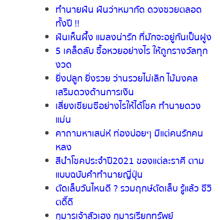
ทำนายฝัน ฝันว่าหมากัด ดวงซวยตลอด
ทั้งปี !!
ฝันเห็นผึ้ง แมลงน่ารัก ที่มักจะอยู่กันเป็น
ฝูง
5 เคล็ดลับ ซื้อหวยอย่างไร ให้ถูกรางวัล
ทุกงวด
ยิ่งปลูก ยิ่งรวย ว่านรวยไม่เลิก ไม้มงคล
เสริมดวงด้านการเงิน
เสี่ยงเซียมซีอย่างไรให้ได้โชค ทำนายดวง
แม่น
คาถามหาเสน่ห์ ท่องบ่อยๆ มีแต่คนรักคน
หลง
สีนําโชคประจําปี2021 ของแต่ละราศี ตาม
แบบฉบับคำทำนายญี่ปุ่น
ตัดเล็บวันไหนดี ? รวมฤกษ์ตัดเล็บ รู้แล้ว
ชีวิตดี๊ดี