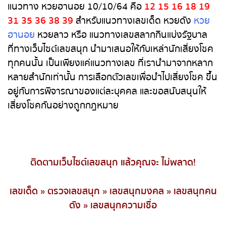
หวยหุ้นฮั่งเส็ง เช้า
31 35 36 38 39
สำหรับแนวทางเลขเด็ด หวยดัง
หวย
ฮานอย
หวยลาว หรือ แนวทางเลขสลากกินแบ่งรัฐบาล
หวยหุ้นฮั่งเส็ง บ่าย
ที่ทาง
เว็บไซต์เลขสนุก
นำมาเสนอให้กับเหล่านักเสี่ยง
โชคทุกคนนั้น เป็นเพียงแค่แนวทางเลข ที่เรานำมาจาก
หวยหุ้นจีน เช้า
หลากหลายสำนักเท่านั้น การเลือกตัวเลขเพื่อนำไปเสี่ยง
โชค ขึ้นอยู่กับการพิจารณาของแต่ละบุคคล และขอ
หวยหุ้นจีน บ่าย
สนับสนุนให้เสี่ยงโชคกันอย่างถูกกฎหมาย
หวยหุ้นไต้หวัน
หวยหุ้นสิงคโปร์
ติดตามเว็บไซต์เลขสนุก แล้วคุณจะ ไม่พลาด
!
หวยหุ้นอิยิป
เลขเด็ด
»
ตรวจเลขสนุก
»
เลขสนุกมงคล
»
เลขสนุก
หวยหุ้นเยอรมัน
คนดัง
»
เลขสนุกความเชื่อ
หวยหุ้นอังกฤษ
คลิกที่นี่เลย
!
leksanook.com