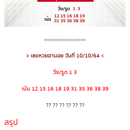
ถ่ายทอดสดหวยญีปุ่น
ถ่ายทอดสดหวยไต้หวัน
»»»»»»»»»»»»»»»»
ถ่ายทอดสดหวยกัมพูชา
> เลขหวยฮานอย วันที่ 10/10/64
<
หวยหุ้นสด
วิ่ง/รูด 1 3
หวยหุ้นไทย เย็น
หวยหุ้นเกาหลี
เน้น 12 15 16 18 19 31 35 36 38 39
หวยหุ้นนิเคอิ เช้า
??
?? ??
??
?? ??
หวยหุ้นนิเคอิ บ่าย
สรุป
แนวทาง หวยฮานอย 10/10/64 คือ
12 15 16 18 19