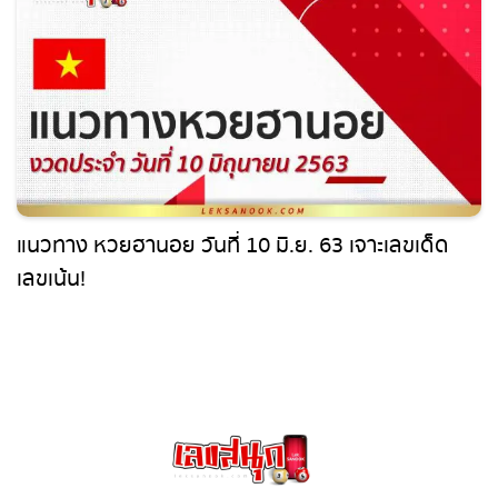
แนวทาง หวยฮานอย วันที่ 10 มิ.ย. 63 เจาะเลขเด็ด
เลขเน้น!