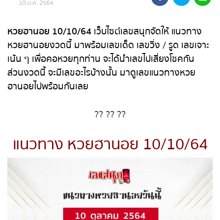
ถ่ายทอดสดหวยรัฐบาล
หวยฮานอย 10/10/64
เว็บไซต์เลขสนุก
จัดให้ แนวทาง
หวยฮานอยงวดนี้ มาพร้อมเลขเด็ด เลขวิ่ง
/
รูด เลข
ถ่ายทอดสดหวยออมสิน
เจาะเน้น ๆ เพื่อคอหวยทุกท่าน จะได้นำเลขไปเสี่ยงโชค
กัน ส่วนงวดนี้ จะมีเลขอะไรบ้างนั้น มาดูเลขแนวทาง
ถ่ายทอดสดหวย ธกส.
หวยฮานอยไปพร้อมกันเลย
ถ่ายทอดสดหวยลาว
??
?? ??
ถ่ายทอดสดหวยลาว ซุปเปอร์
แนวทาง หวยฮานอย 10/10/64
ถ่ายทอดสดหวยฮานอย
ถ่ายทอดสดหวยฮานอยพิเศษ
ถ่ายทอดสดหวยมาเลย์