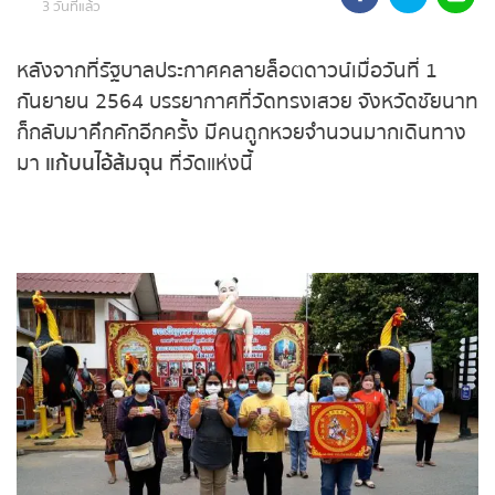
3 วันที่แล้ว
ถ่ายทอดสดหวยรัฐบาล
หลังจากที่รัฐบาลประกาศคลายล็อตดาวน์เมื่อวันที่ 1
ถ่ายทอดสดหวยออมสิน
กันยายน 2564 บรรยากาศที่วัดทรงเสวย จังหวัด
ชัยนาท ก็กลับมาคึกคักอีกครั้ง มีคนถูกหวยจำนวน
ถ่ายทอดสดหวย ธกส.
มากเดินทางมา
แก้บนไอ้ส้มฉุน
ที่วัดแห่งนี้
ถ่ายทอดสดหวยลาว
ถ่ายทอดสดหวยลาว ซุปเปอร์
ถ่ายทอดสดหวยฮานอย
ถ่ายทอดสดหวยฮานอยพิเศษ
ถ่ายทอดสดหวยมาเลย์