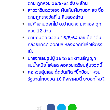
รักกันหวานชื่น เหมือนแรกรัก
พลิกชีวิตหนุ่มไร่อ้อย “ฝันเห็นบ้าน” ซื้อ
หวยตาม ถูกหวย 16/8/64 รับ 6 ล้าน
สาววารินดวงเฮง ฝันเห็นผีมาบอกเลข
ซื้อตามถูกรางวัลที่ 1 สิบสองล้าน
แม่ค้าขายดอกไม้ อ.บ้านฉาง มหาเฮง ถูก
หวย 12 ล้าน
ตามกันต่อ งวดนี้ 16/8/64 เลขเด็ด “ต้น
กล้วยแคระ” ออกปลี หลังงวดที่แล้วให้ตรง
เป๊ะ
มาแจกเลขธูปปู่ 16/8/64 ตามสัญญา
แม่น้ำหนึ่งไลฟ์สด คอหวยเตรียมลุ้นงวดนี้
คอหวยลุ้นเลขเด็ดวันเกิด “บิ๊กป้อม” หวย
รัฐบา
ลไทยงวด 16 สิงหาคมนี้ จะออก
ไหม?!