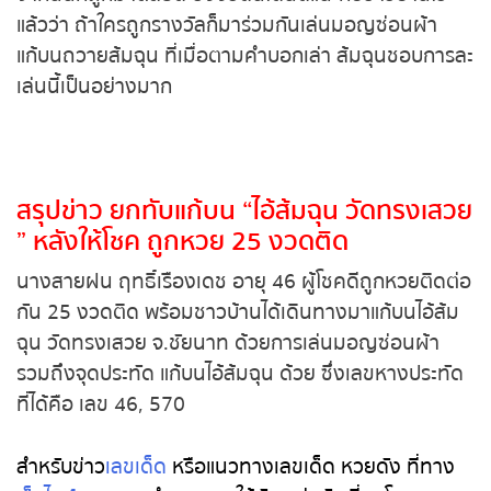
หวยหุ้นฮั่งเส็ง เช้า
บ้านไว้แล้วว่า ถ้าใครถูกรางวัลก็มาร่วมกันเล่นมอญ
ซ่อนผ้าแก้บนถวายส้มฉุน ที่เมื่อตามคำบอกเล่า ส้มฉุน
หวยหุ้นฮั่งเส็ง บ่าย
ชอบการละเล่นนี้เป็นอย่างมาก
หวยหุ้นจีน เช้า
หวยหุ้นจีน บ่าย
สรุปข่าว ยกทับแก้บน “ไอ้ส้มฉุน วัดทรง
หวยหุ้นไต้หวัน
เสวย ” หลังให้โชค ถูกหวย 25 งวดติด
นางสายฝน ฤทธิ์เรืองเดช อายุ 46 ผู้โชคดีถูกหวย
หวยหุ้นสิงคโปร์
ติดต่อกัน 25 งวดติด พร้อมชาวบ้านได้เดินทางมา
แก้บนไอ้ส้มฉุน วัดทรงเสวย จ.ชัยนาท ด้วยการเล่น
หวยหุ้นอิยิป
มอญซ่อนผ้า รวมถึงจุดประทัด แก้บนไอ้ส้มฉุน ด้วย ซึ่ง
เลขหางประทัดที่ได้คือ เลข 46, 570
หวยหุ้นเยอรมัน
สำหรับข่าว
เลขเด็ด
หรือแนวทางเลขเด็ด หวยดัง ที่ทาง
หวยหุ้นอังกฤษ