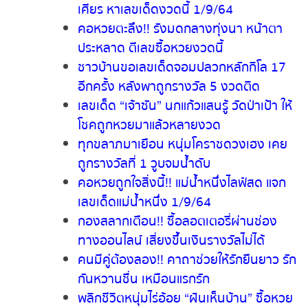
กระดาษแทนลอตเตอรี่ บอกชอบเลข 4
ส่อง “ต้นมะพร้าว” คล้ายรูปพญานาค 2
เศียร หาเลขเด็ดงวดนี้ 1/9/64
คอหวยตะลึง!! รังมดกลางทุ่งนา หน้าตา
ประหลาด ตีเลขซื้อหวยงวดนี้
ชาวบ้านขอเลขเด็ดจอมปลวกหลักกิโล 17
อีกครั้ง หลังพาถูกรางวัล 5 งวดติด
เลขเด็ด “เจ้าซัน” นกแก้วแสนรู้ วัดป่าเป้า
ให้โชคถูกหวยมาแล้วหลายงวด
ทุกขลาภมาเยือน หนุ่มโคราชดวงเฮง เคย
ถูกรางวัลที่ 1 วูบจมน้ำดับ
คอหวยถูกใจสิ่งนี้!! แม่น้ำหนึ่งไลฟ์สด แจก
เลขเด็ดแม่น้ำหนึ่ง 1/9/64
กองสลากเตือน!! ซื้อลอตเตอรี่ผ่านช่อง
ทางออนไลน์ เสี่ยงขึ้นเงินรางวัลไม่ได้
คนมีคู่ต้องลอง!! คาถาช่วยให้รักยืนยาว