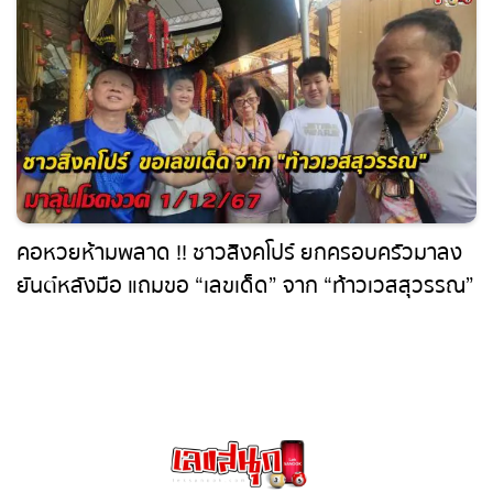
คอหวยห้ามพลาด !! ชาวสิงคโปร์ ยกครอบครัวมา
ลงยันต์หลังมือ แถมขอ “เลขเด็ด” จาก “ท้าวเวส
สุวรรณ” มาลุ้นโชคงวด 1/12/67