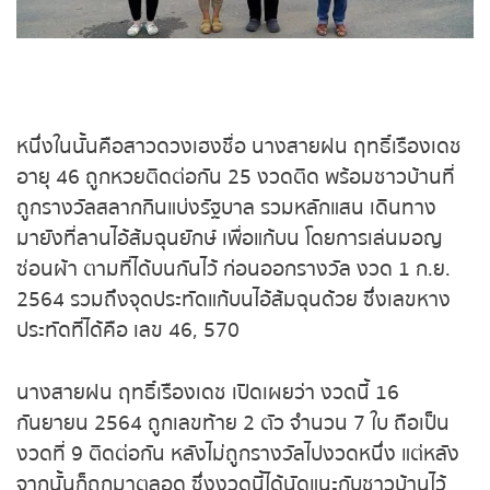
ถ่ายทอดสดหวยญีปุ่น
ถ่ายทอดสดหวยไต้หวัน
ถ่ายทอดสดหวยกัมพูชา
หนึ่งในนั้นคือสาวดวงเฮงชื่อ นางสายฝน ฤทธิ์เรือง
เดช อายุ 46 ถูกหวยติดต่อกัน 25 งวดติด พร้อมชาว
หวยหุ้นสด
บ้านที่ถูกรางวัลสลากกินแบ่งรัฐบาล รวมหลักแสน เดิน
ทางมายังที่ลานไอ้ส้มฉุนยักษ์ เพื่อแก้บน โดยการเล่น
หวยหุ้นไทย เย็น
มอญซ่อนผ้า ตามที่ได้บนกันไว้ ก่อนออกรางวัล งวด 1
ก.ย. 2564 รวมถึงจุดประทัดแก้บนไอ้ส้มฉุนด้วย ซึ่งเลข
หวยหุ้นเกาหลี
หางประทัดที่ได้คือ เลข 46, 570
หวยหุ้นนิเคอิ เช้า
นางสายฝน ฤทธิ์เรืองเดช เปิดเผยว่า งวดนี้ 16
กันยายน 2564 ถูกเลขท้าย 2 ตัว จำนวน 7 ใบ ถือเป็น
หวยหุ้นนิเคอิ บ่าย
งวดที่ 9 ติดต่อกัน หลังไม่ถูกรางวัลไปงวดหนึ่ง แต่
หลังจากนั้นก็ถูกมาตลอด ซึ่งงวดนี้ได้นัดแนะกับชาว