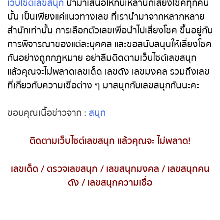
เว็บไซต์เลขสนุก
นำมาเสนอให้กับเหล่านักเสี่ยงโชคทุก
คนนั้น เป็นเพียงแค่แนวทางเลข ที่เรานำมาจากหลาก
หวยหุ้นรัสเซีย
หลายสำนักเท่านั้น การเลือกตัวเลขเพื่อนำไปเสี่ยงโชค
ขึ้นอยู่กับการพิจารณาของแต่ละบุคคล และขอสนับสนุน
หวยหุ้นอินเดีย
ให้เสี่ยงโชคกันอย่างถูกกฎหมาย อย่าลืมติดตาม
หวยหุ้นดาวโจนส์
เว็บไซต์เลขสนุก แล้วคุณจะไม่พลาดเลขเด็ด เลขดัง เลข
มงคล รวมถึงเลขที่เกี่ยวกับความเชื่อต่าง ๆ มาสนุกกับ
เลขสนุกกันนะคะ
ขอบคุณเนื้อข่าวจาก :
สนุก
ติดตามเว็บไซต์เลขสนุก แล้วคุณจะ ไม่พลาด
!
เลขเด็ด
/
ตรวจเลขสนุก
/
เลขสนุกมงคล
/
เลขสนุก
คนดัง
/
เลขสนุกความเชื่อ