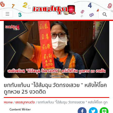
×
☰
หน้าหลัก
x ปิดโฆษณา
เลขเด็ด
ตรวจเลขสนุก
เลขสนุกมงคล
เลขสนุกคนดัง
ยกทับแก้บน “ไอ้ส้มฉุน วัดทรงเสวย ” หลังให้
โชค ถูกหวย 25 งวดติด
เลขสนุกความเชื่อ
Home
เลขสนุกคนดัง
ยกทับแก้บน "ไอ้ส้มฉุน วัดทรงเสวย " หลังให้โชค ถูก
หวยสด
หวย 25 งวดติด
Content Writer