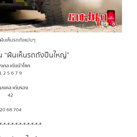
ันเห็นรถถังแม่นๆ
 “ฝันเห็นรถถังปืนใหญ่”
คล เด่นนำโชค
 2 5 6 7 9
งคล เด่นรอง
42
0 68 704
-*-*-*-*-*-*-*-*-*-*