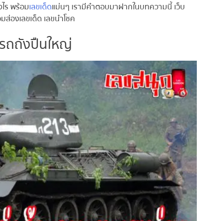
ไร พร้อม
เลขเด็ด
แม่นๆ เรามีคำตอบมาฝากในบทความนี้ เว็บ
่องเลขเด็ด เลขนำโชค
รถถังปืนใหญ่