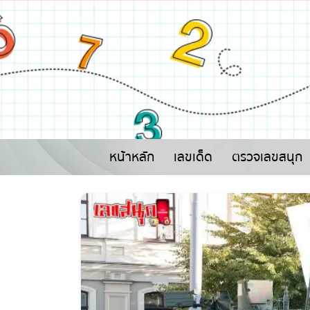
หน้าหลัก
เลขเด็ด
ตรวจเลขสนุก