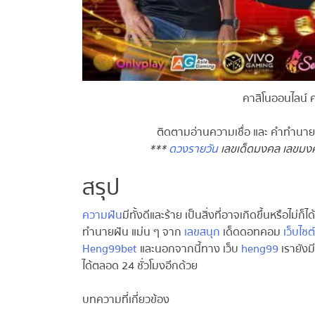
คาสิโนออนไลน์ คร
ติดตามอ่านความเชื่อ และ คำทำนายฝันแ
***
ดวงรายวัน
เลขเด็ดมงคล เลขมงคล
สรุป
ความฝัน
มีทั้งดีและร้าย เป็นสิ่งที่อาจเกิดขึ้นหรือไม่ก
ทำนายฝัน แม่น ๆ จาก
เลขสนุก
เด็ดดอทคอม
เว็บไซต์
Heng99bet
และนอกจากนี้ทาง เว็บ
heng99
เรายังมีโ
ได้ตลอด 24 ชั่วโมงอีกด้วย
บทความที่เกี่ยวข้อง