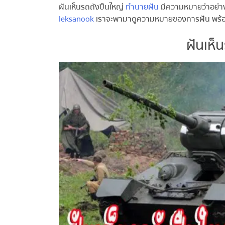
ฝันเห็นรถถังปืนใหญ่
ทำนายฝัน
มีความหมายว่าอย่าง
leksanook
เราจะพามาดูความหมายของการฝัน พร้อมส
ฝันเห็น