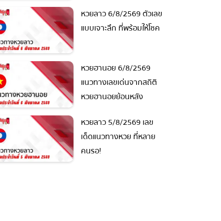
หวยลาว 6/8/2569 ตัวเลข
แบบเจาะลึก ที่พร้อมให้โชค
หวยฮานอย 6/8/2569
แนวทางเลขเด่นจากสถิติ
หวยฮานอยย้อนหลัง
หวยลาว 5/8/2569 เลข
เด็ดแนวทางหวย ที่หลาย
คนรอ!