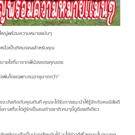
นใหญ่พร้อมความหมายแม่นๆ
หนือเป็นทิศมงคลสำหรับคุณ
่สบายใจที่มาจากพี่น้องของคุณเอง
หม่เพิ่มโดยเฉพาะคนอายุมากกว่า”
ะบังเกิดกับคุณทันที คุณจะได้รับการแนะนำให้รู้จักกับคนนิสัยดี
กาสที่จะได้คู่รักเป็นคนต่างชาติ คนๆนี้ดูดีเลยทีเดียว
องขัดแย้งจนถึงเป็นปากเสียงกันได้ จะได้ข่าวดีเรื่องงานในอนาคต