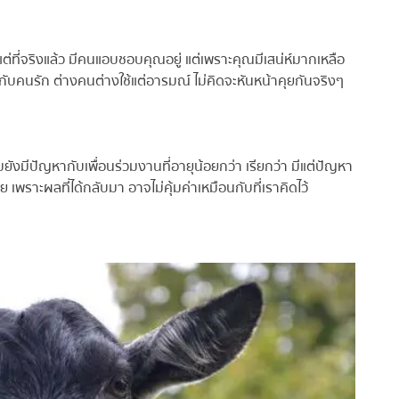
ต่ที่จริงแล้ว มีคนแอบชอบคุณอยู่ แต่เพราะคุณมีเสน่ห์มากเหลือ
งกับคนรัก ต่างคนต่างใช้แต่อารมณ์ ไม่คิดจะหันหน้าคุยกันจริงๆ
ีปัญหากับเพื่อนร่วมงานที่อายุน้อยกว่า เรียกว่า มีแต่ปัญหา
พราะผลที่ได้กลับมา อาจไม่คุ้มค่าเหมือนกับที่เราคิดไว้