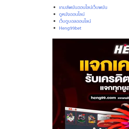
เกมส์พนันออนไลน์เว็บพนัน
ดูหนังออนไลน์
เว็บดูบอลออนไลน์
Heng99bet