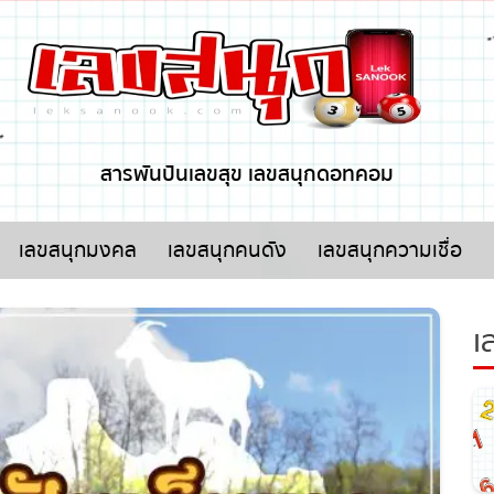
x ปิดโฆษณา
สารพันปันเลขสุข เลขสนุกดอทคอม
เลขสนุกมงคล
เลขสนุกคนดัง
เลขสนุกความเชื่อ
เล