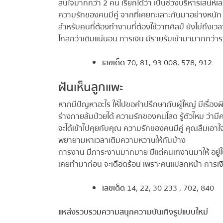
สนใจมากกว่า 2 คน เรียกได้ว่า เป็นช่วงบริหารเสน่ห์เลยก
ความรักของคนมีคู่ จากที่เคยทะเลาะกันมาอย่างหนัก 
สำหรับคนที่ต้องทำงานที่ต้องใช้วาทศิลป์ ยังไม่ถึงเวล
ไกลกว่าเดิมแน่นอน การเงิน มีรายรับเข้ามามากกว่ารายจ
เลขเด็ด
70, 81, 93 008, 578, 912
ฝันเห็นลูกแพะ
หากมีปัญหาอะไร ให้ไปขอคำปรึกษากับผู้ใหญ่ มีเรื่องผิ
ร่างกายล้มป่วยได้ ความรักของคนโสด รู้ตัวไหม ว่ามี
จะได้เข้าไปคุยกับคุณ ความรักของคนมีคู่ คุณลืมเอาใจ
พยายามหาเวลาเติมความหวานให้กันบ้าง
การงาน มีภาระงานมากมาย มีแต่คนเทงานมาให้ อยู่ในส
เคยทำมาก่อน จะเดือดร้อน เพราะคนแปลกหน้า การเงิน หลั
เลขเด็ด
14, 22, 30 233 , 702, 840
แหล่งรวบรวมความสนุกความบันเทิงรูปแบบใหม่