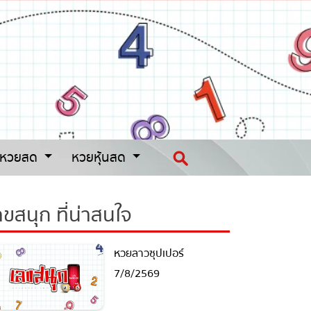
หวยสด
หวยหุ้นสด
ขสนุก ที่น่าสนใจ
หวยลาวซุปเปอร์
7/8/2569