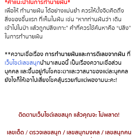
หวยหุ้นฮั่งเส็ง เช้า
*คำแนะนำในการทำนายฝัน*
เพื่อให้ ทำนายฝัน ได้อย่างแม่นยำ ควรให้ตั้งจิตคิดถึง
หวยหุ้นฮั่งเส็ง บ่าย
สิ่งของชิ้นแรก ที่เห็นในฝัน เช่น “หากท่านฝันว่า เดิน
เข้าไปในป่า แล้วถูกปลิงเกาะ” คำที่ควรใช้ค้นหาคือ
หวยหุ้นจีน เช้า
“ปลิง” ในการทำนายฝัน
หวยหุ้นจีน บ่าย
**ความเชื่อเรื่อง
การ
ทำนายฝันและการตีเลขจากฝัน
ที่
เว็บไซต์เลขสนุก
นำมาเสนอนี้ เป็นเรื่องความเชื่อส่วน
หวยหุ้นไต้หวัน
บุคคล และขึ้นอยู่กับโชคชะตาและวาสนาของแต่ละบุคคล
ยังไงก็ให้เอาไปเสี่ยงโชคลุ้นรวยกันแต่พองามนะคะ!
หวยหุ้นสิงคโปร์
หวยหุ้นอิยิป
หวยหุ้นเยอรมัน
ติดตามเว็บไซต์เลขสนุก
แล้วคุณจะ
ไม่พลาด
!
หวยหุ้นอังกฤษ
เลขเด็ด
/
ตรวจเลขสนุก
/
เลขสนุกมงคล
/
เลขสนุก