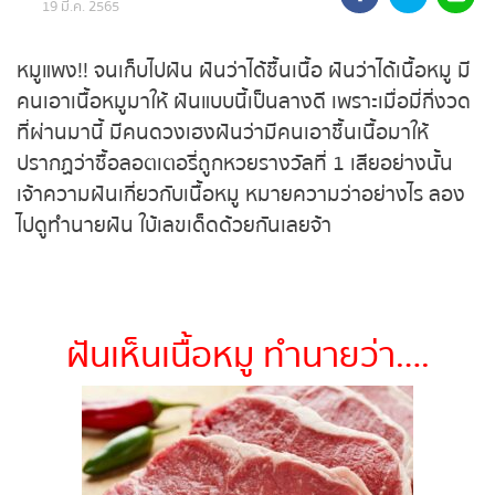
19 มี.ค. 2565
ถ่ายทอดสดหวยรัฐบาล
หมูแพง!! จนเก็บไปฝัน ฝันว่าได้ชื้นเนื้อ ฝันว่าได้เนื้อหมู
ถ่ายทอดสดหวยออมสิน
มีคนเอาเนื้อหมูมาให้ ฝันแบบนี้เป็นลางดี เพราะเมื่อมี่กี่
งวดที่ผ่านมานี้ มีคนดวงเฮงฝันว่ามีคนเอาชื้นเนื้อมา
ถ่ายทอดสดหวย ธกส.
ให้ ปรากฏว่าซื้อลอตเตอรี่ถูกหวยรางวัลที่ 1 เสียอย่าง
นั้น เจ้าความฝันเกี่ยวกับเนื้อหมู หมายความว่าอย่างไร
ถ่ายทอดสดหวยลาว
ลองไปดูทำนายฝัน ใบ้เลขเด็ดด้วยกันเลยจ้า
ถ่ายทอดสดหวยลาว ซุปเปอร์
ถ่ายทอดสดหวยฮานอย
ฝันเห็นเนื้อหมู ทำนายว่า….
ถ่ายทอดสดหวยฮานอยพิเศษ
ถ่ายทอดสดหวยมาเลย์