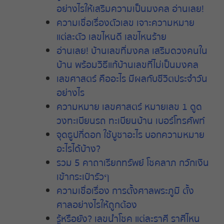
อย่างไรให้เสริมความเป็นมงคล
อ่านเลย
!
ความเชื่อเรื่องตัวเลข
เจาะความหมาย
แต่ละตัว
เลขไหนดี
เลขไหนร้าย
อ่านเลย
!
บ้านเลขที่มงคล
เสริมดวงคนใน
บ้าน
พร้อมวิธีแก้บ้านเลขที่ไม่เป็นมงคล
เลขศาสตร์
คืออะไร
มีผลกับชีวิตประจำวัน
อย่างไร
ความหมาย
เลขศาสตร์
หมายเลข
1
ดูด
วงทะเบียนรถ
ทะเบียนบ้าน
เบอร์โทรศัพท์
จุดธูปกี่ดอก
ใช้บูชาอะไร
บอกความหมาย
อะไรได้บ้าง
?
รวม
5
คาถาเรียกทรัพย์
โชคลาภ
กวักเงิน
เข้ากระเป๋ารัวๆ
ความเชื่อเรื่อง
การตั้งศาลพระภูมิ
ตั้ง
ศาลอย่างไรให้ถูกต้อง
รู้หรือยัง
?
เลขนำโชค
แต่ละราศี
ราศีไหน