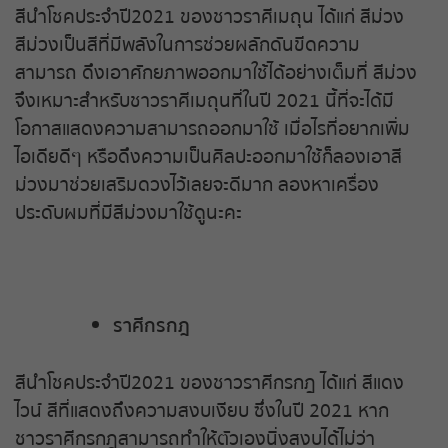
สีนําโชคประจําปี2021 ของชาวราศีเมถุน ได้แก่ สีม่วง
หวยหุ้นรัสเซีย
สีม่วงเป็นสีที่มีพลังในการช่วยผลักดันขีดความ
สามารถ ดึงเอาศักยภาพออกมาใช้ได้อย่างเต็มที่ สีม่วง
หวยหุ้นอินเดีย
จึงเหมาะสำหรับชาวราศีเมถุนที่ในปี 2021 นี้ที่จะได้มี
โอกาสแสดงความสามารถออกมาใช้ เมื่อไรที่อยากเพิ่ม
หวยหุ้นดาวโจนส์
ไอเดียดีๆ หรือดึงความเป็นศิลปะออกมาใช้ก็ลองเอาสี
ม่วงมาช่วยเสริมดวงไว้เลยจะดีมาก ลองหาเครื่อง
ประดับผมที่มีสีม่วงมาใช้ดูนะคะ
ราศีกรกฎ
สีนําโชคประจําปี2021 ของชาวราศีกรกฎ ได้แก่ สีแดง
ไวน์ สีที่แสดงถึงความสงบเงียบ ซึ่งในปี 2021 หาก
ชาวราศีกรกฎสามารถทำให้ตัวเองนิ่งสงบได้ไม่ว่า