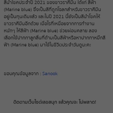
สีนําโชคประจําปี 2021 ของชาวราศีมีน ได้แก่ สีฟ้า
(Marine blue) ซึ่งเป็นสีที่ถูกโฉลกสำหรับชาวราศีมีน
อยู่เป็นทุนเดิมแล้ว และในปี 2021 นี้ยังเป็นสีนำโชคให้
ชาวราศีมีนอีกด้วย เมื่อไรที่เหนื่อยจากการทำงาน
หนักๆ ให้สีฟ้า (Marine blue) ช่วยผ่อนคลาย ลอง
เลือกใช้ปากกาลูกลื่นที่ด้ามเป็นสีฟ้าหรือหาปากกาหมึกสี
ฟ้า (Marine blue) มาใช้ในชีวิตประจำวันดูนะคะ
ขอบคุณข้อมูลจาก :
Sanook
ติดตามเว็บไซต์เลขสนุก
แล้วคุณจะ
ไม่พลาด
!