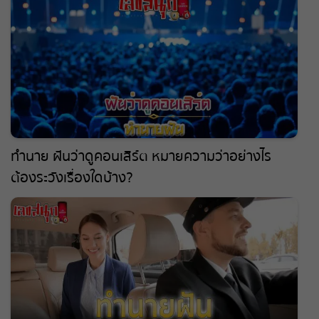
ทำนาย ฝันว่าดูคอนเสิร์ต หมายความว่าอย่างไร
ต้องระวังเรื่องใดบ้าง?