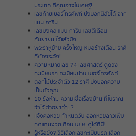
ประเทศ ที่คุณอาจไม่เคยรู้!
เลขท้ายเบอร์โทรศัพท์ บ่งบอกนิสัยได้ จาก
แมน การิน
เลขมงคล
แมน
การิน
เลขดีเดือน
กันยายน
ใช้แล้วปัง
พระราหูย้าย
ครั้งใหญ่
หมอช้างเตือน
ราศี
ที่ต้องระวัง
!
ความหมายเลข
74
เลขศาสตร์
ดูดวง
ทะเบียนรถ
ทะเบียนบ้าน
เบอร์โทรศัพท์
ดอกไม้ประจำตัว
12
ราศี
บ่งบอกความ
เป็นตัวคุณ
10
ข้อห้าม
ความเชื่อเรื่องบ้าน
ที่โบราณ
ว่าไว้
ว่าอย่าทำ
..?
แจ้งคอหวย
กำหนดวัน
ออกหวยลาวเพิ่ม
ทดแทนงวดเดือน
เม
.
ย
.
ดูได้ที่นี่
!
รู้หรือยัง
?
วิธีเลือกเลขทะเบียนรถ
เลือก