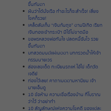
ขึ้นทันตา
ฝันว่าได้นั่งเรือ ทำอะไรก็จะสำเร็จ! เสี่ยง
โชคก็รวย!
เคล็ดลับเก็บ “เงินก้นถุง” ตามปีเกิด เรียก
เงินทองเข้ากระเป๋า มีใช้ไม่ขาดมือ
ขอพรหลวงพ่อทันใจ ปลดหนี้ฉับไว รวย
ขึ้นทันตา
บทสวดมนต์แผ่เมตตา บทกรวดน้ำให้เจ้า
กรรมนายเวร
ส่องเลขเด็ด ทะเบียนรถแห่ ไอ้ไข่ เด็กวัด
เจดีย์
ท่องไว้เลย! คาถาเมตตามหานิยม เจ้า
นายเอ็นดู
10 ข้อห้าม ความเชื่อเรื่องบ้าน ที่โบราณ
ว่าไว้ ว่าอย่าทำ
10 สัญลักษณ์แห่งความโชคดี ของแต่ละ