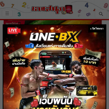
×
☰
หน้าหลัก
x ปิดโฆษณา
เลขเด็ด
ตรวจเลขสนุก
เลขสนุกมงคล
เลขสนุกคนดัง
สีนําโชคประจําปี2021 ของแต่ละราศี ตามแบบ
ฉบับคำทำนายญี่ปุ่น
เลขสนุกความเชื่อ
Home
เลขสนุกความเชื่อ
สีนําโชคประจําปี2021 ของแต่ละราศี ตามแบบฉบับ
หวยสด
คำทำนายญี่ปุ่น
Content Writer