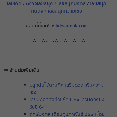
เลขเด็ด
/
ตรวจเลขสนุก
/
เลขสนุกมงคล
/
เลขสนุก
คนดัง
/
เลขสนุกความเชื่อ
คลิกที่นี่เลย
!! »
leksanook.com
∴ ∴ ∴ ∴ ∴ ∴ ∴ ∴
∴
∴ ∴ ∴ ∴
⇒
อ่านต่อเพิ่มเติม
ปลูกต้นไม้ตามทิศ
เสริมดวง
เพิ่มความ
เฮง
เลขมงคลลงท้ายชื่อ Line เสริมดวงปัง
รับปี 64
ฤกษ์มงคล เดือนกุมภาพันธ์ 2564 โดย