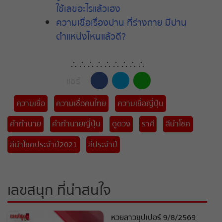
ใช้เลขอะไรแล้วเฮง
ความเชื่อเรื่องปาน
ที่ร่างกาย
มีปาน
ตำแหน่งไหนแล้วดี
?
∴ ∴ ∴ ∴ ∴ ∴ ∴ ∴ ∴
แชร์
ความเชื่อ
ความเชื่อคนไทย
ความเชื่อญี่ปุ่น
คำทำนาย
คำทำนายญี่ปุ่น
ดูดวง
ราศี
สีนำโชค
สีนำโชคประจำปี2021
สีประจำปี
เลขสนุก ที่น่าสนใจ
หวยลาวซุปเปอร์ 9/8/2569