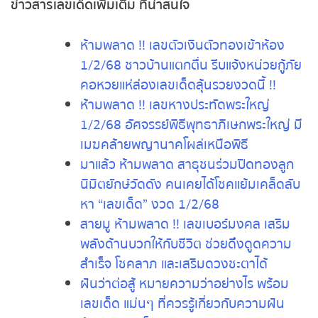
ข่าวสารเลขเด็ดเพิ่มเติม ที่น่าสนใจ
ห้ามพลาด !! เลขตัวเงินตัวทองเข้าห้อง
1/2/68 ชาวบ้านแตกตื่น รีบแจ้งหน่วย
กู้ภัย คอหวยแห่ส่องเลขเด็ดลุ้นรวยงวดนี้
!!
ห้ามพลาด !! เลขหางประทัดพระใหญ่
1/2/68 อัศจรรย์พิธีพุทธาภิเษกพระใหญ่
มีเมฆคล้ายพญานาคโผล่เหนือพิธี
มาแล้ว ห้ามพลาด สาธุชนร่วมปิดทองลูก
นิมิตยักษ์วัดดัง คนเคยได้โชคแย้มเคล็ด
ลับหา “เลขเด็ด” งวด 1/2/68
สายมู ห้ามพลาด !! เลขเบอร์มงคล เสริม
พลังด้านบวกให้กับชีวิต ช่วยดึงดูดความ
สำเร็จ โชคลาภ และเสริมดวงชะตาได้
ฝันว่าต่อสู้ หมายความว่าอย่างไร พร้อม