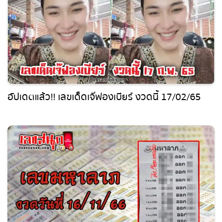
อัปเดตแล้ว!! เลขเด็ดเจ๊ฟองเบียร์ งวดนี้ 17/02/65