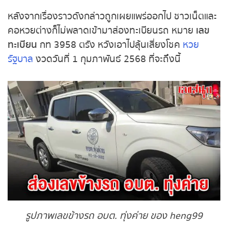
หวยหุ้นฮั่งเส็ง เช้า
หลังจากเรื่องราวดังกล่าวถูกเผยแพร่ออกไป ชาวเน็ต
หวยหุ้นฮั่งเส็ง บ่าย
และคอหวยต่างก็ไม่พลาดเข้ามาส่องทะเบียนรถ หมาย
เลขทะเบียน
กท 3958 ตรัง หวังเอาไปลุ้นเสี่ยงโชค
หวย
หวยหุ้นจีน เช้า
รัฐบาล
งวดวันที่ 1 กุมภาพันธ์ 2568 ที่จะถึงนี้
หวยหุ้นจีน บ่าย
หวยหุ้นไต้หวัน
หวยหุ้นสิงคโปร์
หวยหุ้นอิยิป
หวยหุ้นเยอรมัน
รูปภาพเลขข้างรถ อบต. ทุ่งค่าย ของ heng99
หวยหุ้นอังกฤษ