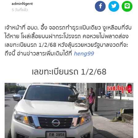
กระสอบ โผล่เลื้อยบนฝากระโปรง คอหวยไม่พลาด
adminNgent
ถ่ายทอดสดหวยรัฐบาล
ส่องเลขเด็ดลุ้นรวยงวด 1 ก.พ. 68
5 วันที่แล้ว
ถ่ายทอดสดหวยออมสิน
เจ้าหน้าที่ อบต. อึ้ง จอดรถทำธุระแป๊บเดียว งูเหลือมที่
จับได้หาย โผล่เลื้อยบนฝากระโปรงรถ คอหวยไม่พลาด
ถ่ายทอดสดหวย ธกส.
ส่อง เลขทะเบียนรถ 1/2/68 หวังลุ้นรวยหวยรัฐบาล
งวดที่จะถึงนี้ อ่านข่าวสารเพิ่มเติมได้ที่
heng99
ถ่ายทอดสดหวยลาว
เลขทะเบียนรถ 1/2/68
ถ่ายทอดสดหวยลาว ซุปเปอร์
ถ่ายทอดสดหวยฮานอย
ถ่ายทอดสดหวยฮานอยพิเศษ
ถ่ายทอดสดหวยมาเลย์