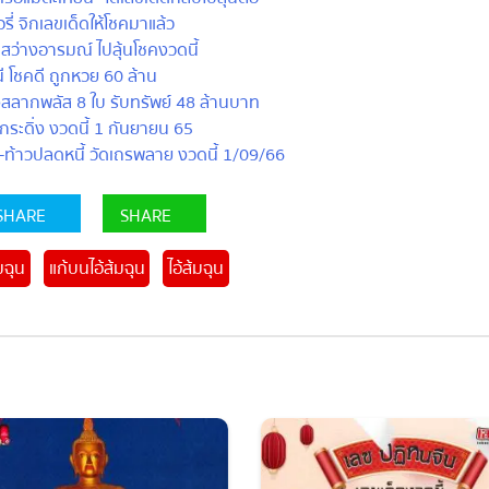
่ จิกเลขเด็ดให้โชคมาแล้ว
ว่างอารมณ์ ไปลุ้นโชคงวดนี้
โชคดี ถูกหวย 60 ล้าน
สลากพลัส 8 ใบ รับทรัพย์ 48 ล้านบาท
ระดิ่ง งวดนี้ 1 กันยายน 65
้าวปลดหนี้ วัดเถรพลาย งวดนี้ 1/09/66
HARE
SHARE
ฉุน
แก้บนไอ้ส้มฉุน
ไอ้ส้มฉุน