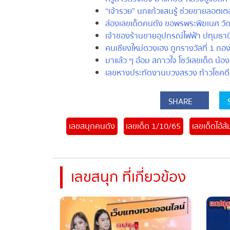
“เจ้ารวย” นกแก้วแสนรู้ ช่วยขายลอตเตอรี
ส่องเลขเด็ดคนดัง ขอพรพระพิฆเนศ วัดส
เจ้าของร้านขายอุปกรณ์ไฟฟ้า ปทุมธานี 
คนเชียงใหม่ดวงเฮง ถูกรางวัลที่ 1 กอง
มาแล้ว ๆ อ๋อม สกาวใจ โชว์เลขเด็ด น้องก
เลขหางประทัดงานบวงสรวง ท้าวโชคดี-ท
SHARE
S
เลขสนุกคนดัง
เลขเด็ด 1/10/65
เลขเด็ดไอ้ส้ม
เลขสนุก ที่เกี่ยวข้อง