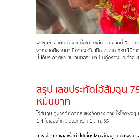
พ่อขุนช้าง เผยว่า งวดนี้ก็ได้เลขอีก เป็นงวดที่ 5 ติดต่
จากงวดที่ผ่านมา ซื้อทองได้มาอีก 2 บาท ตอนนี้มีทองแล
นี้ ได้ประกาศหา “แม่วันทอง” มาเป็นคู่ครอง และว่าจะ
สรุป เลขประทัดไอ้ส้มฉุน 7
หมื่นบาท
ไอ้ส้มฉุน กุมารศักดิ์สิทธิ์ แห่งวัดทรงเสวย ให้โชคพ่อข
1 4 ไปเสี่ยงโชคต่องวดหน้า 1 ต.ค. 65
การเลือกตัวเลขเพื่อนำไปเสี่ยงโชค ขึ้นอยู่กับการพิจ