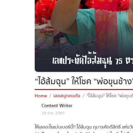
“ไอ้ส้มฉุน” ให้โชค “พ่อขุนช้า
Home
เลขสนุกคนดัง
"ไอ้ส้มฉุน" ให้โชค "พ่อขุน
Content Writer
19 ก.ย. 2565
ให้เลขอะไรแม่นเบอร์นี้!! ไอ้ส้มฉุน กุมารศักดิ์สิทธิ์ แ