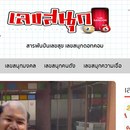
x ปิดโฆษณา
สารพันปันเลขสุข เลขสนุกดอทคอม
เลขสนุกมงคล
เลขสนุกคนดัง
เลขสนุกความเชื่อ
เล