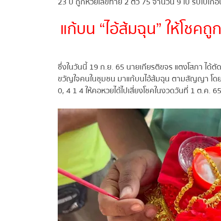
23 ปี ถูกหวย้เลขท้าย 2 ตัว 75 จำนวน 9 ใบ รับไปเกือบ
แก้บน “ไอ้ส้มฉุน” ให้โชคถ
ซึ่งในวันนี้ 19 ก.ย. 65 นายเกียรติขจร แตงโสภา ได้
ขวัญใจคนในชุมชน มาแก้บนไอ้ส้มฉุน ตามสัญญา โดยเล
0, 4 1 4 ให้คอหวยได้ไปเสี่ยงโชคในงวดวันที่ 1 ต.ค. 65 น