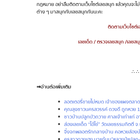
กฎหมาย อย่าลืมติดตามเว็บไซต์เลขสนุก แล้วคุณจะไม่พ
ต่าง ๆ มาสนุกกับเลขสนุกกันนะคะ
ติดตามเว็บไซต์เ
เลขเด็ด
/
ตรวจเลขสนุก
/
เลขสนุ
∴ ∴ 
⇒
อ่านต่อเพิ่มเติม
ลอตเตอรี่ขายไม่หมด เจ้าของแผงตลาดส
คุณลุงชาวนครสวรรค์ ดวงดี ถูกหวย 1
ชาวบ้านปลูกบัวถวาย ศาลเจ้าเก่าแก่ อา
ส่องเลขเด็ด “ไอ้ไข่” วัดเลขธรรมกิตติ์
จิ้งจกพลอตรักกลางบ้าน คอหวยส่องบ้านเล
ครูสาวดวงเฮง มาแก้บน”หลวงปู่แปลก-เรือ