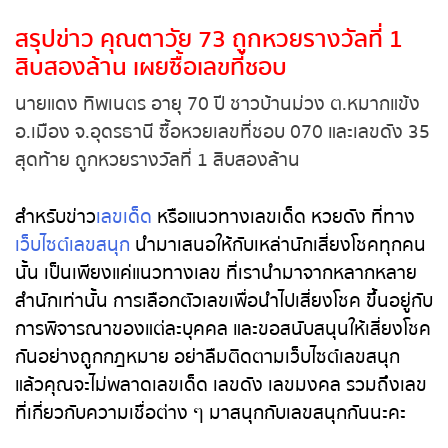
หวยหุ้นฮั่งเส็ง เช้า
สรุปข่าว คุณตาวัย 73 ถูกหวยรางวัลที่ 1
หวยหุ้นฮั่งเส็ง บ่าย
สิบสองล้าน เผยซื้อเลขที่ชอบ
นายแดง ทิพเนตร อายุ 70 ปี ชาวบ้านม่วง ต.หมาก
หวยหุ้นจีน เช้า
แข้ง อ.เมือง จ.อุดรธานี ซื้อหวยเลขที่ชอบ 070 และเลข
ดัง 35 สุดท้าย ถูกหวยรางวัลที่ 1 สิบสองล้าน
หวยหุ้นจีน บ่าย
หวยหุ้นไต้หวัน
สำหรับข่าว
เลขเด็ด
หรือแนวทางเลขเด็ด หวยดัง ที่ทาง
เว็บไซต์เลขสนุก
นำมาเสนอให้กับเหล่านักเสี่ยงโชคทุก
หวยหุ้นสิงคโปร์
คนนั้น เป็นเพียงแค่แนวทางเลข ที่เรานำมาจากหลาก
หลายสำนักเท่านั้น การเลือกตัวเลขเพื่อนำไปเสี่ยงโชค
หวยหุ้นอิยิป
ขึ้นอยู่กับการพิจารณาของแต่ละบุคคล และขอสนับสนุน
ให้เสี่ยงโชคกันอย่างถูกกฎหมาย อย่าลืมติดตาม
หวยหุ้นเยอรมัน
เว็บไซต์เลขสนุก แล้วคุณจะไม่พลาดเลขเด็ด เลขดัง เลข
มงคล รวมถึงเลขที่เกี่ยวกับความเชื่อต่าง ๆ มาสนุกกับ
หวยหุ้นอังกฤษ
เลขสนุกกันนะคะ