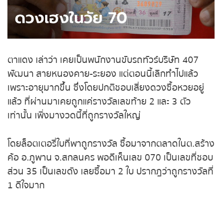
ถ่ายทอดสดหวยญีปุ่น
ถ่ายทอดสดหวยไต้หวัน
ตาแดง เล่าว่า เคยเป็นพนักงานขับรถทัวร์บริษัท 407
ถ่ายทอดสดหวยกัมพูชา
พัฒนา สายหนองคาย-ระยอง แต่ตอนนี้เลิกทำไปแล้ว
หวยหุ้นสด
เพราะอายุมากขึ้น ซึ่งโดยปกติชอบเสี่ยงดวงซื้อหวยอยู่
แล้ว ที่ผ่านมาเคยถูกแค่รางวัลเลขท้าย 2 และ 3 ตัว
หวยหุ้นไทย เย็น
เท่านั้น เพิ่งมางวดนี้ที่ถูกรางวัลใหญ่
หวยหุ้นเกาหลี
โดยล็อตเตอรี่ใบที่พาถูกรางวัล ซื้อมาจากตลาด
ในต.สร้างค้อ อ.ภูพาน จ.สกลนคร พอดีเห็นเลข 070
หวยหุ้นนิเคอิ เช้า
เป็นเลขที่ชอบ ส่วน 35 เป็นเลขดัง เลยซื้อมา 2 ใบ
ปรากฎว่าถูกรางวัลที่ 1 ดีใจมาก
หวยหุ้นนิเคอิ บ่าย