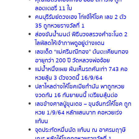
คุณแม่ดวงเฮงแห่งปี อ๋อม สกาวใจ ถูก
ลอตเตอรี่ 11 ใบ
คนบุรีรัมย์ดวงเฮง ไก่แจ้ให้โชค เลข 2 ตัว
35 ถูกหวยรางวัลที่ 1
ส่องขันน้ำมนต์ พิธีบวงสรวงคำชะโนด 2
ไลฟ์สดให้เจ้าภาพดูอยู่ต่างแดน
เลขเด็ด “แม่ศรีมณีทอง” ต้นตะเคียนทอง
อายุกว่า 200 ปี วัดหลวงพ่อจ้อย
แม่น้ำหนึ่งเผย ฝันเห็นรถคันเก่า 743 คอ
หวยลุ้น 3 ตัวงวดนี้ 16/9/64
ปลาไหลด่างให้โชคเมียกำนัน พาถูกหวย
งวดกัน 16 กันยายนนี้ เตรียมลุ้นต่อ
เลขข้างศาลปู่ขุนเดช – ขุนจันทร์ให้โชค
ถูกหวย 1/9/64 หลักแสนบาท คอหวยเร่ง
แก้บน