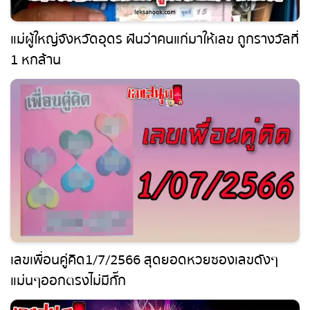
แม่ผู้ใหญ่จังหวัดอุดร ฝันว่าคนแก่มาให้เลข ถูก
รางวัลที่ 1 หกล้าน
เลขเพื่อนคู่คิด1/7/2566 สุดยอดหวยซองเลขดังๆ
แม่นๆออกตรงไม่มีกั๊ก