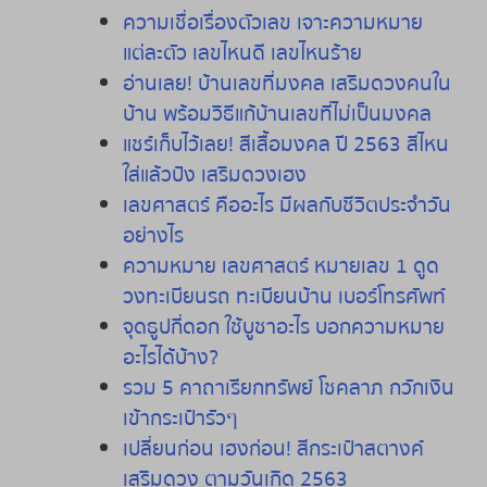
ความเชื่อเรื่องตัวเลข
เจาะความหมาย
แต่ละตัว
เลขไหนดี
เลขไหนร้าย
อ่านเลย
!
บ้านเลขที่มงคล
เสริมดวงคนใน
บ้าน
พร้อมวิธีแก้บ้านเลขที่ไม่เป็นมงคล
แชร์เก็บไว้เลย
!
สีเสื้อมงคล
ปี
2563
สีไหน
ใส่แล้วปัง
เสริมดวงเฮง
เลขศาสตร์
คืออะไร
มีผลกับชีวิตประจำวัน
อย่างไร
ความหมาย
เลขศาสตร์
หมายเลข
1
ดูด
วงทะเบียนรถ
ทะเบียนบ้าน
เบอร์โทรศัพท์
จุดธูปกี่ดอก
ใช้บูชาอะไร
บอกความหมาย
อะไรได้บ้าง
?
รวม
5
คาถาเรียกทรัพย์
โชคลาภ
กวักเงิน
เข้ากระเป๋ารัวๆ
เปลี่ยนก่อน
เฮงก่อน
!
สีกระเป๋าสตางค์
เสริมดวง
ตามวันเกิด
2563