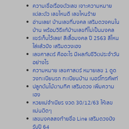
ความเชื่อเรื่องตัวเลข
เจาะความหมาย
แต่ละตัว
เลขไหนดี
เลขไหนร้าย
อ่านเลย
!
บ้านเลขที่มงคล
เสริมดวงคนใน
บ้าน
พร้อมวิธีแก้บ้านเลขที่ไม่เป็นมงคล
แชร์เก็บไว้เลย
!
สีเสื้อมงคล
ปี
2563
สีไหน
ใส่แล้วปัง
เสริมดวงเฮง
เลขศาสตร์
คืออะไร
มีผลกับชีวิตประจำวัน
อย่างไร
ความหมาย
เลขศาสตร์
หมายเลข
1
ดูด
วงทะเบียนรถ
ทะเบียนบ้าน
เบอร์โทรศัพท์
ปลูกต้นไม้ตามทิศ
เสริมดวง
เพิ่มความ
เฮง
หวยแม่จำเนียร งวด 30/12/63 ให้เลข
แม่นติดๆ
เลขมงคลลงท้ายชื่อ Line เสริมดวงปัง
รับปี 64