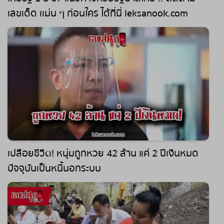
เลขเด็ด เเม่น ๆ ก่อนใคร ได้ที่นี่ leksanook.com
เปลือยชีวิต! หนุ่มถูกหวย 42 ล้าน แค่ 2 ปีเงินหมด
ปัจจุบันเป็นหนี้นอกระบบ