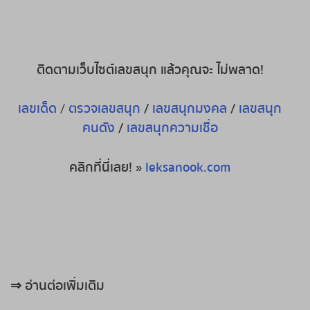
หวยหุ้นรัสเซีย
หวยหุ้นอินเดีย
ติดตามเว็บไซต์เลขสนุก
แล้วคุณจะ
ไม่พลาด
!
หวยหุ้นดาวโจนส์
เลขเด็ด
/
ตรวจเลขสนุก
/
เลขสนุกมงคล
/
เลขสนุก
คนดัง
/
เลขสนุกความเชื่อ
คลิกที่นี่เลย
! »
leksanook.com
⇒
อ่านต่อเพิ่มเติม