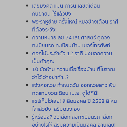
เลขมงคล
แมน
การิน
เลขดีเดือน
กันยายน
ใช้แล้วปัง
พระราหูย้าย
ครั้งใหญ่
หมอช้างเตือน
ราศี
ที่ต้องระวัง
!
ความหมายเลข
74
เลขศาสตร์
ดูดวง
ทะเบียนรถ
ทะเบียนบ้าน
เบอร์โทรศัพท์
ดอกไม้ประจำตัว
12
ราศี
บ่งบอกความ
เป็นตัวคุณ
10
ข้อห้าม
ความเชื่อเรื่องบ้าน
ที่โบราณ
ว่าไว้
ว่าอย่าทำ
..?
แจ้งคอหวย
กำหนดวัน
ออกหวยลาวเพิ่ม
ทดแทนงวดเดือน
เม
.
ย
.
ดูได้ที่นี่
!
แชร์เก็บไว้เลย
!
สีเสื้อมงคล
ปี
2563
สีไหน
ใส่แล้วปัง
เสริมดวงเฮง
รู้หรือยัง
?
วิธีเลือกเลขทะเบียนรถ
เลือก
อย่างไรให้เสริมความเป็นมงคล
อ่านเลย
!