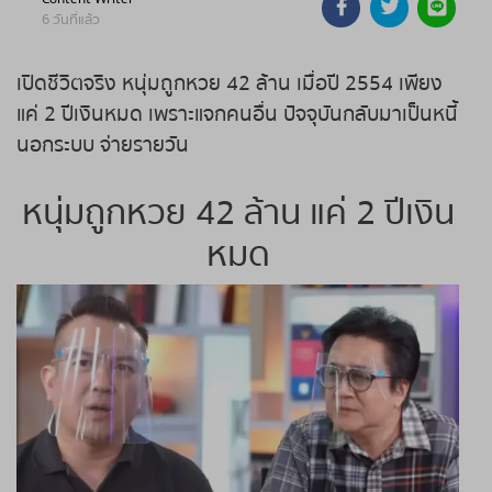
6 วันที่แล้ว
ถ่ายทอดสดหวยรัฐบาล
เปิดชีวิตจริง หนุ่มถูกหวย 42 ล้าน เมื่อปี 2554 เพียง
ถ่ายทอดสดหวยออมสิน
แค่ 2 ปีเงินหมด เพราะแจกคนอื่น ปัจจุบันกลับมาเป็นหนี้
นอกระบบ จ่ายรายวัน
ถ่ายทอดสดหวย ธกส.
หนุ่มถูกหวย 42 ล้าน แค่ 2 ปีเงิน
ถ่ายทอดสดหวยลาว
หมด
ถ่ายทอดสดหวยลาว ซุปเปอร์
ถ่ายทอดสดหวยฮานอย
ถ่ายทอดสดหวยฮานอยพิเศษ
ถ่ายทอดสดหวยมาเลย์