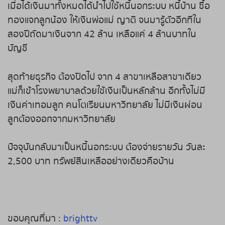
หวยหุ้นฮั่งเส็ง เช้า
เมื่อได้เงินมาทั้งหมดได้นำไปใช้หนี้นอกระบบ หนี้บ้าน ซื้อ
ทองแจกลูกน้อง ให้เงินพ่อแม่ ญาติ จนมารู้ตัวอีกทีใน
หวยหุ้นฮั่งเส็ง บ่าย
สองปีถัดมาเงินจาก 42 ล้าน เหลือแค่ 4 ล้านบาทใน
บัญชี
หวยหุ้นจีน เช้า
สุดท้ายธุรกิจ ต้องปิดไป จาก 4 สาขาเหลือสาขาเดียว
หวยหุ้นจีน บ่าย
แม่ก็เข้าโรงพยาบาลด้วยใช้เงินเป็นหลักล้าน อีกทั้งไม่มี
เงินค่าเทอมลูก คนโตเรียนมหาวิทยาลัย ไม่มีเงินผ่อน
หวยหุ้นไต้หวัน
ลูกต้องออกจากมหาวิทยาลัย
หวยหุ้นสิงคโปร์
ปัจจุบันกลับมาเป็นหนี้นอกระบบ ต้องจ่ายรายวัน วันละ
2,500 บาท ทรัพย์สินเหลืออย่างเดียวคือบ้าน
หวยหุ้นอิยิป
หวยหุ้นเยอรมัน
ขอบคุณที่มา :
brighttv
หวยหุ้นอังกฤษ