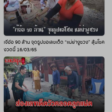
เจ๊อ๋อ 90 ล้าน จุดธูปขอเลขเด็ด “แม่ย่างูซวง” ลุ้นโชค
งวดนี้ 16/03/65