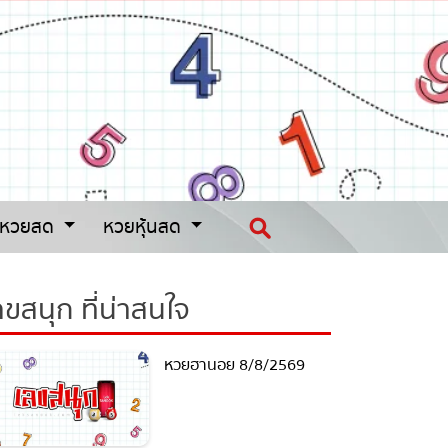
หวยสด
หวยหุ้นสด
ขสนุก ที่น่าสนใจ
หวยฮานอย 8/8/2569