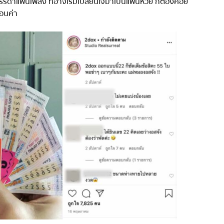
า บรรดาแฟนเพลง ที่อาจเริ่มเปลี่ยนใจมาเป็นแฟนหวย ก็ต้องคอย
นค่า