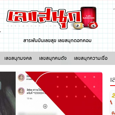
x ปิดโฆษณา
สารพันปันเลขสุข เลขสนุกดอทคอม
เลขสนุกมงคล
เลขสนุกคนดัง
เลขสนุกความเชื่อ
เล