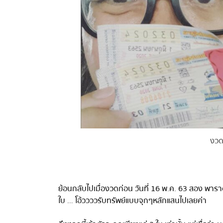
งวดวั
ย้อนกลับไปเมื่องวดก่อน วันที่
16
พ
.
ค
. 63
สอง พาราด็
ใบ
…
โอ้ววววรับทรัพย์แบบจุกๆหลักแสนไปเลยค่า