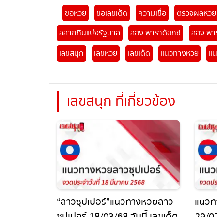
ขอหวย
ขอเลขเด็ด
ความเชื่อ
ตรวจผลหวย
สลากกินแบ่งรัฐบาล
สอง พาราด็อกซ์
สอง พารา
เลขสนุก
เลขหวย
เลขเด็ด
แนวทางหวย
แน
เลขสนุก ที่เกี่ยวข้อง
“ลาวซุปเปอร์”แนวทางหวยลาว
แนวทา
ซุปเปอร์ 18/03/68 วันนี้ เลขเด็ด
29/07