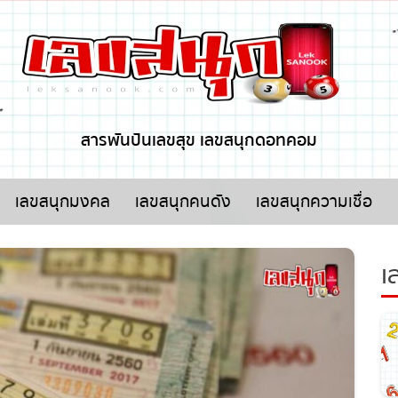
x ปิดโฆษณา
สารพันปันเลขสุข เลขสนุกดอทคอม
เลขสนุกมงคล
เลขสนุกคนดัง
เลขสนุกความเชื่อ
เล