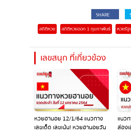
SHARE
S
สถิติหวย
สถิติหวยออก 1 กุมภาพันธ์
หวยรัฐบ
เลขสนุก ที่เกี่ยวข้อง
หวยฮานอย 12/1/64 แนวทาง
แนวทา
เลขเด็ด เลขเน้น! หวยฮานอยวัน
ส่องเลข