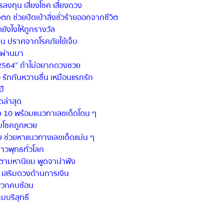
ทุน เสี่ยงโชค เสี่ยงดวง
่วยปัดเป่าสิ่งชั่วร้ายออกจากชีวิต
ยังไงให้ถูกรางวัล
ืน ปราศจากโรคภัยไข้เจ็บ
ผ่านมา
 2564” ถ้าไม่อยากดวงซวย
 รักกันหวานชื่น เหมือนแรกรัก
ี
ล่าสุด
 10 พร้อมแนวทาเลขเด็ดโดน ๆ
ับโชคถูกหวย
ลข ช่วยหาแนวทางเลขเด็ดแม่น ๆ
วพุทธทั่วโลก
ตามหานิยม พูดจาน่าฟัง
ล เสริมดวงด้านการเงิน
พวกคบซ้อน
ริสุทธิ์