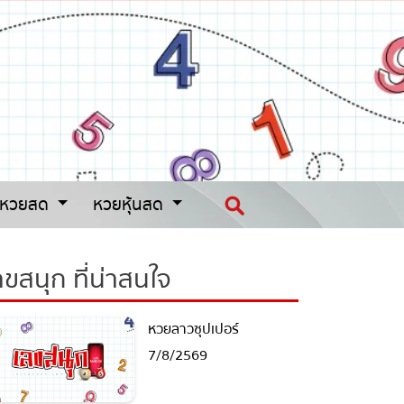
หวยสด
หวยหุ้นสด
ขสนุก ที่น่าสนใจ
หวยลาวซุปเปอร์
7/8/2569