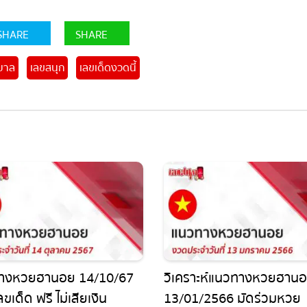
HARE
SHARE
าล
เลขสนุก
เลขเด็ดงวดนี้
งหวยฮานอย 14/10/67
วิเคราะห์แนวทางหวยฮานอ
เด็ด ฟรี ไม่เสียเงิน
13/01/2566 มัดร่วมหวย