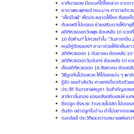
ราศีดวงเฮง มีเกณฑ์ได้โชคลาภ จากการลง
คาถาพระพุทธเจ้าชนะมาร คาถาแก้ดวงตก ช
“เห็ดมือผี” เห็ดประหลาดให้โชค ตีเลขเด็ด
ต้นเดหลี ไม้มงคล ช่วยเสริมดวงให้อายุย
สถิติหวยออกวันพุธ ย้อนหลัง 10 งวดที่
10 ข้อห้าม!! ไม่ควรทำใน “วันสารทจีน
คนมีคู่ต้องลอง!! คาถาช่วยให้รักยืนยาว
สถิติหวยออก 1 กันยายน ย้อนหลัง 10 ป
สถิติหวยออกวันจันทร์ ย้อนหลัง 10 งวด
เช็คสถิติหวยออก 16 สิงหาคม ย้อนหลัง
วิธีขูดต้นไม้ขอหวย ให้ได้เลขแม่น ๆ พาร
รู้จัก เลขกำลังวัน ศาสตร์เกี่ยวกับตัวเ
ประวัติ วันอาสาฬหบูชา วันสำคัญของชา
สาลิกาลิ้นทอง ของขลังเสริมเสน่ห์ เมต
ยิ่งปลูก ยิ่งรวย ว่านรวยไม่เลิก ไม้มงค
ต้นรัก อย่าปลูกในบ้าน ถ้าไม่อยากเจอ
ดอกลิลลี่ ประวัติและความหมายแห่งความบ