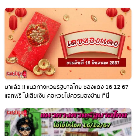
หวยหุ้นรัสเซีย
หวยหุ้นอินเดีย
หวยหุ้นดาวโจนส์
มาแล้ว !! แนวทางหวยรัฐบาลไทย ซองแดง 16 12
67 แจกฟรี ไม่เสียเงิน คอหวยไม่ควรมองข้าม ที่นี่