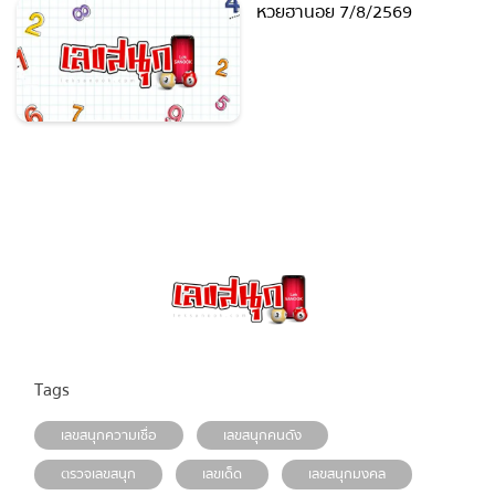
Tags
เลขสนุกความเชื่อ
เลขสนุกคนดัง
ตรวจเลขสนุก
เลขเด็ด
เลขสนุกมงคล
UFA888
lottovip