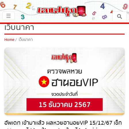
×
☰
เว็บนาคา
หน้าหลัก
x ปิดโฆษณา
Home
เว็บนาคา
เลขเด็ด
ตรวจเลขสนุก
เลขสนุกมงคล
เลขสนุกคนดัง
เลขสนุกความเชื่อ
อัพเดท เข้ามาเเล้ว ผลหวยฮานอยVIP 15/12/67
หวยสด
เช็กฟรี ๆ แบบไม่ต้องใช้เงิน ก่อนใคร ได้เเล้วที่นี่ !