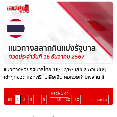
แนวทางหวยรัฐบาลไทย 16/12/67 เลข 2 ตัวเเม่นๆ
เข้าทุกงวด แจกฟรี ไม่เสียเงิน คอหวยห้ามพลาด !!
Page 1 of
69
1
2
3
4
5
...
10
20
30
...
»
Last
»
เลขสนุก ที่น่าสนใจ