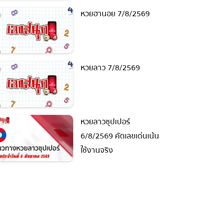
หวยฮานอย 7/8/2569
หวยลาว 7/8/2569
หวยลาวซุปเปอร์
6/8/2569 คัดเลขเด่นเน้น
ใช้งานจริง