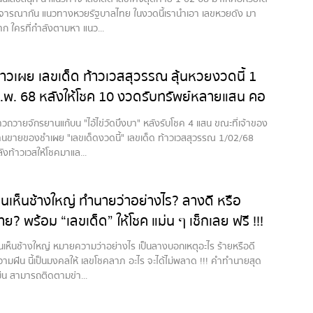
ารณากัน แนวทางหวยรัฐบาลไทย ในงวดนี้เรานำเอา เลขหวยดัง มา
 ใครที่กำลังตามหา แนว...
วเผย เลขเด็ด ท้าวเวสสุวรรณ ลุ้นหวยงวดนี้ 1
พ. 68 หลังให้โชค 10 งวดรับทรัพย์หลายแสน คอ
ยห้ามพลาด!!!
ถวายจักรยานแก้บน "ไอ้ไข่วัดบึงบา" หลังรับโชค 4 แสน ขณะที่เจ้าของ
นขายของชำเผย "เลขเด็ดงวดนี้" เลขเด็ด ท้าวเวสสุวรรณ 1/02/68
งท้าวเวสให้โชคมาแล...
นเห็นช้างใหญ่ ทำนายว่าอย่างไร? ลางดี หรือ
าย? พร้อม “เลขเด็ด” ให้โชค แม่น ๆ เช็กเลย ฟรี !!!
เห็นช้างใหญ่ หมายความว่าอย่างไร เป็นลางบอกเหตุอะไร ร้ายหรือดี
มฝัน นี้เป็นมงคลให้ เลขโชคลาภ อะไร จะได้ไม่พลาด !!! คำทำนายสุด
น สามารถติดตามข่า...