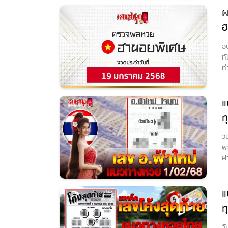
ผ
ฮา
เส
อัป
ทัน
ทำน
แน
ทุ
พล
วัน
พิจ
ฝาก
แน
ทุ
พล
วัน