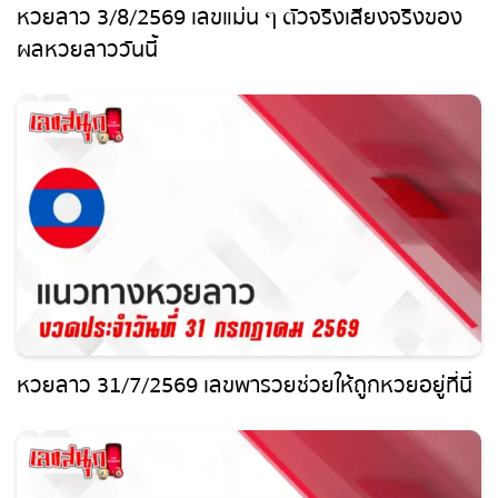
หวยหุ้นฮั่งเส็ง เช้า
หวยลาว 3/8/2569 เลขแม่น ๆ ตัวจริงเสียงจริงของ
ผลหวยลาววันนี้
หวยหุ้นฮั่งเส็ง บ่าย
หวยหุ้นจีน เช้า
หวยหุ้นจีน บ่าย
หวยหุ้นไต้หวัน
หวยหุ้นสิงคโปร์
หวยหุ้นอิยิป
หวยลาว 31/7/2569 เลขพารวยช่วยให้ถูกหวยอยู่ที่
นี่
หวยหุ้นเยอรมัน
หวยหุ้นอังกฤษ