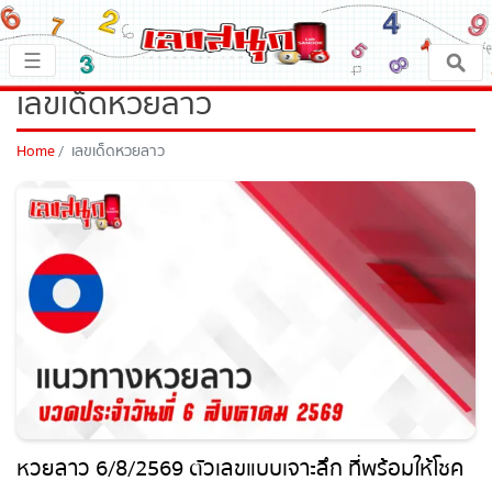
×
☰
เลขเด็ดหวยลาว
หน้าหลัก
x ปิดโฆษณา
Home
เลขเด็ดหวยลาว
เลขเด็ด
ตรวจเลขสนุก
เลขสนุกมงคล
เลขสนุกคนดัง
เลขสนุกความเชื่อ
หวยลาว 6/8/2569 ตัวเลขแบบเจาะลึก ที่พร้อมให้
หวยสด
โชค