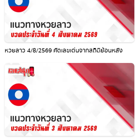
ถ่ายทอดสดหวยญีปุ่น
ถ่ายทอดสดหวยไต้หวัน
ถ่ายทอดสดหวยกัมพูชา
หวยลาว 4/8/2569 คัดเลขเด่นจากสถิติย้อนหลัง
หวยหุ้นสด
หวยหุ้นไทย เย็น
หวยหุ้นเกาหลี
หวยหุ้นนิเคอิ เช้า
หวยหุ้นนิเคอิ บ่าย