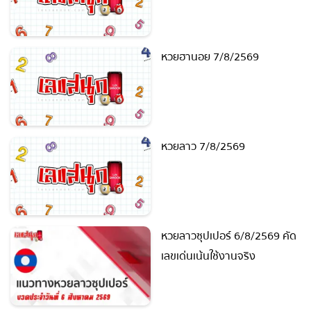
หวยฮานอย 7/8/2569
หวยลาว 7/8/2569
หวยลาวซุปเปอร์ 6/8/2569
คัดเลขเด่นเน้นใช้งานจริง