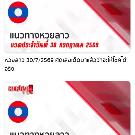
หวยหุ้นรัสเซีย
หวยหุ้นอินเดีย
หวยหุ้นดาวโจนส์
หวยลาว 30/7/2569 คัดเลขเด็ดมาแล้วว่าจะให้โชค
ได้จริง