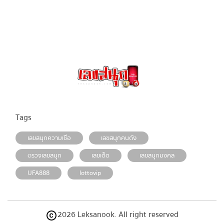
Tags
เลขสนุกความเชื่อ
เลขสนุกคนดัง
ตรวจเลขสนุก
เลขเด็ด
เลขสนุกมงคล
UFA888
lottovip
2026 Leksanook. All right reserved