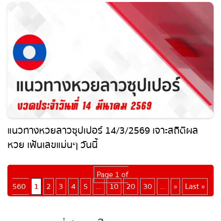
แนวทางหวยลาวซุปเปอร์ 14/3/2569 เจาะสถิติผล
หวย เฟ้นเลขแม่นๆ วันนี้
Page 1 of
560
1
2
3
4
5
...
10
20
30
...
»
Last
»
เลขสนุก ที่น่าสนใจ