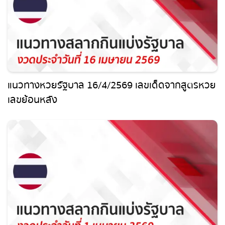
แนวทางหวยรัฐบาล 16/4/2569 เลขเด็ดจากสูตร
หวยเลขย้อนหลัง
แนวทางหวยรัฐบาล 1/4/2569 เลขเด็ดหวยเด็ดงวด