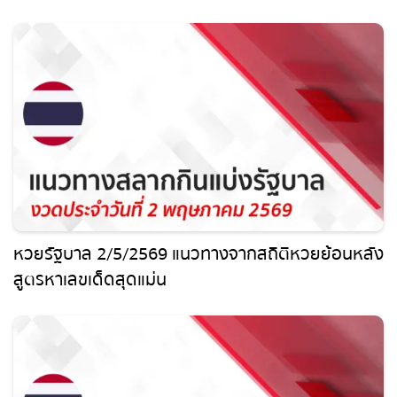
หวยหุ้นรัสเซีย
หวยหุ้นอินเดีย
หวยหุ้นดาวโจนส์
หวยรัฐบาล 2/5/2569 แนวทางจากสถิติหวยย้อน
หลัง สูตรหาเลขเด็ดสุดแม่น