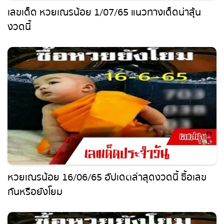
งวดนี้
หวยเณรน้อย 16/06/65 อัปเดตล่าสุดงวดนี้ ซื้อเลข
กันหรือยังโยม