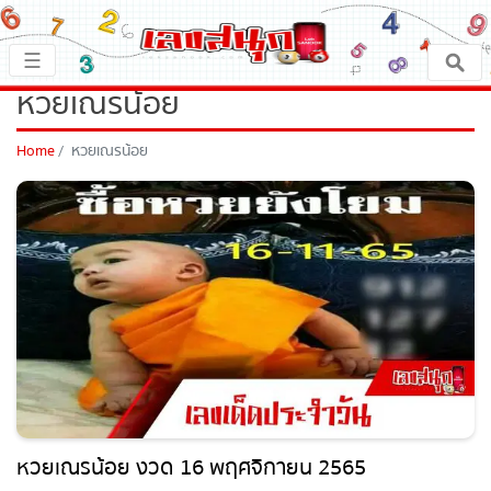
×
☰
หวยเณรน้อย
หน้าหลัก
x ปิดโฆษณา
Home
หวยเณรน้อย
เลขเด็ด
ตรวจเลขสนุก
เลขสนุกมงคล
เลขสนุกคนดัง
เลขสนุกความเชื่อ
หวยเณรน้อย งวด 16 พฤศจิกายน 2565
หวยสด