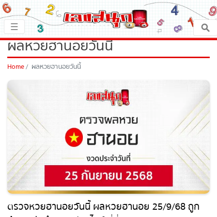
×
☰
ผลหวยฮานอยวันนี้
หน้าหลัก
x ปิดโฆษณา
Home
ผลหวยฮานอยวันนี้
เลขเด็ด
ตรวจเลขสนุก
เลขสนุกมงคล
เลขสนุกคนดัง
เลขสนุกความเชื่อ
ตรวจหวยฮานอยวันนี้ ผลหวยฮานอย 25/9/68 ถูก
หวยสด
ต้อง แม่นยำ แบบเรียลไทม์ ที่นี่!!