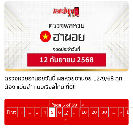
ตรวจหวยฮานอยวันนี้ ผลหวยฮานอย 12/9/68 ถูก
ต้อง แม่นยำ แบบเรียลไทม์ ที่นี่!!
Page 5 of 59
«
First
«
...
3
4
5
6
7
...
10
20
30
...
»
La
»
เลขสนุก ที่น่าสนใจ