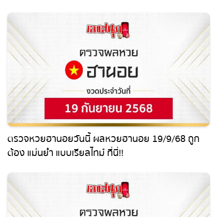
หวยหุ้นรัสเซีย
หวยหุ้นอินเดีย
หวยหุ้นดาวโจนส์
ตรวจหวยฮานอยวันนี้ ผลหวยฮานอย 19/9/68 ถูก
ต้อง แม่นยำ แบบเรียลไทม์ ที่นี่!!