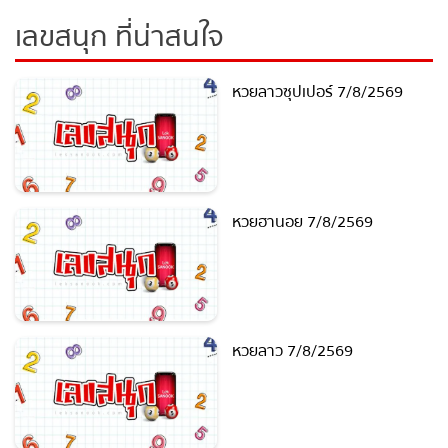
หวยลาวซุปเปอร์ 7/8/2569
หวยฮานอย 7/8/2569
หวยลาว 7/8/2569
หวยลาวซุปเปอร์ 6/8/2569
คัดเลขเด่นเน้นใช้งานจริง