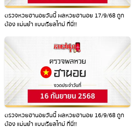
ต้อง แม่นยำ แบบเรียลไทม์ ที่นี่!!
ตรวจหวยฮานอยวันนี้ ผลหวยฮานอย 16/9/68 ถูก
ต้อง แม่นยำ แบบเรียลไทม์ ที่นี่!!