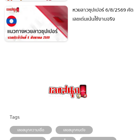
Tags
เลขสนุกความเชื่อ
เลขสนุกคนดัง
ตรวจเลขสนุก
เลขเด็ด
เลขสนุกมงคล
UFA888
lottovip