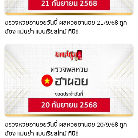
หวยหุ้นฮั่งเส็ง เช้า
ตรวจหวยฮานอยวันนี้ ผลหวยฮานอย 21/9/68 ถูก
หวยหุ้นฮั่งเส็ง บ่าย
ต้อง แม่นยำ แบบเรียลไทม์ ที่นี่!!
หวยหุ้นจีน เช้า
หวยหุ้นจีน บ่าย
หวยหุ้นไต้หวัน
หวยหุ้นสิงคโปร์
หวยหุ้นอิยิป
ตรวจหวยฮานอยวันนี้ ผลหวยฮานอย 20/9/68 ถูก
หวยหุ้นเยอรมัน
ต้อง แม่นยำ แบบเรียลไทม์ ที่นี่!!
หวยหุ้นอังกฤษ