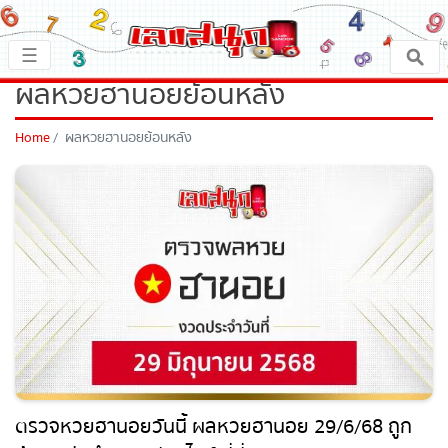
×
☰
ผลหวยฮานอยย้อนหลัง
หน้าหลัก
x ปิดโฆษณา
Home
ผลหวยฮานอยย้อนหลัง
เลขเด็ด
ตรวจเลขสนุก
เลขสนุกมงคล
เลขสนุกคนดัง
เลขสนุกความเชื่อ
ตรวจหวยฮานอยวันนี้ ผลหวยฮานอย 29/6/68 ถูก
หวยสด
ต้อง แม่นยำ แบบเรียลไทม์ ที่นี่!!