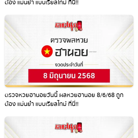
ถ่ายทอดสดหวยรัฐบาล
ถ่ายทอดสดหวยออมสิน
ถ่ายทอดสดหวย ธกส.
ถ่ายทอดสดหวยลาว
ถ่ายทอดสดหวยลาว ซุปเปอร์
ตรวจหวยฮานอยวันนี้ ผลหวยฮานอย 8/6/68 ถูก
ถ่ายทอดสดหวยฮานอย
ต้อง แม่นยำ แบบเรียลไทม์ ที่นี่!!
ถ่ายทอดสดหวยฮานอยพิเศษ
ถ่ายทอดสดหวยมาเลย์