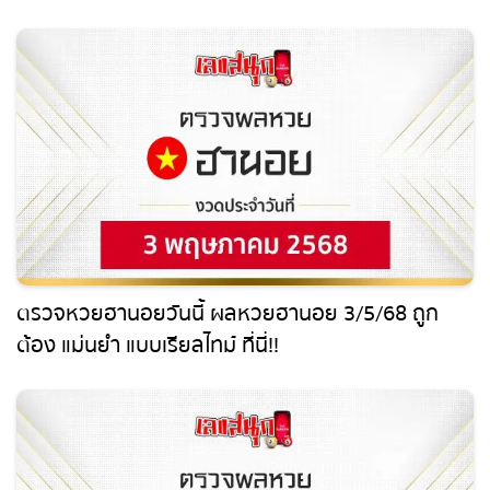
หวยหุ้นรัสเซีย
หวยหุ้นอินเดีย
หวยหุ้นดาวโจนส์
ตรวจหวยฮานอยวันนี้ ผลหวยฮานอย 3/5/68 ถูก
ต้อง แม่นยำ แบบเรียลไทม์ ที่นี่!!