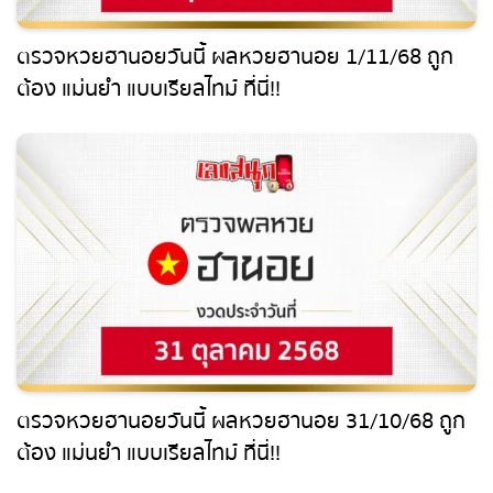
ต้อง แม่นยำ แบบเรียลไทม์ ที่นี่!!
ตรวจหวยฮานอยวันนี้ ผลหวยฮานอย 31/10/68
ถูกต้อง แม่นยำ แบบเรียลไทม์ ที่นี่!!