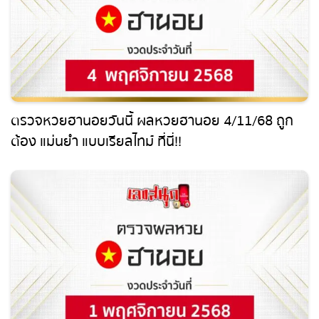
ตรวจหวยฮานอยวันนี้ ผลหวยฮานอย 4/11/68 ถูก
ต้อง แม่นยำ แบบเรียลไทม์ ที่นี่!!
ตรวจหวยฮานอยวันนี้ ผลหวยฮานอย 1/11/68 ถูก