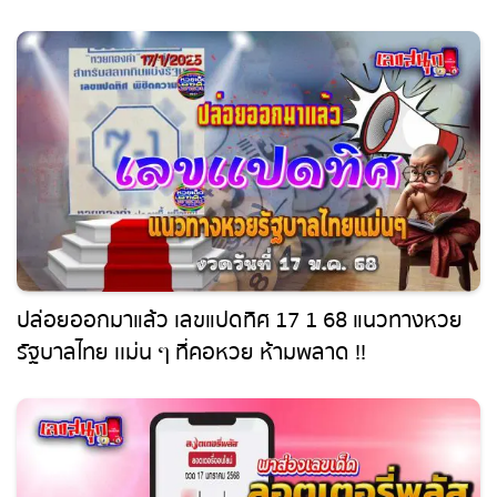
หวยหุ้นรัสเซีย
หวยหุ้นอินเดีย
หวยหุ้นดาวโจนส์
ปล่อยออกมาแล้ว เลขแปดทิศ 17 1 68 แนวทางหวย
รัฐบาลไทย เเม่น ๆ ที่คอหวย ห้ามพลาด !!