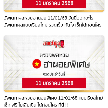
หวยหุ้นฮั่งเส็ง เช้า
อัพเดท ผลหวยฮานอย 11/01/68 วันนี้ออกอะไร
หวยหุ้นฮั่งเส็ง บ่าย
อัพเดทผลแบบเรียลไทม์ รวดเร็ว ทันใจ เช็กได้ก่อน
ใคร ฟรี !!
หวยหุ้นจีน เช้า
หวยหุ้นจีน บ่าย
หวยหุ้นไต้หวัน
หวยหุ้นสิงคโปร์
หวยหุ้นอิยิป
อัพเดท ผลหวยฮานอยพิเศษ 11/01/68 แบบเรียล
หวยหุ้นเยอรมัน
ไทม์ เช็ก ฟรี ไม่เสียเงิน ได้ก่อนใคร ที่นี่ !!
หวยหุ้นอังกฤษ