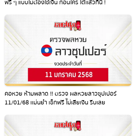
ถ่ายทอดสดหวยรัฐบาล
ถ่ายทอดสดหวยออมสิน
ถ่ายทอดสดหวย ธกส.
ถ่ายทอดสดหวยลาว
ถ่ายทอดสดหวยลาว ซุปเปอร์
คอหวย ห้ามพลาด !! ตรวจ ผลหวยลาวซุปเปอร์
ถ่ายทอดสดหวยฮานอย
11/01/68 เเม่นยำ เช็กฟรี ไม่เสียเงิน รีบเลย
ถ่ายทอดสดหวยฮานอยพิเศษ
ถ่ายทอดสดหวยมาเลย์