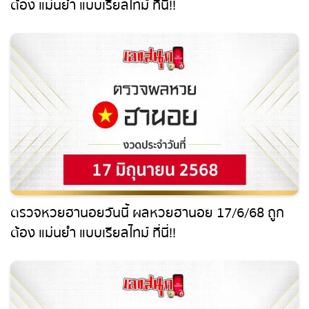
ถ่ายทอดสดหวยรัฐบาล
ถ่ายทอดสดหวยออมสิน
ถ่ายทอดสดหวย ธกส.
ถ่ายทอดสดหวยลาว
ถ่ายทอดสดหวยลาว ซุปเปอร์
ตรวจหวยฮานอยวันนี้ ผลหวยฮานอย 17/6/68 ถูก
ถ่ายทอดสดหวยฮานอย
ต้อง แม่นยำ แบบเรียลไทม์ ที่นี่!!
ถ่ายทอดสดหวยฮานอยพิเศษ
ถ่ายทอดสดหวยมาเลย์