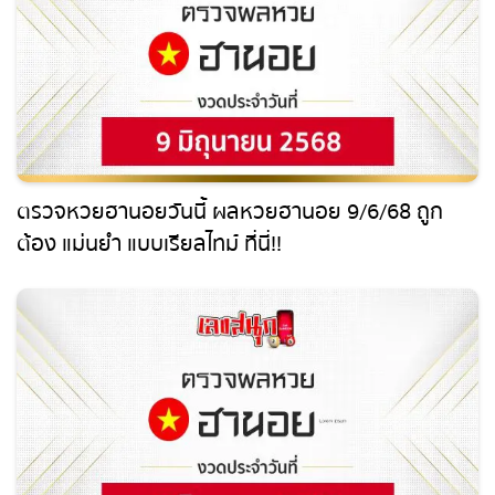
ถ่ายทอดสดหวยญีปุ่น
ถ่ายทอดสดหวยไต้หวัน
ถ่ายทอดสดหวยกัมพูชา
ตรวจหวยฮานอยวันนี้ ผลหวยฮานอย 9/6/68 ถูก
หวยหุ้นสด
ต้อง แม่นยำ แบบเรียลไทม์ ที่นี่!!
หวยหุ้นไทย เย็น
หวยหุ้นเกาหลี
หวยหุ้นนิเคอิ เช้า
หวยหุ้นนิเคอิ บ่าย