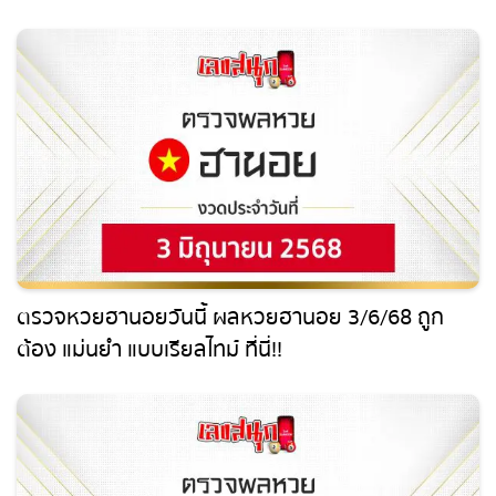
หวยหุ้นรัสเซีย
หวยหุ้นอินเดีย
หวยหุ้นดาวโจนส์
ตรวจหวยฮานอยวันนี้ ผลหวยฮานอย 3/6/68 ถูก
ต้อง แม่นยำ แบบเรียลไทม์ ที่นี่!!