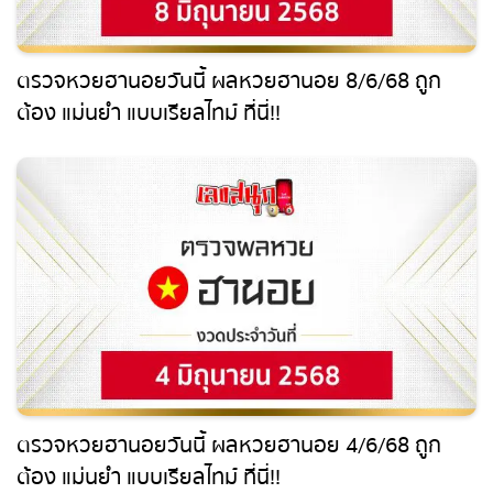
หวยหุ้นฮั่งเส็ง เช้า
ตรวจหวยฮานอยวันนี้ ผลหวยฮานอย 8/6/68 ถูก
หวยหุ้นฮั่งเส็ง บ่าย
ต้อง แม่นยำ แบบเรียลไทม์ ที่นี่!!
หวยหุ้นจีน เช้า
หวยหุ้นจีน บ่าย
หวยหุ้นไต้หวัน
หวยหุ้นสิงคโปร์
หวยหุ้นอิยิป
ตรวจหวยฮานอยวันนี้ ผลหวยฮานอย 4/6/68 ถูก
หวยหุ้นเยอรมัน
ต้อง แม่นยำ แบบเรียลไทม์ ที่นี่!!
หวยหุ้นอังกฤษ