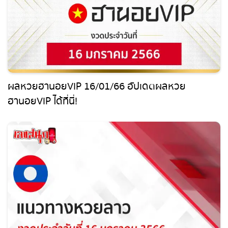
ผลหวยฮานอยVIP 16/01/66 อัปเดตผลหวย
ฮานอยVIP ได้ที่นี่!
แนวทางหวยลาว 16/01/66 เลขเด็ดหวยลาววันนี้