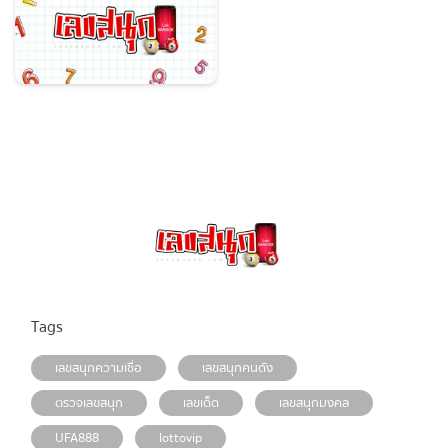
Tags
เลขสนุกความเชื่อ
เลขสนุกคนดัง
ตรวจเลขสนุก
เลขเด็ด
เลขสนุกมงคล
UFA888
lottovip
2026 Leksanook. All right reserved